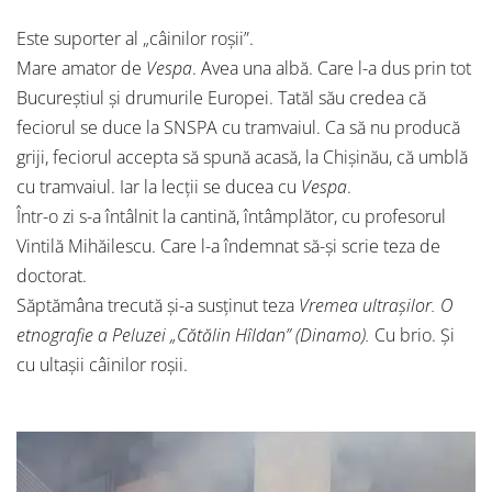
Este suporter al „câinilor roșii”.
Mare amator de
Vespa
. Avea una albă. Care l-a dus prin tot
Bucureștiul și drumurile Europei. Tatăl său credea că
feciorul se duce la SNSPA cu tramvaiul. Ca să nu producă
griji, feciorul accepta să spună acasă, la Chișinău, că umblă
cu tramvaiul. Iar la lecții se ducea cu
Vespa
.
Într-o zi s-a întâlnit la cantină, întâmplător, cu profesorul
Vintilă Mihăilescu. Care l-a îndemnat să-și scrie teza de
doctorat.
Săptămâna trecută și-a susținut teza
Vremea ultrașilor. O
etnografie a Peluzei „Cătălin Hîldan” (Dinamo).
Cu brio. Și
cu ultașii câinilor roșii.