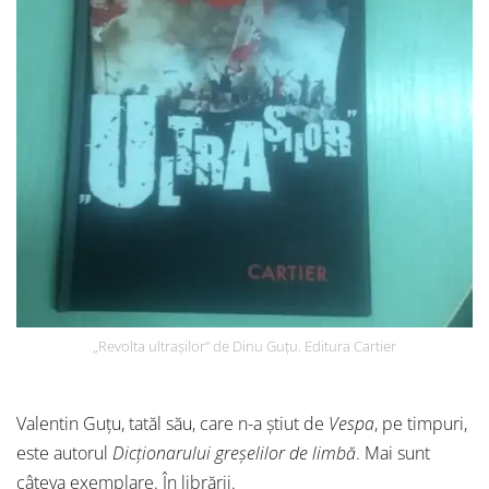
„Revolta ultrașilor” de Dinu Guțu. Editura Cartier
Valentin Guțu, tatăl său, care n-a știut de
Vespa
, pe timpuri,
este autorul
Dicționarului greșelilor de limbă
. Mai sunt
câteva exemplare. În librării.