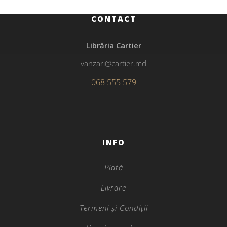
CONTACT
Librăria Cartier
vanzari@cartier.md
068 555 579
INFO
Plată
Livrare
Termeni și Condiții