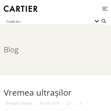
Blog
Vremea ultrașilor
Gheorghe Erizanu
30 iulie 2015
ZZ
0