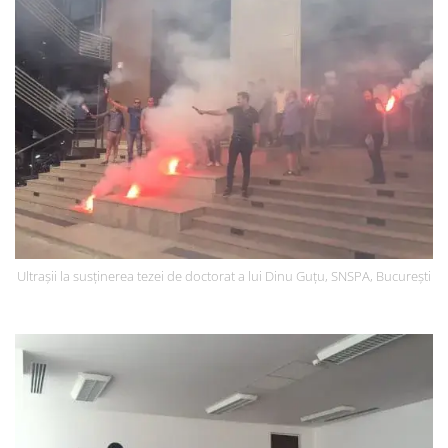
Ultrașii la susținerea tezei de doctorat a lui Dinu Guțu, SNSPA, București