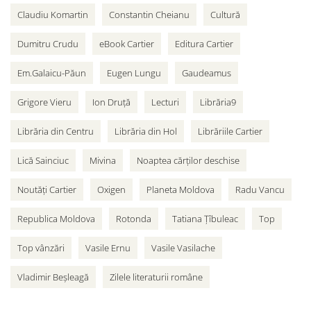
Claudiu Komartin
Constantin Cheianu
Cultură
Dumitru Crudu
eBook Cartier
Editura Cartier
Em.Galaicu-Păun
Eugen Lungu
Gaudeamus
Grigore Vieru
Ion Druță
Lecturi
Librăria9
Librăria din Centru
Librăria din Hol
Librăriile Cartier
Lică Sainciuc
Mivina
Noaptea cărților deschise
Noutăți Cartier
Oxigen
Planeta Moldova
Radu Vancu
Republica Moldova
Rotonda
Tatiana Țîbuleac
Top
Top vânzări
Vasile Ernu
Vasile Vasilache
Vladimir Beșleagă
Zilele literaturii române