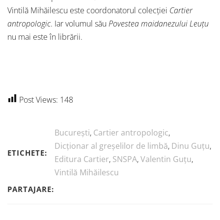
Vintilă Mihăilescu este coordonatorul colecției
Cartier
antropologic
. Iar volumul său
Povestea maidanezului Leuțu
nu mai este în librării.
Post Views:
148
București
,
Cartier antropologic
,
Dicționar al greșelilor de limbă
,
Dinu Guțu
,
ETICHETE:
Editura Cartier
,
SNSPA
,
Valentin Guțu
,
Vintilă Mihăilescu
PARTAJARE: