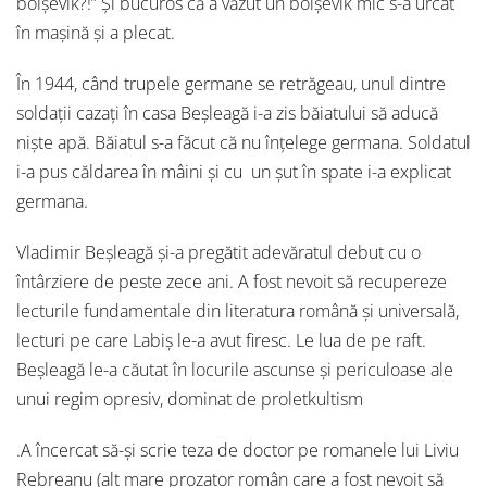
bolșevik?!” Și bucuros că a văzut un bolșevik mic s-a urcat
în mașină și a plecat.
În 1944, când trupele germane se retrăgeau, unul dintre
soldații cazați în casa Beșleagă i-a zis băiatului să aducă
niște apă. Băiatul s-a făcut că nu înțelege germana. Soldatul
i-a pus căldarea în mâini și cu un șut în spate i-a explicat
germana.
Vladimir Beșleagă și-a pregătit adevăratul debut cu o
întârziere de peste zece ani. A fost nevoit să recupereze
lecturile fundamentale din literatura română și universală,
lecturi pe care Labiș le-a avut firesc. Le lua de pe raft.
Beșleagă le-a căutat în locurile ascunse și periculoase ale
unui regim opresiv, dominat de proletkultism
.A încercat să-și scrie teza de doctor pe romanele lui Liviu
Rebreanu (alt mare prozator român care a fost nevoit să