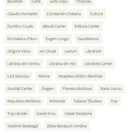
Bookfest
Carte
carte copii
Chișinău
Claudiu Komartin
Constantin Cheianu
Cultură
Dumitru Crudu
eBook Cartier
Editura Cartier
Em.Galaicu-Păun
Eugen Lungu
Gaudeamus
Grigore Vieru
Ion Druță
Lecturi
Librăria9
Librăria din Centru
Librăria din Hol
Librăriile Cartier
Lică Sainciuc
Mivina
Noaptea cărților deschise
Noutăți Cartier
Oxigen
Planeta Moldova
Radu Vancu
Republica Moldova
Rotonda
Tatiana Țîbuleac
Top
Top vânzări
Vasile Ernu
Vasile Vasilache
Vladimir Beșleagă
Zilele literaturii române