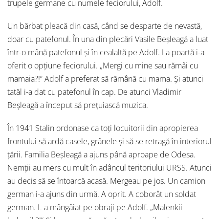
trupele germane cu numele feciorului, Adolf.
Un bărbat pleacă din casă, când se desparte de nevastă,
doar cu patefonul. În una din plecări Vasile Beșleagă a luat
într-o mână patefonul și în cealaltă pe Adolf. La poartă i-a
oferit o opțiune feciorului. „Mergi cu mine sau rămâi cu
mamaia?!” Adolf a preferat să rămână cu mama. Și atunci
tatăl i-a dat cu patefonul în cap. De atunci Vladimir
Beșleagă a început să prețuiască muzica.
În 1941 Stalin ordonase ca toți locuitorii din apropierea
frontului să ardă casele, grânele și să se retragă în interiorul
țării. Familia Beșleagă a ajuns până aproape de Odesa.
Nemții au mers cu mult în adâncul teritoriului URSS. Atunci
au decis să se întoarcă acasă. Mergeau pe jos. Un camion
german i-a ajuns din urmă. A oprit. A coborât un soldat
german. L-a mângâiat pe obraji pe Adolf. „Malenkii