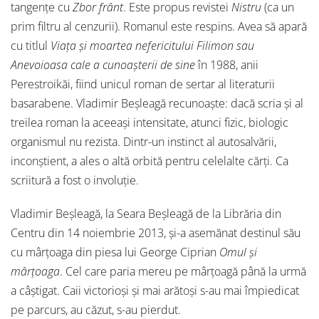
tangențe cu
Zbor frânt
. Este propus revistei
Nistru
(ca un
prim filtru al cenzurii). Romanul este respins. Avea să apară
cu titlul
Viața și moartea nefericitului Filimon sau
Anevoioasa cale a cunoașterii de sine
în 1988, anii
Perestroikăi, fiind unicul roman de sertar al literaturii
basarabene. Vladimir Beșleagă recunoaște: dacă scria și al
treilea roman la aceeași intensitate, atunci fizic, biologic
organismul nu rezista. Dintr-un instinct al autosalvării,
inconștient, a ales o altă orbită pentru celelalte cărți. Ca
scriitură a fost o involuție.
Vladimir Beșleagă, la Seara Beșleagă de la Librăria din
Centru din 14 noiembrie 2013, și-a asemănat destinul său
cu mârțoaga din piesa lui George Ciprian
Omul și
mârțoaga
. Cel care paria mereu pe mârțoagă până la urmă
a câștigat. Caii victorioși și mai arătoși s-au mai împiedicat
pe parcurs, au căzut, s-au pierdut.