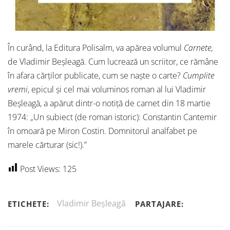
În curând, la Editura Polisalm, va apărea volumul
Carnete,
de Vladimir Beșleagă. Cum lucrează un scriitor, ce rămâne
în afara cărților publicate, cum se naște o carte?
Cumplite
vremi
, epicul și cel mai voluminos roman al lui Vladimir
Beșleagă, a apărut dintr-o notiță de carnet din 18 martie
1974: „Un subiect (de roman istoric): Constantin Cantemir
în omoară pe Miron Costin. Domnitorul analfabet pe
marele cărturar (sic!).”
Post Views:
125
Vladimir Beșleagă
ETICHETE:
PARTAJARE: