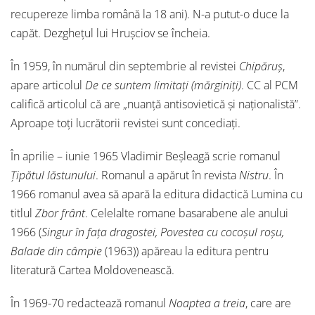
recupereze limba română la 18 ani). N-a putut-o duce la
capăt. Dezghețul lui Hrușciov se încheia.
În 1959, în numărul din septembrie al revistei
Chipăruș
,
apare articolul
De ce suntem limitați (mărginiți)
. CC al PCM
califică articolul că are „nuanță antisovietică și naționalistă”.
Aproape toți lucrătorii revistei sunt concediați.
În aprilie – iunie 1965 Vladimir Beșleagă scrie romanul
Țipătul lăstunului
. Romanul a apărut în revista
Nistru
. În
1966 romanul avea să apară la editura didactică Lumina cu
titlul
Zbor frânt
. Celelalte romane basarabene ale anului
1966 (
Singur în fața dragostei, Povestea cu cocoșul roșu,
Balade din câmpie
(1963)) apăreau la editura pentru
literatură Cartea Moldovenească.
În 1969-70 redactează romanul
Noaptea a treia
, care are