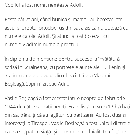
Copilul a fost numit nemțește Adolf.
Peste câțiva ani, când bunica și mama l-au botezat într-
ascuns, preotul ortodox rus din sat a zis că nu botează cu
numele catolic Adolf. Și atunci a fost botezat cu
numele Vladimir, numele preotului.
În diploma de mențiune pentru succese la învățătură,
scrisă în ucraineană, cu portretele aurite ale lui Lenin și
Stalin, numele elevului din clasa întâi era Vladimir
Beșleagă.Copiii îi ziceau Adik.
Vasile Beșleagă a fost arestat într-o noapte de februarie
1944 de către soldații nemți. Era o listă cu vreo 12 bărbați
din sat bănuiți că au legături cu partizanii. Au fost duși și
interogați la Tiraspol. Vasile Beșleagă a fost unicul dintre ei
care a scăpat cu viață. Și-a demonstrat loialitatea față de