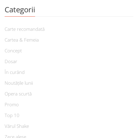
Categorii
Carte recomandată
Cartea & Femeia
Concept
Dosar
În curând
Noutățile lunii
Opera scurtă
Promo
Top 10
Vărul Shake
Zece alese