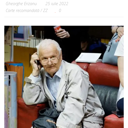
Gheorghe Erizanu
25 iulie 2022
Carte recomandată
/
ZZ
0