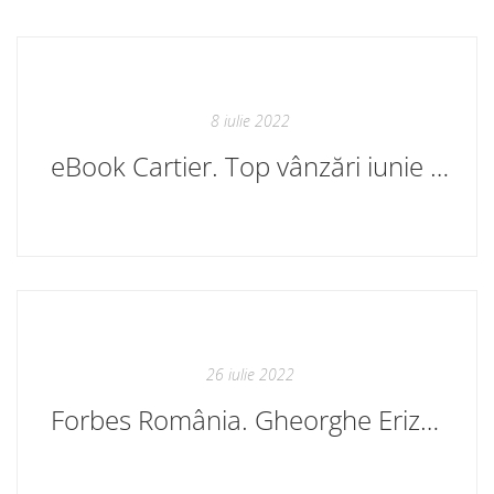
8 iulie 2022
eBook Cartier. Top vânzări iunie 2022
26 iulie 2022
Forbes România. Gheorghe Erizanu (Cartier): „Piața editorială românească este într-o permanentă criză”