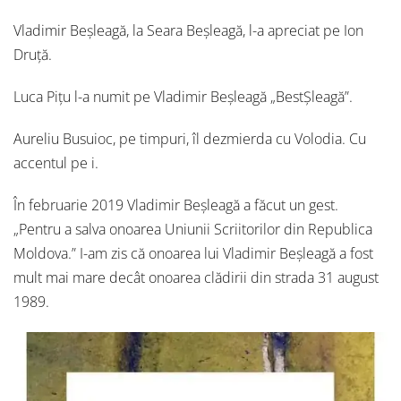
Vladimir Beșleagă, la Seara Beșleagă, l-a apreciat pe Ion
Druță.
Luca Pițu l-a numit pe Vladimir Beșleagă „BestȘleagă”.
Aureliu Busuioc, pe timpuri, îl dezmierda cu Volodia. Cu
accentul pe i.
În februarie 2019 Vladimir Beșleagă a făcut un gest.
„Pentru a salva onoarea Uniunii Scriitorilor din Republica
Moldova.” I-am zis că onoarea lui Vladimir Beșleagă a fost
mult mai mare decât onoarea clădirii din strada 31 august
1989.