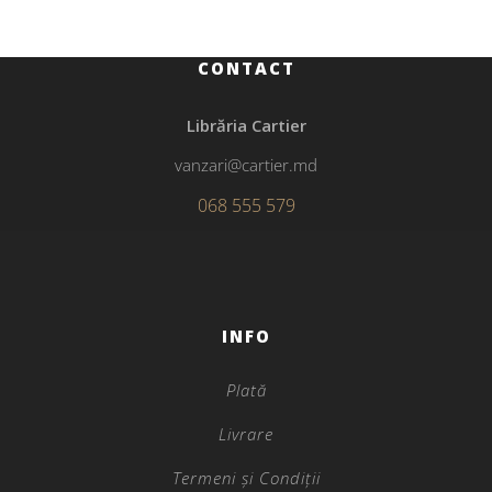
CONTACT
Librăria Cartier
vanzari@cartier.md
068 555 579
INFO
Plată
Livrare
Termeni și Condiții