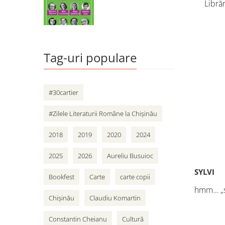
Librăr
vân
adole
Cart
Tag-uri populare
#30cartier
#Zilele Literaturii Române la Chișinău
2018
2019
2020
2024
2025
2026
Aureliu Busuioc
SYLVI
Bookfest
Carte
carte copii
hmm… „să
Chișinău
Claudiu Komartin
Constantin Cheianu
Cultură