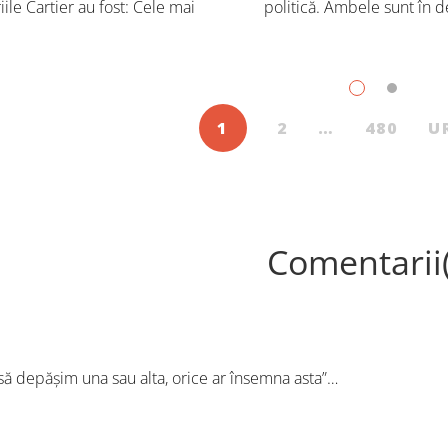
iile Cartier au fost: Cele mai
politică. Ambele sunt în d
dute cărți pentru copii și
Trebuie să căutăm un impu
scenți, în iulie, în Librăriile
exterior. Acest nou tărâm es
ier, au fost: Post Views: 115
Situația poate fi salvată 
1
2
…
480
U
Comentarii
 depășim una sau alta, orice ar însemna asta”…