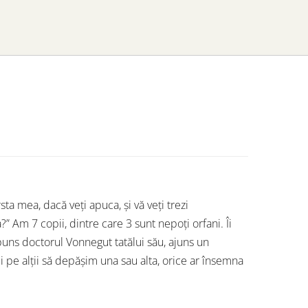
a mea, dacă veți apuca, și vă veți trezi
?” Am 7 copii, dintre care 3 sunt nepoți orfani. Îi
puns doctorul Vonnegut tatălui său, ajuns un
i pe alții să depășim una sau alta, orice ar însemna