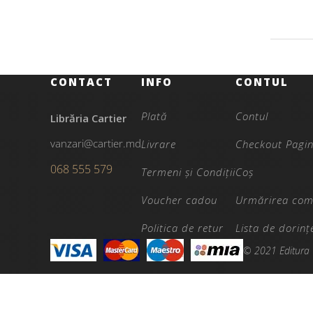
CONTACT
INFO
CONTUL
Plată
Contul
Librăria Cartier
vanzari@cartier.md
Livrare
Checkout Pagi
068 555 579
Termeni și Condiții
Coș
Voucher cadou
Urmărirea com
Politica de retur
Lista de dorinț
© 2021 Editura 