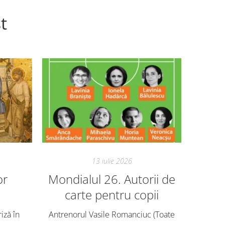
t
13 iulie 2026
or
Mondialul 26. Autorii de
Mon
carte pentru copii
Avem ech
o mie de
riză în
Antrenorul Vasile Romanciuc (Toate