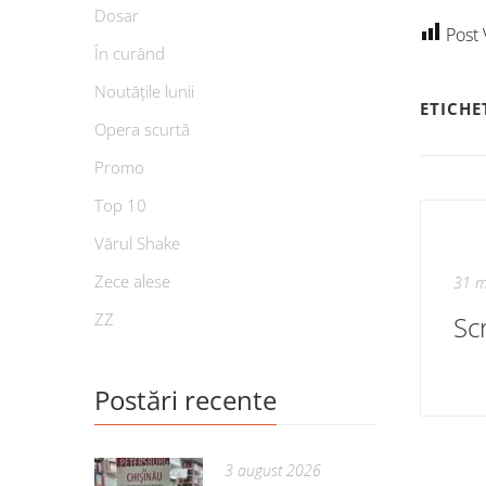
Dosar
Post 
În curând
Noutățile lunii
ETICHE
Opera scurtă
Promo
Top 10
Vărul Shake
Zece alese
31 m
ZZ
Sc
Postări recente
3 august 2026