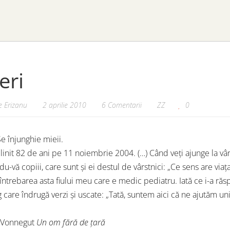
eri
 Erizanu
2 aprilie 2010
6 Comentarii
ZZ
0
Se înjunghie mieii.
init 82 de ani pe 11 noiembrie 2004. (…) Când veți ajunge la vârst
u-vă copiii, care sunt și ei destul de vârstnici: „Ce sens are viața
întrebarea asta fiului meu care e medic pediatru. Iată ce i-a răs
care îndrugă verzi și uscate: „Tată, suntem aici că ne ajutăm uni
t Vonnegut
Un om fără de țară