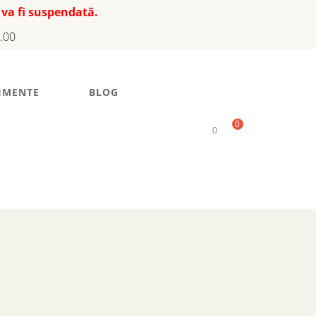
 va fi suspendată.
7.00
IMENTE
BLOG
0
0