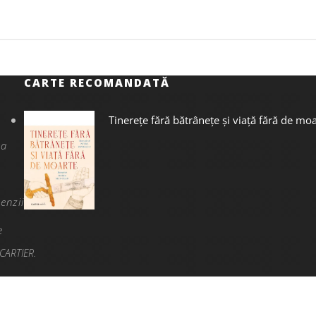
CARTE RECOMANDATĂ
Tinerețe fără bătrânețe și viață fără de mo
na
enzii
e
CARTIER.