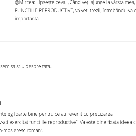
@Mircea: Lipsește ceva. „Când veți ajunge la vârsta mea
FUNCȚIILE REPRODUCTIVE, vă veți trezii, întrebându-vă c
importantă.
asem sa sriu despre tata…
N
inteleg foarte bine pentru ce ati revenit cu precizarea
 v-ati exercitat functiile reproductive”. Va este bine fixata idee
o-mosieresc roman”.