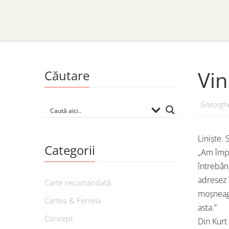
Vin
Căutare
Gheorghe
Liniște. 
Categorii
„Am împl
întrebând
adresez 
Carte recomandată
moșneag 
Cartea & Femeia
asta.”
Concept
Din Kur