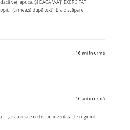
, dacă veți apuca, ȘI DACĂ V-AȚI EXERCITAT
opii… (urmează după text). Era o scăpare
16 ani în urmă
16 ani în urmă
a ca … „anatomia e o chestie inventata de regimul