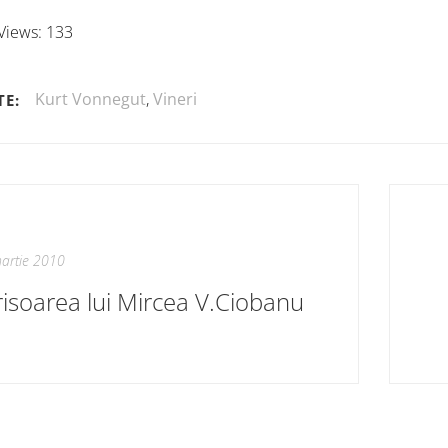
Views:
133
Kurt Vonnegut
,
Vineri
TE:
artie 2010
risoarea lui Mircea V.Ciobanu