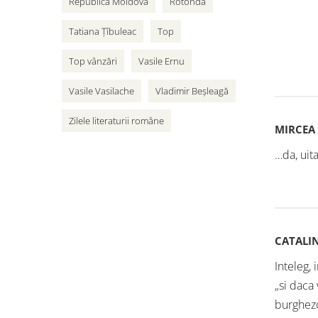
Republica Moldova
Rotonda
Tatiana Țîbuleac
Top
Top vânzări
Vasile Ernu
Vasile Vasilache
Vladimir Beșleagă
Zilele literaturii române
MIRCEA
…da, uit
CATALI
Inteleg, 
„si daca
burghez