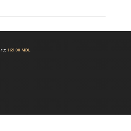
arte
169.00
MDL