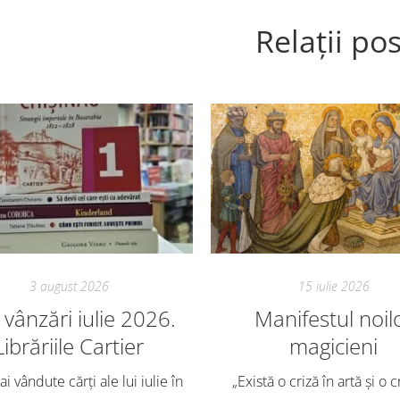
Relații pos
3 august 2026
15 iulie 2026
vânzări iulie 2026.
Manifestul noil
Librăriile Cartier
magicieni
i vândute cărți ale lui iulie în
„Există o criză în artă și o c