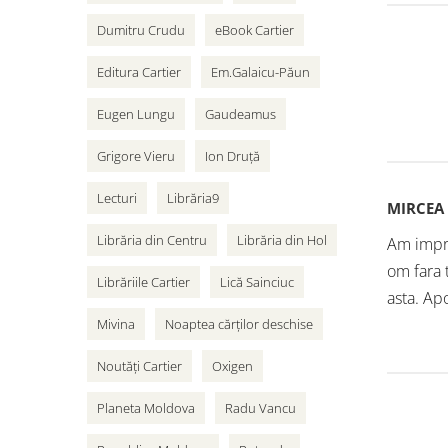
Dumitru Crudu
eBook Cartier
Editura Cartier
Em.Galaicu-Păun
Eugen Lungu
Gaudeamus
Grigore Vieru
Ion Druță
Lecturi
Librăria9
MIRCEA
Librăria din Centru
Librăria din Hol
Am impre
om fara 
Librăriile Cartier
Lică Sainciuc
asta. Apo
Mivina
Noaptea cărților deschise
Noutăți Cartier
Oxigen
Planeta Moldova
Radu Vancu