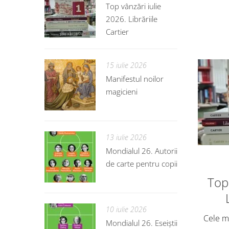
Top vânzări iulie
2026. Librăriile
Cartier
15 iulie 2026
Manifestul noilor
magicieni
13 iulie 2026
Mondialul 26. Autorii
de carte pentru copii
Top 
10 iulie 2026
Cele ma
Mondialul 26. Eseiștii