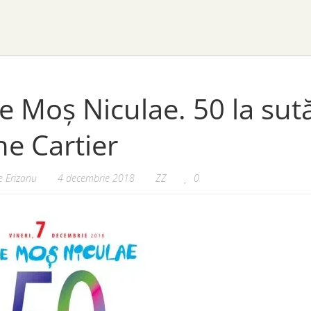
e Moș Niculae. 50 la sută
e Cartier
 Erizanu
4 decembrie 2018
ZZ
0