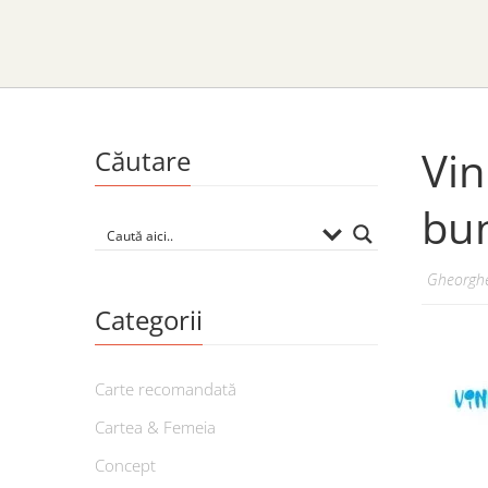
Vin
Căutare
bun
Gheorghe
Categorii
Carte recomandată
Cartea & Femeia
Concept