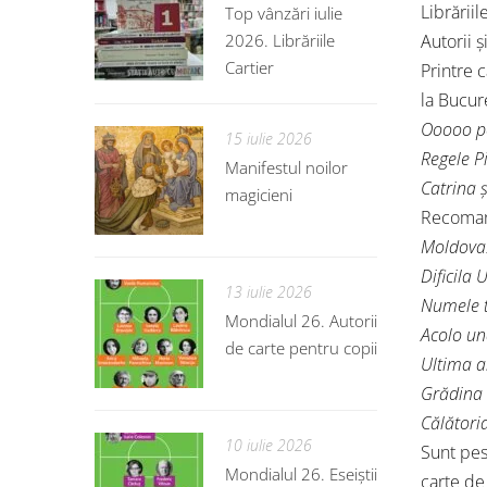
Librării
Top vânzări iulie
2026. Librăriile
Autorii ș
Cartier
Printre 
la Bucur
Ooooo po
15 iulie 2026
Regele Pi
Manifestul noilor
Catrina
magicieni
Recomand
Moldova:
Dificila 
13 iulie 2026
Numele 
Mondialul 26. Autorii
Acolo un
de carte pentru copii
Ultima a
Grădina 
Călători
10 iulie 2026
Sunt pes
Mondialul 26. Eseiștii
carte de