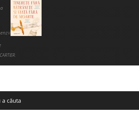
na
enzii
e
CARTIER.