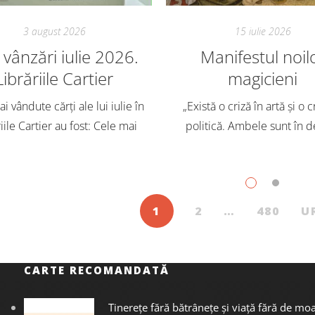
3 august 2026
15 iulie 2026
vânzări iulie 2026.
Manifestul noil
Librăriile Cartier
magicieni
i vândute cărți ale lui iulie în
„Există o criză în artă și o c
iile Cartier au fost: Cele mai
politică. Ambele sunt în d
dute cărți pentru copii și
Trebuie să căutăm un impu
scenți, în iulie, în Librăriile
exterior. Acest nou tărâm es
ier, au fost: Post Views: 126
Situația poate fi salvată 
1
2
…
480
U
CARTE RECOMANDATĂ
Tinerețe fără bătrânețe și viață fără de mo