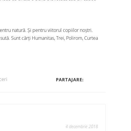
ntru natură. Și pentru viitorul copiilor noștri.
sută. Sunt cărți Humanitas, Trei, Polirom, Curtea
eri
PARTAJARE:
4 decembrie 2018