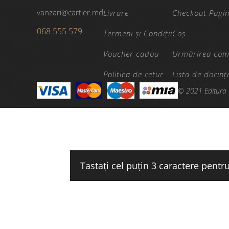
vanzari@cartier.md
Livrare
Checkout Pagi
068 555 579
Termeni și Condiții
Coș
Voucher cadou
Urmărirea com
Politica de retur
Lista de dorinț
© 2021 Editura 