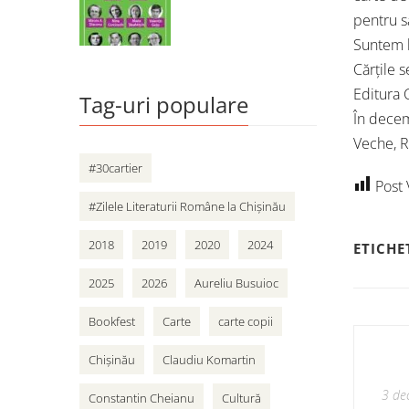
pentru s
Suntem l
Cărțile s
Editura C
Tag-uri populare
În decem
Veche, R
#30cartier
Post 
#Zilele Literaturii Române la Chișinău
2018
2019
2020
2024
ETICHE
2025
2026
Aureliu Busuioc
Bookfest
Carte
carte copii
Chișinău
Claudiu Komartin
3 de
Constantin Cheianu
Cultură