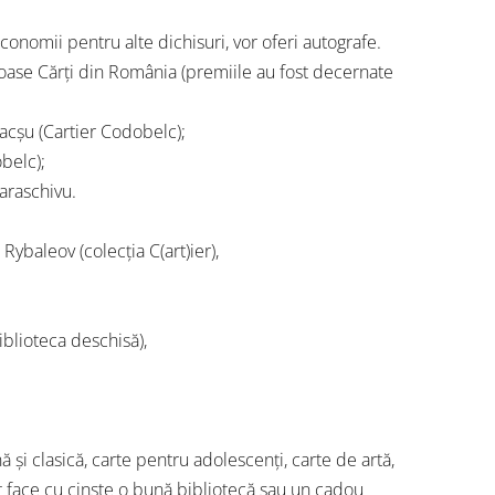
 economii pentru alte dichisuri, vor oferi autografe.
moase Cărți din România (premiile au fost decernate
eacșu (Cartier Codobelc);
belc);
araschivu.
baleov (colecția C(art)ier),
blioteca deschisă),
 și clasică, carte pentru adolescenți, carte de artă,
ot face cu cinste o bună bibliotecă sau un cadou