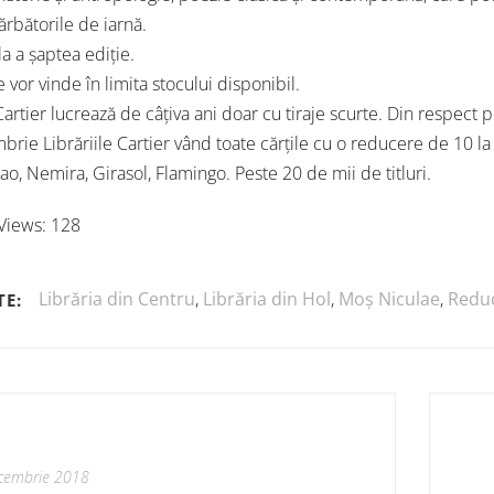
ărbătorile de iarnă.
a a șaptea ediție.
e vor vinde în limita stocului disponibil.
artier lucrează de câțiva ani doar cu tiraje scurte. Din respect pe
brie Librăriile Cartier vând toate cărțile cu o reducere de 10 la 
ao, Nemira, Girasol, Flamingo. Peste 20 de mii de titluri.
Views:
128
Librăria din Centru
,
Librăria din Hol
,
Moș Niculae
,
Reduc
TE:
cembrie 2018