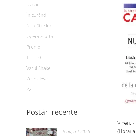
Dosar
În curând
Noutățile lunii
Opera scurtă
Promo
Top 10
Vărul Shake
Zece alese
ZZ
Postări recente
Vineri, 
(Librăria
3 august 2026