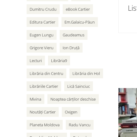
Dumitru Crudu
eBook Cartier
Editura Cartier
Em.Galaicu-Păun
Eugen Lungu
Gaudeamus
Grigore Vieru
Ion Druță
Lecturi
Librăria9
Librăria din Centru
Librăria din Hol
Librăriile Cartier
Lică Sainciuc
Mivina
Noaptea cărților deschise
Noutăți Cartier
Oxigen
Planeta Moldova
Radu Vancu