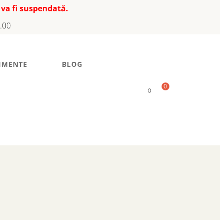
 va fi suspendată.
7.00
IMENTE
BLOG
0
0