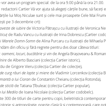
le vor avea un program special: de la ora 9.00 până la ora 21.00.
i redactorii Cartier Vă vor ajuta să alegeți cărțile bune, să faceți
cărțile lui Moș Niculae sunt și cele mai proaspete Cele Mai Fru
ești pe 3 decembrie crt):
veste de iubire
de Victoria Pătrașcu cu ilustrații de Veronica N
ticuț
de Radu Vancu cu ilustrații de Irina Dobrescu (Cartier codo
 și Marele Domn-Somn
de Alina Purcaru cu ilustrații de Mihaela P
ăm din oficiu și fără regrete pentru dvs doar câteva titluri:
 oameni, locuri, bucătărie și vin
de Angela Brașoveanu & Roman Ry
Unire
de Alberto Basciani (colecția Cartier istoric),
tău
de Grigore Vieru (colecția Cartier de colecție),
de curg râuri de lapte și miere
de Vladimir Lorcenkov (colecția Bi
mantă a lui Cioran
de Constantin Cheianu (colecția Rotonda),
de sticlă
de Tatiana Țîbuleac (colecția Cartier popular),
a lui Medilo
de Ioana Nicolaie (colecția Cartier codobelc).
te 300 de titluri de carte pentru copii, beletristică contemporană
 istorie și antropologie, poezie clasică și contemporană, care p