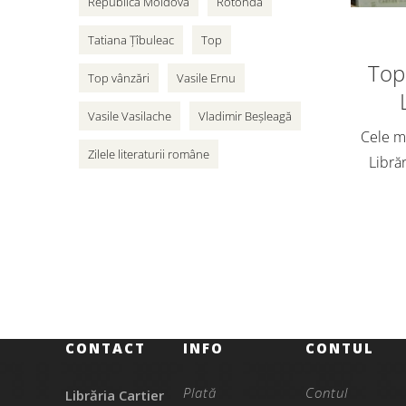
Republica Moldova
Rotonda
Tatiana Țîbuleac
Top
Top 
Top vânzări
Vasile Ernu
Vasile Vasilache
Vladimir Beșleagă
Cele ma
Zilele literaturii române
Librăr
vân
adole
Cart
CONTACT
INFO
CONTUL
Plată
Contul
Librăria Cartier