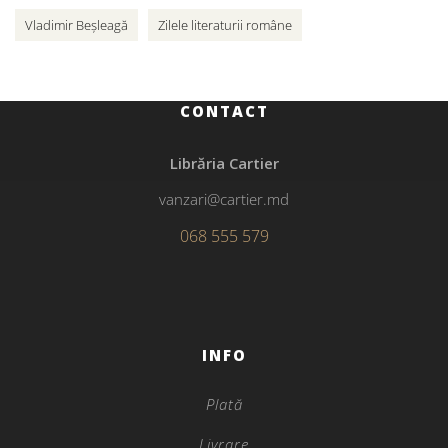
Vladimir Beșleagă
Zilele literaturii române
CONTACT
Librăria Cartier
vanzari@cartier.md
068 555 579
INFO
Plată
Livrare