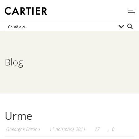
Blog
Urme
Gheorghe Erizanu
11 noiembrie 2011
ZZ
0