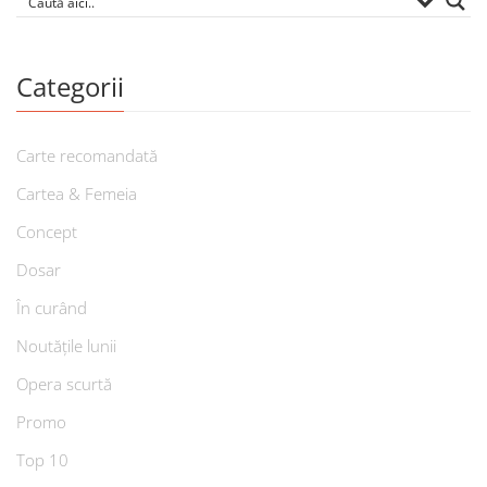
Categorii
Carte recomandată
Cartea & Femeia
Concept
Dosar
În curând
Noutățile lunii
Opera scurtă
Promo
Top 10