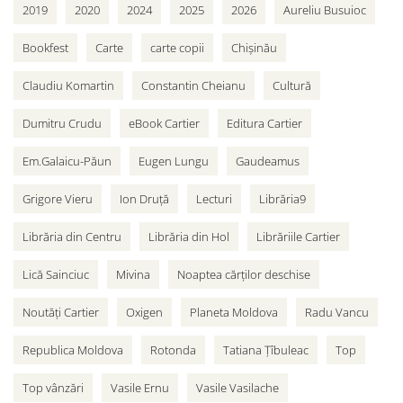
2019
2020
2024
2025
2026
Aureliu Busuioc
Bookfest
Carte
carte copii
Chișinău
Claudiu Komartin
Constantin Cheianu
Cultură
Dumitru Crudu
eBook Cartier
Editura Cartier
Em.Galaicu-Păun
Eugen Lungu
Gaudeamus
Grigore Vieru
Ion Druță
Lecturi
Librăria9
Librăria din Centru
Librăria din Hol
Librăriile Cartier
Lică Sainciuc
Mivina
Noaptea cărților deschise
Noutăți Cartier
Oxigen
Planeta Moldova
Radu Vancu
Republica Moldova
Rotonda
Tatiana Țîbuleac
Top
Top vânzări
Vasile Ernu
Vasile Vasilache