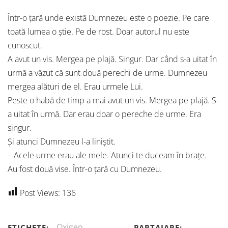
Într-o țară unde există Dumnezeu este o poezie. Pe care
toată lumea o știe. Pe de rost. Doar autorul nu este
cunoscut.
A avut un vis. Mergea pe plajă. Singur. Dar când s-a uitat în
urmă a văzut că sunt două perechi de urme. Dumnezeu
mergea alături de el. Erau urmele Lui.
Peste o habă de timp a mai avut un vis. Mergea pe plajă. S-
a uitat în urmă. Dar erau doar o pereche de urme. Era
singur.
Și atunci Dumnezeu l-a liniștit.
– Acele urme erau ale mele. Atunci te duceam în brațe.
Au fost două vise. Într-o țară cu Dumnezeu.
Post Views:
136
Oxigen
ETICHETE:
PARTAJARE: