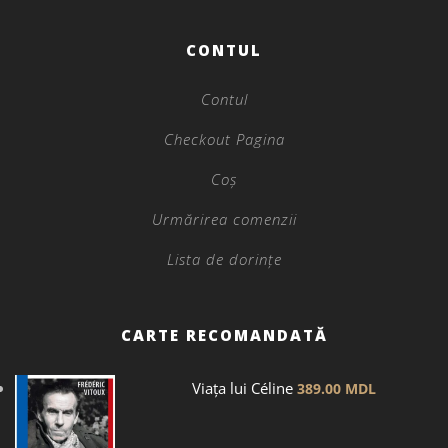
CONTUL
Contul
Checkout Pagina
Coș
Urmărirea comenzii
Lista de dorințe
CARTE RECOMANDATĂ
Viața lui Céline
389.00
MDL