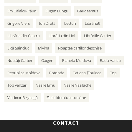
Em.Galaicu-Păun
Eugen Lungu
Gaudeamus
Grigore Vieru
Ion Druță
Lecturi
Librăria9
Librăria din Centru
Librăria din Hol
Librăriile Cartier
Lică Sainciuc
Mivina
Noaptea cărților deschise
Noutăți Cartier
Oxigen
Planeta Moldova
Radu Vancu
Republica Moldova
Rotonda
Tatiana Țîbuleac
Top
Top vânzări
Vasile Ernu
Vasile Vasilache
Vladimir Beșleagă
Zilele literaturii române
CONTACT