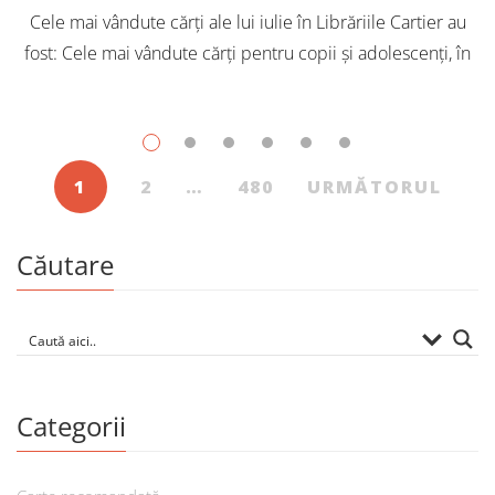
Cele mai vândute cărți ale lui iulie în Librăriile Cartier au
fost: Cele mai vândute cărți pentru copii și adolescenți, în
iulie, în Librăriile Cartier, au fost: Post Views: 170
1
2
…
480
URMĂTORUL
Căutare
Categorii