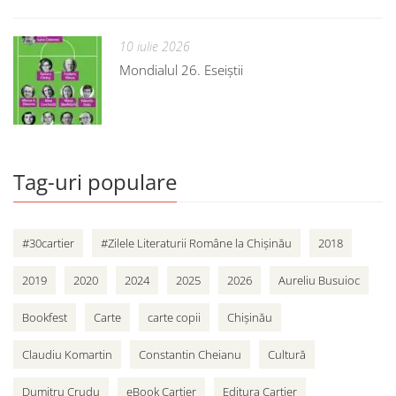
10 iulie 2026
Mondialul 26. Eseiștii
Tag-uri populare
#30cartier
#Zilele Literaturii Române la Chișinău
2018
2019
2020
2024
2025
2026
Aureliu Busuioc
Bookfest
Carte
carte copii
Chișinău
Claudiu Komartin
Constantin Cheianu
Cultură
Dumitru Crudu
eBook Cartier
Editura Cartier