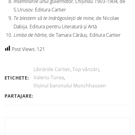
Însemnările unui guvernator,
Chișinău 1903-1904,
de
S.Urusov. Editura Cartier
Te blestem să te îndrăgostești de mine,
de Nicolae
Dabija. Editura pentru Literatură și Artă
Limba de hârtie,
de Tamara Cărăuș. Editura Cartier
Post Views:
121
Librăriile Cartier
,
Top vânzări
,
Valeriu Turea
,
ETICHETE:
Vișinul baronului Munchhausen
PARTAJARE: