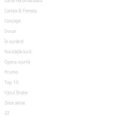
Carte recomandată
Cartea & Femeia
Concept
Dosar
În curând
Noutățile lunii
Opera scurtă
Promo
Top 10
Vărul Shake
Zece alese
ZZ