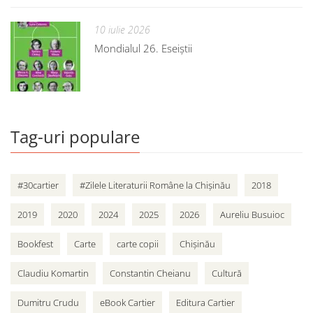
10 iulie 2026
Mondialul 26. Eseiștii
Tag-uri populare
#30cartier
#Zilele Literaturii Române la Chișinău
2018
2019
2020
2024
2025
2026
Aureliu Busuioc
Bookfest
Carte
carte copii
Chișinău
Claudiu Komartin
Constantin Cheianu
Cultură
Dumitru Crudu
eBook Cartier
Editura Cartier