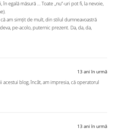
, în egală măsură … Toate „nu”-uri pot fi, la nevoie,
e).
 că am simțit de mult, din stilul dumneavoastră
undeva, pe-acolo, puternic prezent. Da, da, da,
13 ani în urmă
i acestui blog, încât, am impresia, că operatorul
13 ani în urmă