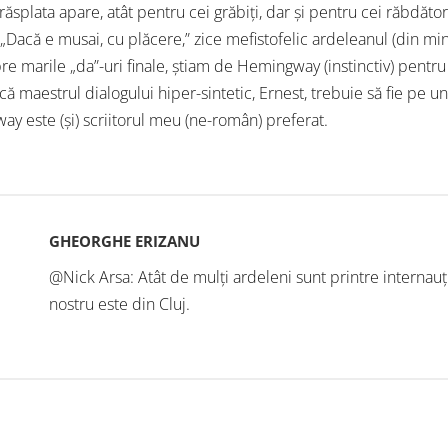
ăsplata apare, atât pentru cei grăbiți, dar și pentru cei răbdători
 „Dacă e musai, cu plăcere,” zice mefistofelic ardeleanul (din min
re marile „da”-uri finale, știam de Hemingway (instinctiv) pentru
 că maestrul dialogului hiper-sintetic, Ernest, trebuie să fie pe 
y este (și) scriitorul meu (ne-român) preferat.
GHEORGHE ERIZANU
@Nick Arsa: Atât de mulți ardeleni sunt printre internauți
nostru este din Cluj.