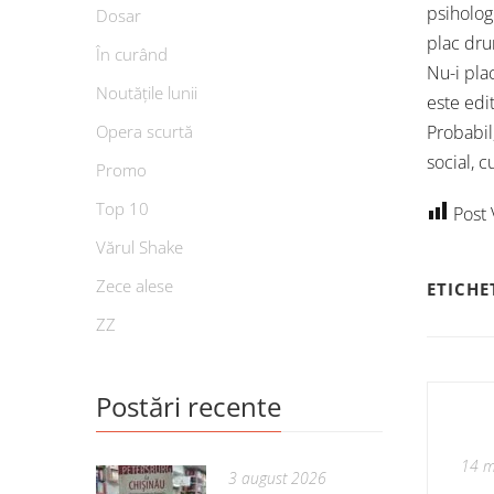
psiholog
Dosar
plac dru
În curând
Nu-i pla
Noutățile lunii
este edit
Opera scurtă
Probabil
social, c
Promo
Top 10
Post 
Vărul Shake
Zece alese
ETICHE
ZZ
Postări recente
14 m
3 august 2026