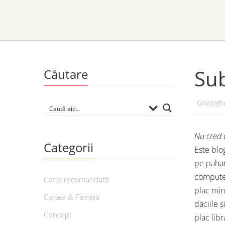
Sub
Căutare
Gheorghe
Nu cred c
Categorii
Este blo
pe pahare
computer
Carte recomandată
plac min
Cartea & Femeia
daciile ș
Concept
plac libr