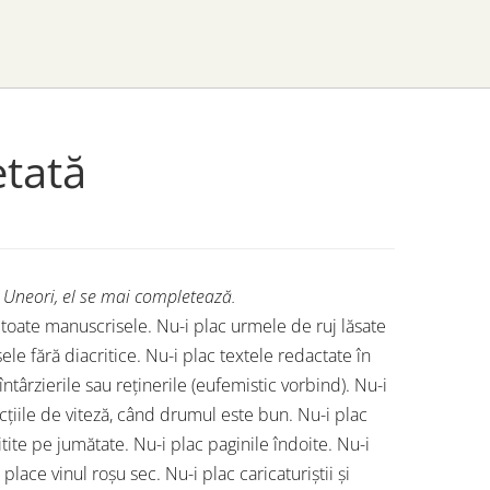
etată
. Uneori, el se mai completează.
e toate manuscrisele. Nu-i plac urmele de ruj lăsate
ele fără diacritice. Nu-i plac textele redactate în
ntârzierile sau reținerile (eufemistic vorbind). Nu-i
cțiile de viteză, când drumul este bun. Nu-i plac
citite pe jumătate. Nu-i plac paginile îndoite. Nu-i
 place vinul roșu sec. Nu-i plac caricaturiștii și