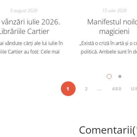
3 august 2026
15 iulie 2026
vânzări iulie 2026.
Manifestul noil
Librăriile Cartier
magicieni
i vândute cărți ale lui iulie în
„Există o criză în artă și o c
iile Cartier au fost: Cele mai
politică. Ambele sunt în d
dute cărți pentru copii și
Trebuie să căutăm un impu
scenți, în iulie, în Librăriile
exterior. Acest nou tărâm es
ier, au fost: Post Views: 128
Situația poate fi salvată 
1
2
…
480
U
Comentarii(