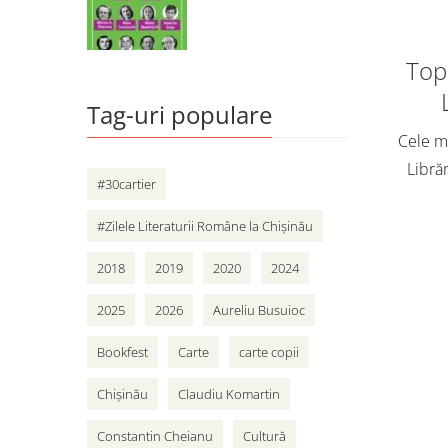
Top 
Tag-uri populare
Cele ma
Librăr
#30cartier
vân
adole
#Zilele Literaturii Române la Chișinău
Cart
2018
2019
2020
2024
2025
2026
Aureliu Busuioc
Bookfest
Carte
carte copii
Chișinău
Claudiu Komartin
Constantin Cheianu
Cultură