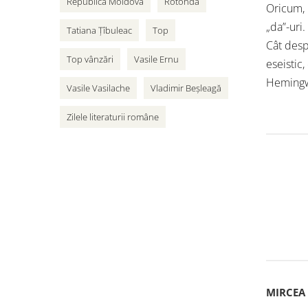
Republica Moldova
Rotonda
Oricum, r
„da”-uri.
Tatiana Țîbuleac
Top
Cât desp
Top vânzări
Vasile Ernu
eseistic,
Hemingwa
Vasile Vasilache
Vladimir Beșleagă
Zilele literaturii române
MIRCEA