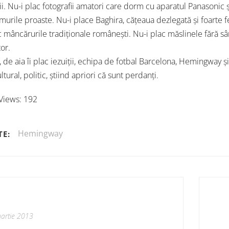
ii. Nu-i plac fotografii amatori care dorm cu aparatul Panasonic și
murile proaste. Nu-i place Baghira, cățeaua dezlegată și foarte f
c mâncărurile tradiționale românești. Nu-i plac măslinele fără sâ
or.
, de aia îi plac iezuiții, echipa de fotbal Barcelona, Hemingway
ultural, politic, știind apriori că sunt perdanți.
Views:
192
Hemingway
TE:
artie 2013