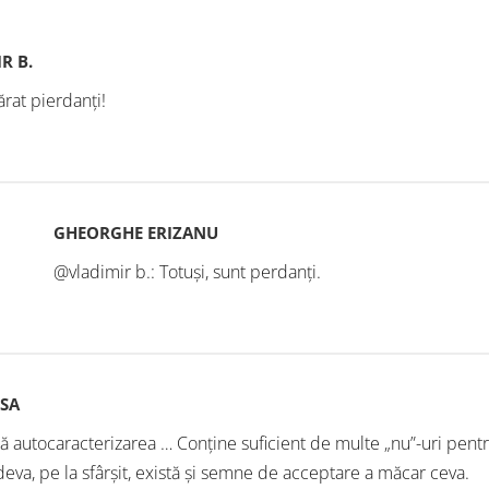
R B.
rat pierdanţi!
GHEORGHE ERIZANU
@vladimir b.: Totuși, sunt perdanți.
RSA
 autocaracterizarea … Conține suficient de multe „nu”-uri pentru c
eva, pe la sfârșit, există și semne de acceptare a măcar ceva.