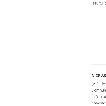
Iezuitul
NICK A
„Atât de 
Domnule
Întâi o 
era/este