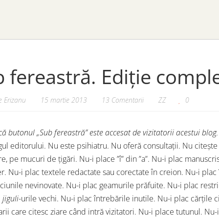
 fereastră. Ediție compl
 Erizanu
15 martie 2013
13 Comentarii
ZZ
0
ă butonul „Sub fereastră” este accesat de vizitatorii acestui blog
gul editorului. Nu este psihiatru. Nu oferă consultații. Nu citeșt
, pe mucuri de țigări. Nu-i place ”î” din ”a”. Nu-i plac manuscris
. Nu-i plac textele redactate sau corectate în creion. Nu-i plac î
ciunile nevinovate. Nu-i plac geamurile prăfuite. Nu-i plac restri
i
jiguli
-urile vechi. Nu-i plac întrebările inutile. Nu-i plac cărțile 
arii care citesc ziare când intră vizitatori. Nu-i place tutunul. Nu-i