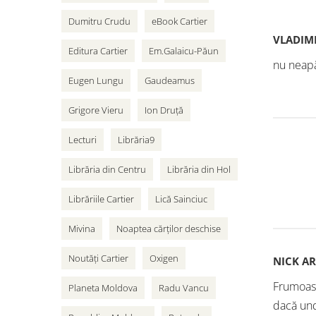
Dumitru Crudu
eBook Cartier
VLADIMI
Editura Cartier
Em.Galaicu-Păun
nu neapă
Eugen Lungu
Gaudeamus
Grigore Vieru
Ion Druță
Lecturi
Librăria9
Librăria din Centru
Librăria din Hol
Librăriile Cartier
Lică Sainciuc
Mivina
Noaptea cărților deschise
Noutăți Cartier
Oxigen
NICK A
Frumoasă
Planeta Moldova
Radu Vancu
dacă und