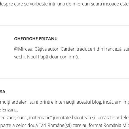
 despre care se vorbeste într-una de miercuri seara încoace este
GHEORGHE ERIZANU
@Mircea: Câțiva autori Cartier, traduceri din franceză, s
vechi. Noul Papă doar confirmă.
RSA
mulți ardeleni sunt printre internauții acestui blog, încât, am im
 Erizanu,
precizare, sunt „matematic” jumătate bănățean și jumătate ardele
 parte a celor două Țări Române(ști) care au format România Mi