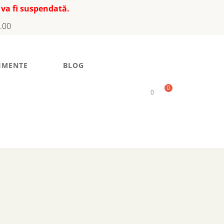
 va fi suspendată.
7.00
IMENTE
BLOG
0
0