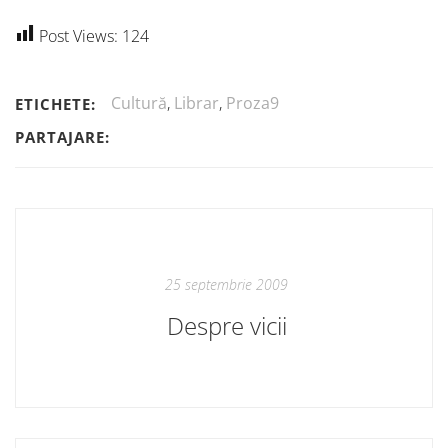
Post Views:
124
Cultură
,
Librar
,
Proza9
ETICHETE:
PARTAJARE:
25 septembrie 2009
Despre vicii