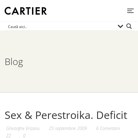
Blog
Sex & Perestroika. Deficit
Gheorghe Erizanu
25 septembrie 2009
6 Comentarii
ZZ
0