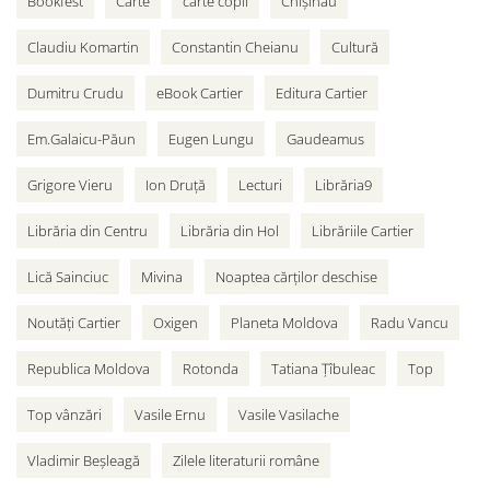
Bookfest
Carte
carte copii
Chișinău
Claudiu Komartin
Constantin Cheianu
Cultură
Dumitru Crudu
eBook Cartier
Editura Cartier
Em.Galaicu-Păun
Eugen Lungu
Gaudeamus
Grigore Vieru
Ion Druță
Lecturi
Librăria9
Librăria din Centru
Librăria din Hol
Librăriile Cartier
Lică Sainciuc
Mivina
Noaptea cărților deschise
Noutăți Cartier
Oxigen
Planeta Moldova
Radu Vancu
Republica Moldova
Rotonda
Tatiana Țîbuleac
Top
Top vânzări
Vasile Ernu
Vasile Vasilache
Vladimir Beșleagă
Zilele literaturii române