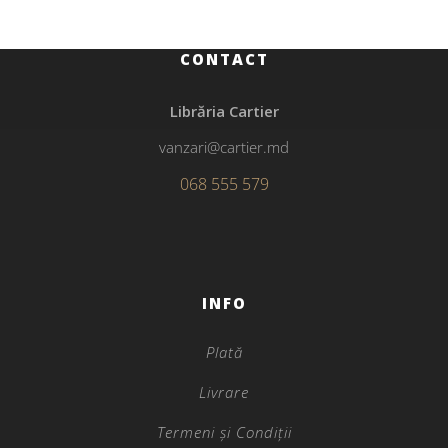
CONTACT
Librăria Cartier
vanzari@cartier.md
068 555 579
INFO
Plată
Livrare
Termeni și Condiții