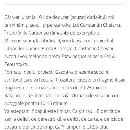
Cât v-ați uitat la 101 de deputați (scuzați dada-itul) noi
terminăm și sexul, și perestroika. Lui Constantin Cheianu.
În Librăriile Cartier au rămas 45 de exemplare.
Miercuri seara, la Librăria 9, vom lansa noul proiect al
Librăriilor Cartier:
Proza9
. Citește: Constantin Cheianu,
autorul volumelor de proză
Totul despre mine!
și
Sex &
Perestroika
.
Formatul noului proiect. Gazda va prezenta succint
scriitorul care va lectura. Prozatorul citește un fragment sau
fragmente din proza sa în decurs de 20-25 minute.
Răspunde la 5 întrebări din sală. Urmată de sesiunea de
autografe pentru 10-15 minute.
Vă așteptăm. Spațiul este limitat. Ca și tirajul. E deficit de
sex, e deficit de perestroikă, e deficit de carte, e deficit de
spațiu, e deficit de timp. Ca în timpurile URSS-ului.