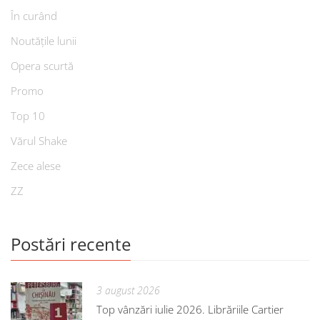
În curând
Noutățile lunii
Opera scurtă
Promo
Top 10
Vărul Shake
Zece alese
ZZ
Postări recente
3 august 2026
Top vânzări iulie 2026. Librăriile Cartier