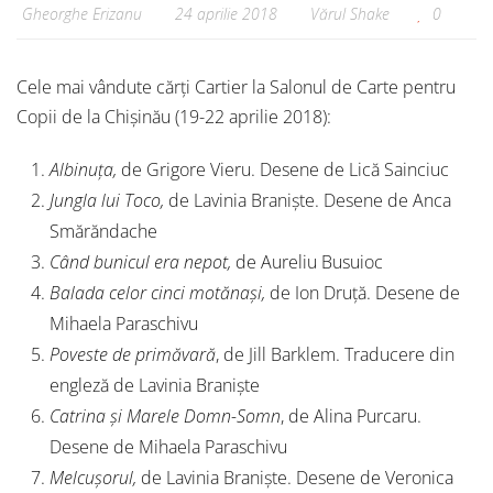
Gheorghe Erizanu
24 aprilie 2018
Vărul Shake
0
Cele mai vândute cărți Cartier la Salonul de Carte pentru
Copii de la Chișinău (19-22 aprilie 2018):
Albinuța,
de Grigore Vieru. Desene de Lică Sainciuc
Jungla lui Toco,
de Lavinia Braniște. Desene de Anca
Smărăndache
Când bunicul era nepot,
de Aureliu Busuioc
Balada celor cinci motănași,
de Ion Druță. Desene de
Mihaela Paraschivu
Poveste de primăvară
, de Jill Barklem. Traducere din
engleză de Lavinia Braniște
Catrina și Marele Domn-Somn
, de Alina Purcaru.
Desene de Mihaela Paraschivu
Melcușorul,
de Lavinia Braniște. Desene de Veronica