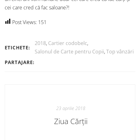
cei care cred că fac saloane?!
Post Views:
151
2018
,
Cartier codobelc
,
ETICHETE:
Salonul de Carte pentru Copii
,
Top vânzări
PARTAJARE:
23 aprilie 2018
Ziua Cărții