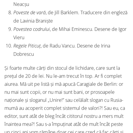
Neacșu
Poveste de vară
, de Jill Barklem. Traducere din engleză
de Lavinia Braniște
Povestea codrului
, de Mihai Eminescu. Desene de Igor
Vieru
Regele Piticuț
, de Radu Vancu. Desene de Irina
Dobrescu
Și foarte multe cărți din stocul de lichidare, care sunt la
prețul de 20 de lei. Nu le-am trecut în top. Ar fi complet
aiurea. Mă uit pe listă și mă apucă Caragiale de Berlin: or
nu mai sunt copii, or nu mai sunt bani, or prosoapele
naționale și sloganul „Unire!” sau celălalt slogan cu Rusia-
mumă au acoperit complet sistemul de valori?! Sau eu, ca
editor, sunt atât de bleg încât cititorul nostru a mers mult
înaintea mea?! Sau s-a împuținat atât de mult încât peste
un cinci ani vom rămâne doar cei care cred că fac cărți și