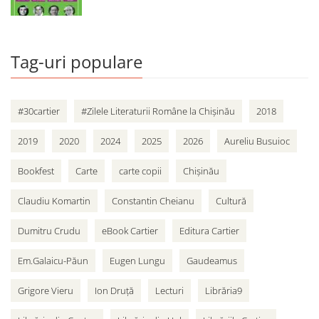
Tag-uri populare
#30cartier
#Zilele Literaturii Române la Chișinău
2018
2019
2020
2024
2025
2026
Aureliu Busuioc
Bookfest
Carte
carte copii
Chișinău
Claudiu Komartin
Constantin Cheianu
Cultură
Dumitru Crudu
eBook Cartier
Editura Cartier
Em.Galaicu-Păun
Eugen Lungu
Gaudeamus
Grigore Vieru
Ion Druță
Lecturi
Librăria9