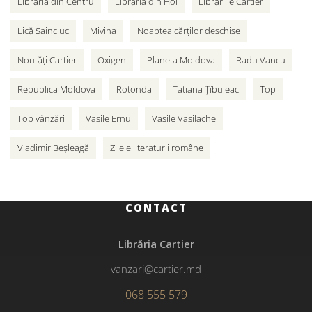
Librăria din Centru
Librăria din Hol
Librăriile Cartier
Lică Sainciuc
Mivina
Noaptea cărților deschise
Noutăți Cartier
Oxigen
Planeta Moldova
Radu Vancu
Republica Moldova
Rotonda
Tatiana Țîbuleac
Top
Top vânzări
Vasile Ernu
Vasile Vasilache
Vladimir Beșleagă
Zilele literaturii române
CONTACT
Librăria Cartier
vanzari@cartier.md
068 555 579