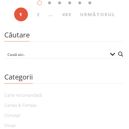
1
2
…
480
URMĂTORUL
Căutare
Categorii
Carte recomandată
Cartea & Femeia
Concept
Dosar