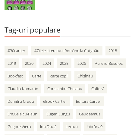
Tag-uri populare
#30cartier
#Zilele Literaturii Române la Chișinău
2018
2019
2020
2024
2025
2026
Aureliu Busuioc
Bookfest
Carte
carte copii
Chișinău
Claudiu Komartin
Constantin Cheianu
Cultură
Dumitru Crudu
eBook Cartier
Editura Cartier
Em.Galaicu-Păun
Eugen Lungu
Gaudeamus
Grigore Vieru
Ion Druță
Lecturi
Librăria9