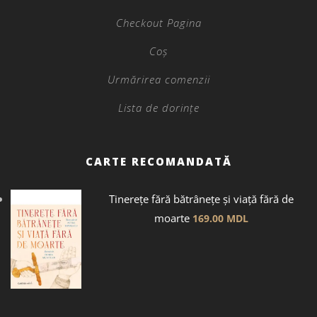
Checkout Pagina
Coș
Urmărirea comenzii
Lista de dorințe
CARTE RECOMANDATĂ
Tinerețe fără bătrânețe și viață fără de
moarte
169.00
MDL