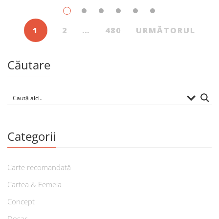
1
2
…
480
URMĂTORUL
Căutare
Categorii
Carte recomandată
Cartea & Femeia
Concept
Dosar