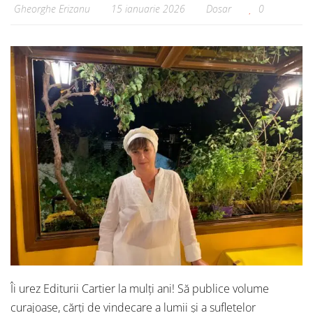
Gheorghe Erizanu
15 ianuarie 2026
Dosar
0
Îi urez Editurii Cartier la mulți ani! Să publice volume
curajoase, cărți de vindecare a lumii și a sufletelor