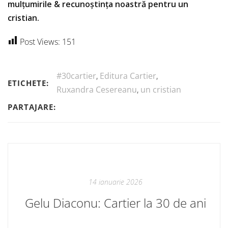
mulțumirile & recunoștința noastră pentru un
cristian.
Post Views:
151
#30cartier
,
Editura Cartier
,
ETICHETE:
Ruxandra Cesereanu
,
un cristian
PARTAJARE:
14 ianuarie 2026
Gelu Diaconu: Cartier la 30 de ani