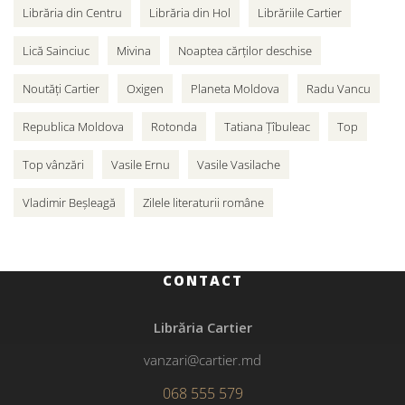
Librăria din Centru
Librăria din Hol
Librăriile Cartier
Lică Sainciuc
Mivina
Noaptea cărților deschise
Noutăți Cartier
Oxigen
Planeta Moldova
Radu Vancu
Republica Moldova
Rotonda
Tatiana Țîbuleac
Top
Top vânzări
Vasile Ernu
Vasile Vasilache
Vladimir Beșleagă
Zilele literaturii române
CONTACT
Librăria Cartier
vanzari@cartier.md
068 555 579