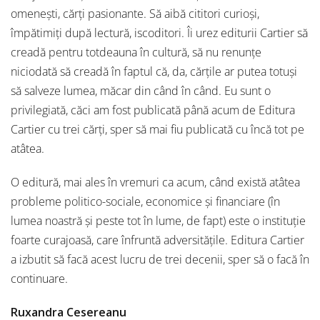
omenești, cărți pasionante. Să aibă cititori curioși,
împătimiți după lectură, iscoditori. Îi urez editurii Cartier să
creadă pentru totdeauna în cultură, să nu renunțe
niciodată să creadă în faptul că, da, cărțile ar putea totuși
să salveze lumea, măcar din când în când. Eu sunt o
privilegiată, căci am fost publicată până acum de Editura
Cartier cu trei cărți, sper să mai fiu publicată cu încă tot pe
atâtea.
O editură, mai ales în vremuri ca acum, când există atâtea
probleme politico-sociale, economice și financiare (în
lumea noastră și peste tot în lume, de fapt) este o instituție
foarte curajoasă, care înfruntă adversitățile. Editura Cartier
a izbutit să facă acest lucru de trei decenii, sper să o facă în
continuare.
Ruxandra Cesereanu