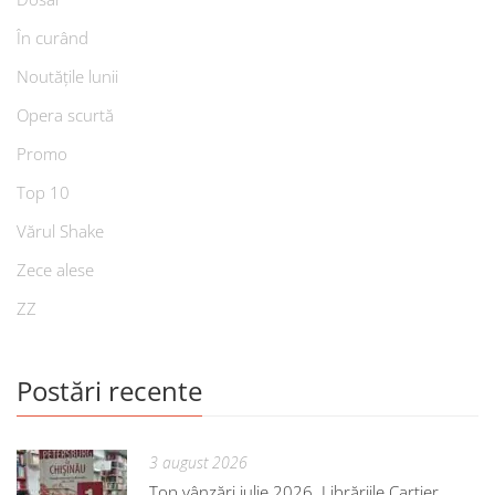
În curând
Noutățile lunii
Opera scurtă
Promo
Top 10
Vărul Shake
Zece alese
ZZ
Postări recente
3 august 2026
Top vânzări iulie 2026. Librăriile Cartier