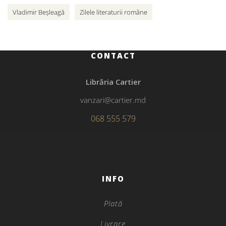
Vladimir Beșleagă
Zilele literaturii române
CONTACT
Librăria Cartier
vanzari@cartier.md
068 555 579
INFO
Plată
Livrare