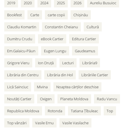
2019
2020
2024
2025
2026
Aureliu Busuioc
Bookfest
Carte
carte copii
Chișinău
Claudiu Komartin
Constantin Cheianu
Cultură
Dumitru Crudu
eBook Cartier
Editura Cartier
Em.Galaicu-Păun
Eugen Lungu
Gaudeamus
Grigore Vieru
Ion Druță
Lecturi
Librăria9
Librăria din Centru
Librăria din Hol
Librăriile Cartier
Lică Sainciuc
Mivina
Noaptea cărților deschise
Noutăți Cartier
Oxigen
Planeta Moldova
Radu Vancu
Republica Moldova
Rotonda
Tatiana Țîbuleac
Top
Top vânzări
Vasile Ernu
Vasile Vasilache