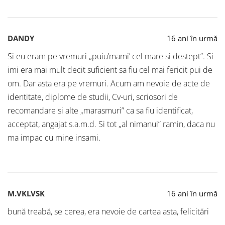
DANDY
16 ani în urmă
Si eu eram pe vremuri „puiu’mami’ cel mare si destept”. Si
imi era mai mult decit suficient sa fiu cel mai fericit pui de
om. Dar asta era pe vremuri. Acum am nevoie de acte de
identitate, diplome de studii, Cv-uri, scriosori de
recomandare si alte „marasmuri” ca sa fiu identificat,
acceptat, angajat s.a.m.d. Si tot „al nimanui” ramin, daca nu
ma impac cu mine insami.
M.VKLVSK
16 ani în urmă
bună treabă, se cerea, era nevoie de cartea asta, felicitări