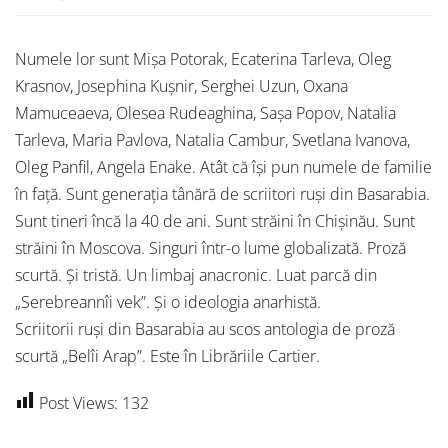
Numele lor sunt Mișa Potorak, Ecaterina Tarleva, Oleg
Krasnov, Josephina Kușnir, Serghei Uzun, Oxana
Mamuceaeva, Olesea Rudeaghina, Sașa Popov, Natalia
Tarleva, Maria Pavlova, Natalia Cambur, Svetlana Ivanova,
Oleg Panfil, Angela Enake. Atât că își pun numele de familie
în față. Sunt generația tânără de scriitori ruși din Basarabia.
Sunt tineri încă la 40 de ani. Sunt străini în Chișinău. Sunt
străini în Moscova. Singuri într-o lume globalizată. Proză
scurtă. Și tristă. Un limbaj anacronic. Luat parcă din
„Serebreannîi vek”. Și o ideologia anarhistă.
Scriitorii ruși din Basarabia au scos antologia de proză
scurtă „Belîi Arap”. Este în Librăriile Cartier.
Post Views:
132