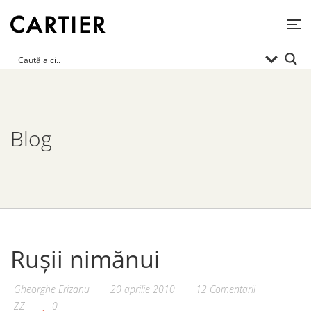
Blog
Rușii nimănui
Gheorghe Erizanu
20 aprilie 2010
12 Comentarii
ZZ
0