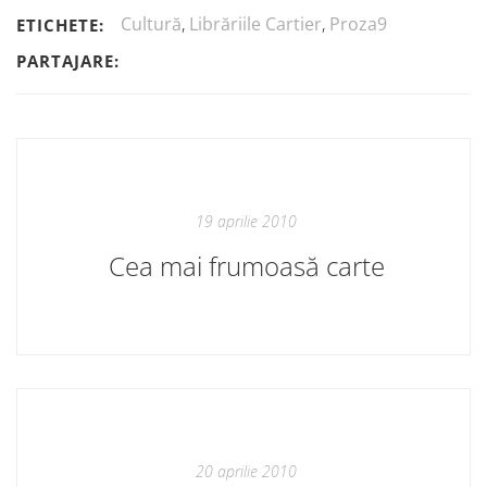
Cultură
,
Librăriile Cartier
,
Proza9
ETICHETE:
PARTAJARE:
19 aprilie 2010
Cea mai frumoasă carte
20 aprilie 2010