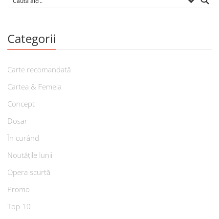
Categorii
Carte recomandată
Cartea & Femeia
Concept
Dosar
În curând
Noutățile lunii
Opera scurtă
Promo
Top 10