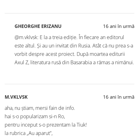
GHEORGHE ERIZANU
16 ani în urmă
@m.vklvsk: E la a treia ediție. În fiecare an editorul
este altul. Și au un invitat din Rusia. Atât că nu prea s-a
vorbit despre acest proiect. După moartea editurii
Axul Z, literatura rusă din Basarabia a rămas a nimănui.
M.VKLVSK
16 ani în urmă
aha, nu ştiam, mersi fain de info.
hai s-o popularizam si-n Ro,
pentru inceput s-o prezentam la Tiuk!
la rubrica „Au aparut”,