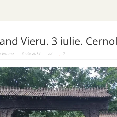
and Vieru. 3 iulie. Cerno
 Erizanu
3 iulie 2019
ZZ
0