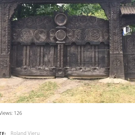
Views:
126
Roland Vieru
TE: