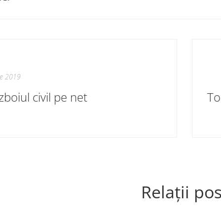
ie 2019
boiul civil pe net
Relații pos