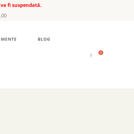
 va fi suspendată.
7.00
IMENTE
BLOG
0
0