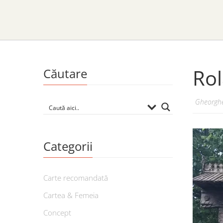
Rol
Căutare
Gheorghe
Categorii
Carte recomandată
Cartea & Femeia
Concept