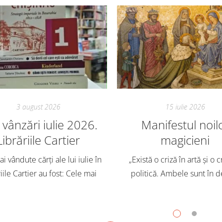
3 august 2026
15 iulie 2026
vânzări iulie 2026.
Manifestul noil
Librăriile Cartier
magicieni
i vândute cărți ale lui iulie în
„Există o criză în artă și o c
iile Cartier au fost: Cele mai
politică. Ambele sunt în d
dute cărți pentru copii și
Trebuie să căutăm un impu
scenți, în iulie, în Librăriile
exterior. Acest nou tărâm es
ier, au fost: Post Views: 147
Situația poate fi salvată 