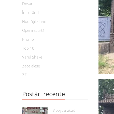
Dosar
În curând
Noutățile lunii
Opera scurtă
Promo
Top 10
Vărul Shake
Zece alese
ZZ
Postări recente
3 august 2026