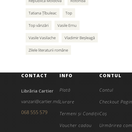
Republica Moldova
Rotonda
Tatiana Țîbuleac
Top
Top vânzări
Vasile Ernu
Vasile Vasilache
Vladimir Beșleagă
Zilele literaturii române
CONTACT
INFO
CONTUL
Plată
Contul
Librăria Cartier
vanzari@cartier.md
Livrare
Checkout Pagi
068 555 579
Termeni și Condiții
Coș
Voucher cadou
Urmărirea com