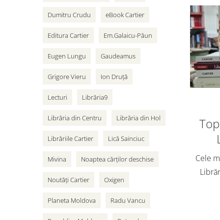
Dumitru Crudu
eBook Cartier
Editura Cartier
Em.Galaicu-Păun
Eugen Lungu
Gaudeamus
Grigore Vieru
Ion Druță
Lecturi
Librăria9
Librăria din Centru
Librăria din Hol
Top 
Librăriile Cartier
Lică Sainciuc
Cele ma
Mivina
Noaptea cărților deschise
Librăr
Noutăți Cartier
Oxigen
vân
adole
Planeta Moldova
Radu Vancu
Cart