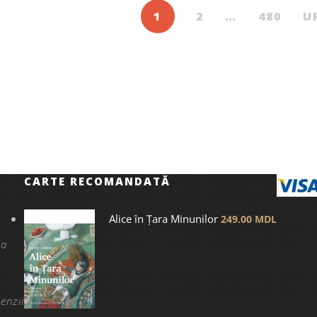
1
2
…
480
U
CARTE RECOMANDATĂ
Alice în Țara Minunilor
249.00
MDL
na
enzii