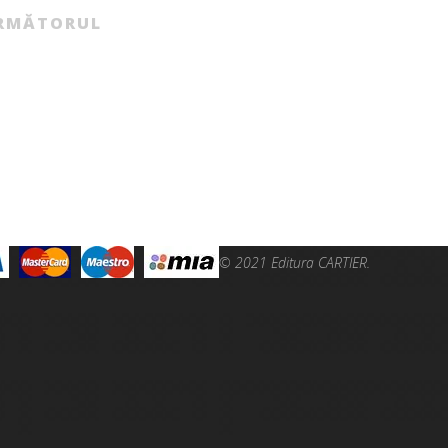
inventată de magicianul Cruyff […]
RMĂTORUL
© 2021 Editura CARTIER.