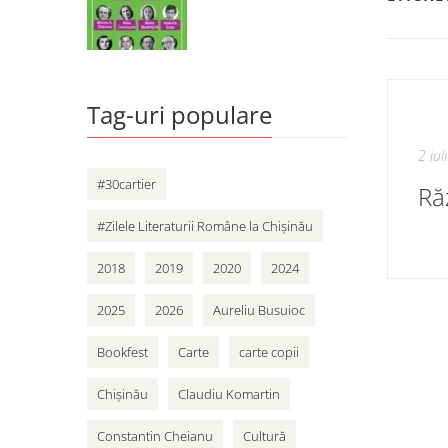
Tag-uri populare
2 iul
#30cartier
Răz
#Zilele Literaturii Române la Chișinău
2018
2019
2020
2024
2025
2026
Aureliu Busuioc
Bookfest
Carte
carte copii
Chișinău
Claudiu Komartin
Constantin Cheianu
Cultură