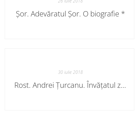
26 iulie 2018
Șor. Adevăratul Șor. O biografie *
30 iulie 2018
Rost. Andrei Țurcanu. Învățatul zborului printre cuțite