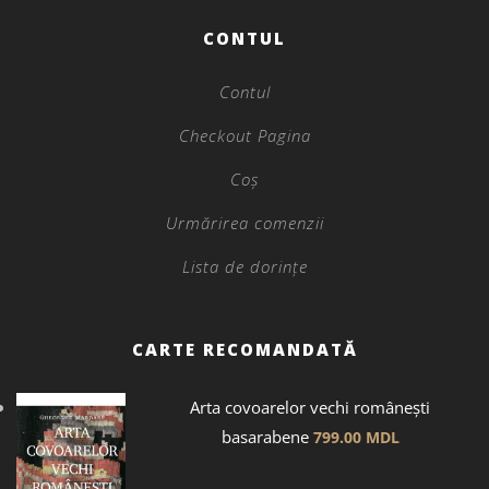
CONTUL
Contul
Checkout Pagina
Coș
Urmărirea comenzii
Lista de dorințe
CARTE RECOMANDATĂ
Arta covoarelor vechi românești
basarabene
799.00
MDL