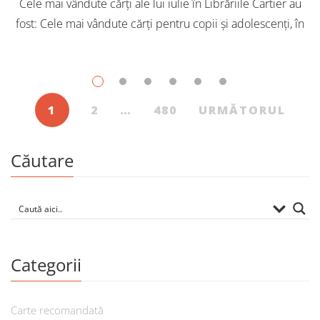
Cele mai vândute cărți ale lui iulie în Librăriile Cartier au
fost: Cele mai vândute cărți pentru copii și adolescenți, în
iulie, în Librăriile Cartier, au fost: Post Views: 144
1
2
…
480
URMĂTORUL
Căutare
Categorii
Carte recomandată