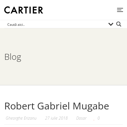
Blog
Robert Gabriel Mugabe
Gheorghe Erizanu
27 iulie 2018
Dosar
0