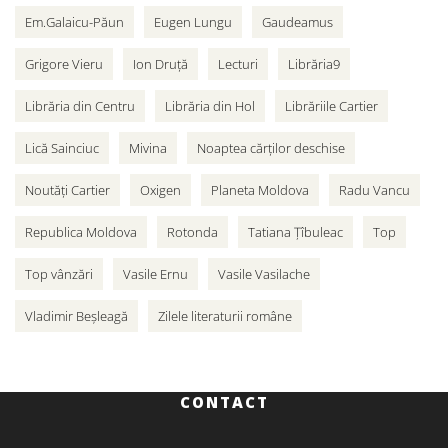
Em.Galaicu-Păun
Eugen Lungu
Gaudeamus
Grigore Vieru
Ion Druță
Lecturi
Librăria9
Librăria din Centru
Librăria din Hol
Librăriile Cartier
Lică Sainciuc
Mivina
Noaptea cărților deschise
Noutăți Cartier
Oxigen
Planeta Moldova
Radu Vancu
Republica Moldova
Rotonda
Tatiana Țîbuleac
Top
Top vânzări
Vasile Ernu
Vasile Vasilache
Vladimir Beșleagă
Zilele literaturii române
CONTACT