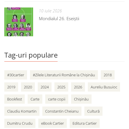
10 iulie 2026
Mondialul 26. Eseiștii
Tag-uri populare
#30cartier
#Zilele Literaturii Române la Chișinău
2018
2019
2020
2024
2025
2026
Aureliu Busuioc
Bookfest
Carte
carte copii
Chișinău
Claudiu Komartin
Constantin Cheianu
Cultură
Dumitru Crudu
eBook Cartier
Editura Cartier