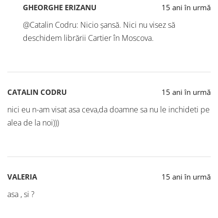
GHEORGHE ERIZANU
15 ani în urmă
@Catalin Codru: Nicio șansă. Nici nu visez să
deschidem librării Cartier în Moscova.
CATALIN CODRU
15 ani în urmă
nici eu n-am visat asa ceva,da doamne sa nu le inchideti pe
alea de la noi)))
VALERIA
15 ani în urmă
asa , si ?