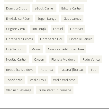
Dumitru Crudu
eBook Cartier
Editura Cartier
Em.Galaicu-Păun
Eugen Lungu
Gaudeamus
Grigore Vieru
Ion Druță
Lecturi
Librăria9
Librăria din Centru
Librăria din Hol
Librăriile Cartier
Lică Sainciuc
Mivina
Noaptea cărților deschise
Noutăți Cartier
Oxigen
Planeta Moldova
Radu Vancu
Republica Moldova
Rotonda
Tatiana Țîbuleac
Top
Top vânzări
Vasile Ernu
Vasile Vasilache
Vladimir Beșleagă
Zilele literaturii române