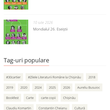
10 iulie 2026
Mondialul 26. Eseiștii
Tag-uri populare
#30cartier
#Zilele Literaturii Române la Chișinău
2018
2019
2020
2024
2025
2026
Aureliu Busuioc
Bookfest
Carte
carte copii
Chișinău
Claudiu Komartin
Constantin Cheianu
Cultură