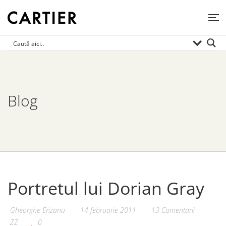
Blog
Portretul lui Dorian Gray
Gheorghe Erizanu
14 februarie 2011
13 Comentarii
ZZ
0