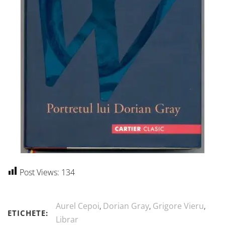
Post Views:
134
Aurel Cepoi
,
Dorian Gray
,
Grigore Vieru
,
ETICHETE:
Librar