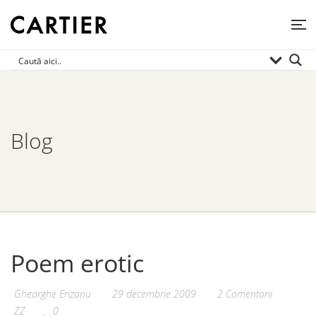
Blog
Poem erotic
Gheorghe Erizanu
29 decembrie 2009
2 Comentarii
ZZ
0