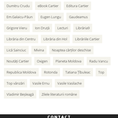
Dumitru Crudu
eBook Cartier
Editura Cartier
Em.Galaicu-Păun
Eugen Lungu
Gaudeamus
Grigore Vieru
Ion Druță
Lecturi
Librăria9
Librăria din Centru
Librăria din Hol
Librăriile Cartier
Lică Sainciuc
Mivina
Noaptea cărților deschise
Noutăți Cartier
Oxigen
Planeta Moldova
Radu Vancu
Republica Moldova
Rotonda
Tatiana Țîbuleac
Top
Top vânzări
Vasile Ernu
Vasile Vasilache
Vladimir Beșleagă
Zilele literaturii române
CONTACT