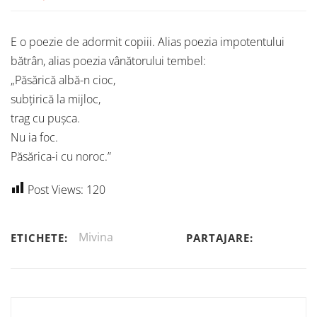
E o poezie de adormit copiii. Alias poezia impotentului
bătrân, alias poezia vânătorului tembel:
„Păsărică albă-n cioc,
subțirică la mijloc,
trag cu pușca.
Nu ia foc.
Păsărica-i cu noroc.”
Post Views:
120
Mivina
ETICHETE:
PARTAJARE: