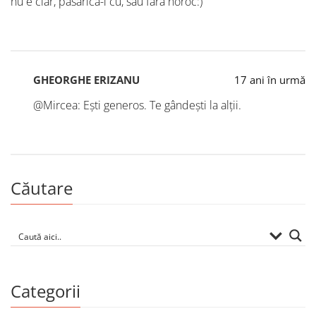
nu e clar, pasarica-i cu, sau fara noroc:)
GHEORGHE ERIZANU
17 ani în urmă
@Mircea: Ești generos. Te gândești la alții.
Căutare
Categorii