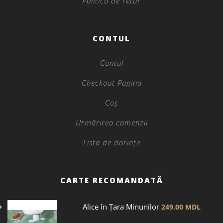
Politica de retur
CONTUL
Contul
Checkout Pagina
Coș
Urmărirea comenzii
Lista de dorințe
CARTE RECOMANDATĂ
Alice în Țara Minunilor
249.00
MDL