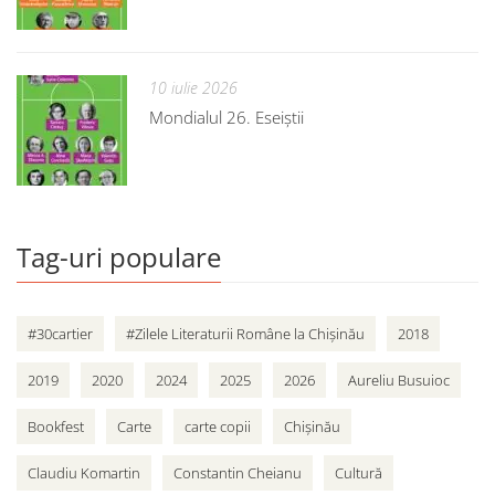
10 iulie 2026
Mondialul 26. Eseiștii
Tag-uri populare
#30cartier
#Zilele Literaturii Române la Chișinău
2018
2019
2020
2024
2025
2026
Aureliu Busuioc
Bookfest
Carte
carte copii
Chișinău
Claudiu Komartin
Constantin Cheianu
Cultură