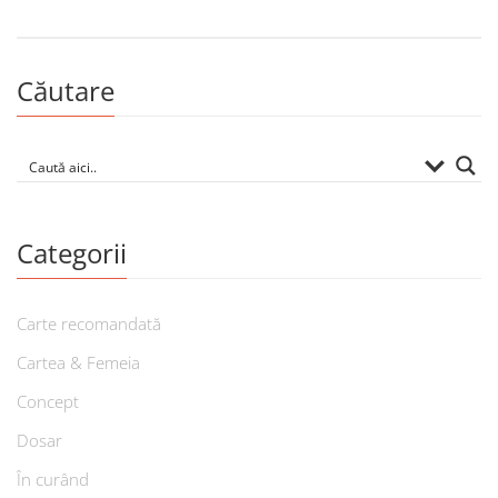
Căutare
Categorii
Carte recomandată
Cartea & Femeia
Concept
Dosar
În curând