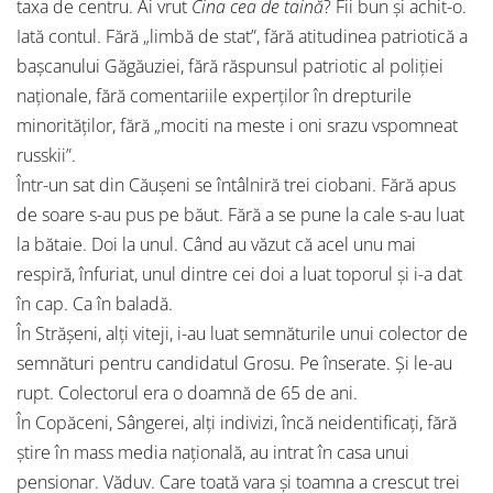
taxa de centru. Ai vrut
Cina cea de taină
? Fii bun și achit-o.
Iată contul. Fără „limbă de stat”, fără atitudinea patriotică a
bașcanului Găgăuziei, fără răspunsul patriotic al poliției
naționale, fără comentariile experților în drepturile
minorităților, fără „mociti na meste i oni srazu vspomneat
russkii”.
Într-un sat din Căușeni se întâlniră trei ciobani. Fără apus
de soare s-au pus pe băut. Fără a se pune la cale s-au luat
la bătaie. Doi la unul. Când au văzut că acel unu mai
respiră, înfuriat, unul dintre cei doi a luat toporul și i-a dat
în cap. Ca în baladă.
În Strășeni, alți viteji, i-au luat semnăturile unui colector de
semnături pentru candidatul Grosu. Pe înserate. Și le-au
rupt. Colectorul era o doamnă de 65 de ani.
În Copăceni, Sângerei, alți indivizi, încă neidentificați, fără
știre în mass media națională, au intrat în casa unui
pensionar. Văduv. Care toată vara și toamna a crescut trei