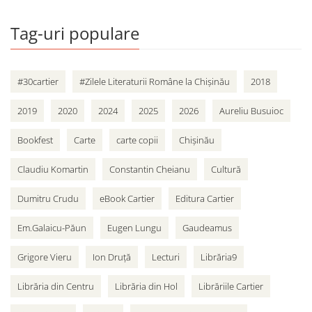
Tag-uri populare
#30cartier
#Zilele Literaturii Române la Chișinău
2018
2019
2020
2024
2025
2026
Aureliu Busuioc
Bookfest
Carte
carte copii
Chișinău
Claudiu Komartin
Constantin Cheianu
Cultură
Dumitru Crudu
eBook Cartier
Editura Cartier
Em.Galaicu-Păun
Eugen Lungu
Gaudeamus
Grigore Vieru
Ion Druță
Lecturi
Librăria9
Librăria din Centru
Librăria din Hol
Librăriile Cartier