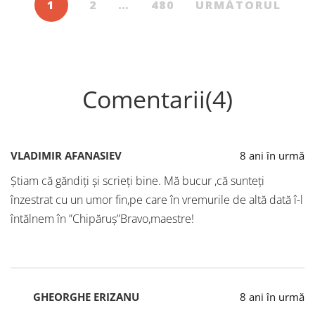
1
2
…
480
URMĂTORUL
Comentarii(4)
VLADIMIR AFANASIEV
8 ani în urmă
Știam că găndiți și scrieți bine. Mă bucur ,că sunteți
înzestrat cu un umor fin,pe care în vremurile de altă dată î-l
întălnem în ”Chipăruș”Bravo,maestre!
GHEORGHE ERIZANU
8 ani în urmă