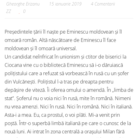
Gheorghe Erizanu
15 ianuarie 2019
4 Comentarii
ZZ
0
Președintele țării îl naște pe Eminescu moldovean și îl
omoară român. Altă născătoare de Eminescu îl face
moldovean și îl omoară universal.
Un candidat neînfricat în unionism și ctitor de biserici la
Ciocana vine cu o bibliotecă Eminescu să i-o dăruiască
polițistului care a refuzat să vorbească în rusă cu un șofer
din Vulcănești. Polițistul l-a tras pe dreapta pentru
depășire de viteză. Îi oferea omului o amendă. În „limba de
stat”. Șoferul nu o voia nici în rusă, mite în română. Nimeni
nu vrea amenzi. Nici în rusă. Nici în română. Nici în italiană.
Asta-i a mea. Eu, ca prostul, o voi plăti. Mi-a venit prin
poștă. Într-o superbă limbă italiană pe care o cunosc de la
nouă luni. Ai intrat în zona centrală a orașului Milan fără