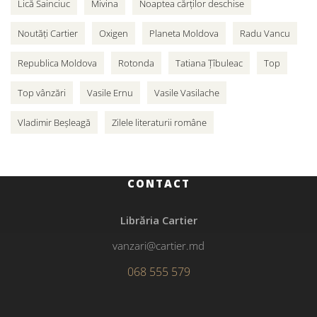
Lică Sainciuc
Mivina
Noaptea cărților deschise
Noutăți Cartier
Oxigen
Planeta Moldova
Radu Vancu
Republica Moldova
Rotonda
Tatiana Țîbuleac
Top
Top vânzări
Vasile Ernu
Vasile Vasilache
Vladimir Beșleagă
Zilele literaturii române
CONTACT
Librăria Cartier
vanzari@cartier.md
068 555 579