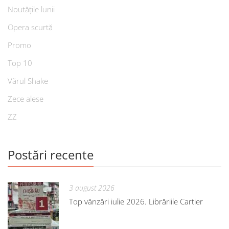
Noutățile lunii
Opera scurtă
Promo
Top 10
Vărul Shake
Zece alese
ZZ
Postări recente
3 august 2026
Top vânzări iulie 2026. Librăriile Cartier