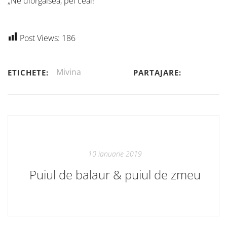
„Ne diorgaisea, pei ceai!”
Post Views:
186
Mivina
ETICHETE:
PARTAJARE:
10 ianuarie 2019
Puiul de balaur & puiul de zmeu