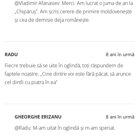
@Vladimir Afanasiev: Merci. Am lucrat o juma de an la
„Chipăruș”. Am scris cerere de primire moldovenește
și cea de demisie deja românește.
RADU
8 ani în urmă
Fiecre trebuie să se uite în oglindă, toți răspundem de
faptele noastre. „Cine dintre voi este fără păcat, să arunce
cel dintîi cu piatra în ea”
GHEORGHE ERIZANU
8 ani în urmă
@Radu: M-am uitat în oglindă și m-am speriat.