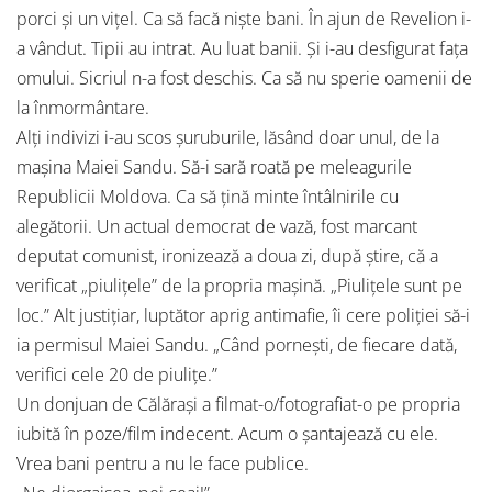
porci și un vițel. Ca să facă niște bani. În ajun de Revelion i-
a vândut. Tipii au intrat. Au luat banii. Și i-au desfigurat fața
omului. Sicriul n-a fost deschis. Ca să nu sperie oamenii de
la înmormântare.
Alți indivizi i-au scos șuruburile, lăsând doar unul, de la
mașina Maiei Sandu. Să-i sară roată pe meleagurile
Republicii Moldova. Ca să țină minte întâlnirile cu
alegătorii. Un actual democrat de vază, fost marcant
deputat comunist, ironizează a doua zi, după știre, că a
verificat „piulițele” de la propria mașină. „Piulițele sunt pe
loc.” Alt justițiar, luptător aprig antimafie, îi cere poliției să-i
ia permisul Maiei Sandu. „Când pornești, de fiecare dată,
verifici cele 20 de piulițe.”
Un donjuan de Călărași a filmat-o/fotografiat-o pe propria
iubită în poze/film indecent. Acum o șantajează cu ele.
Vrea bani pentru a nu le face publice.