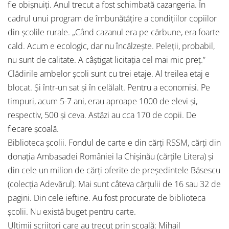
fie obișnuiți. Anul trecut a fost schimbată cazangeria. În
cadrul unui program de îmbunătățire a condițiilor copiilor
din școlile rurale. „Când cazanul era pe cărbune, era foarte
cald. Acum e ecologic, dar nu încălzește. Peleții, probabil,
nu sunt de calitate. A câștigat licitația cel mai mic preț.”
Clădirile ambelor școli sunt cu trei etaje. Al treilea etaj e
blocat. Și într-un sat și în celălalt. Pentru a economisi. Pe
timpuri, acum 5-7 ani, erau aproape 1000 de elevi și,
respectiv, 500 și ceva. Astăzi au cca 170 de copii. De
fiecare școală.
Biblioteca școlii. Fondul de carte e din cărți RSSM, cărți din
donația Ambasadei României la Chișinău (cărțile Litera) și
din cele un milion de cărți oferite de președintele Băsescu
(colecția Adevărul). Mai sunt câteva cărțulii de 16 sau 32 de
pagini. Din cele ieftine. Au fost procurate de biblioteca
școlii. Nu există buget pentru carte.
Ultimii scriitori care au trecut prin școală: Mihail