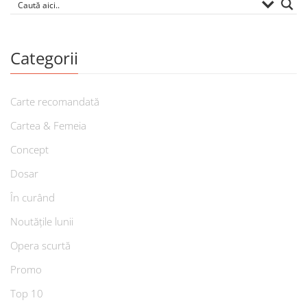
Categorii
Carte recomandată
Cartea & Femeia
Concept
Dosar
În curând
Noutățile lunii
Opera scurtă
Promo
Top 10