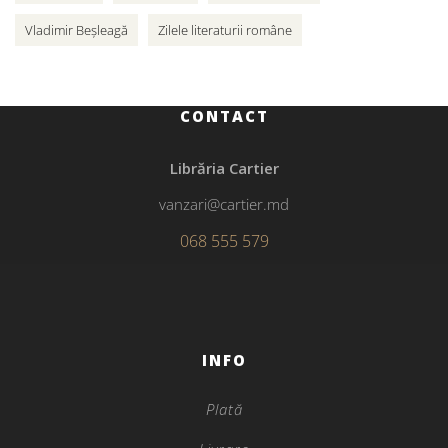
Vladimir Beșleagă
Zilele literaturii române
CONTACT
Librăria Cartier
vanzari@cartier.md
068 555 579
INFO
Plată