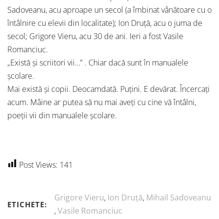
Sadoveanu, acu aproape un secol (a îmbinat vânătoare cu o
întâlnire cu elevii din localitate); Ion Druță, acu o juma de
secol; Grigore Vieru, acu 30 de ani. Ieri a fost Vasile
Romanciuc.
„Există și scriitori vii…” . Chiar dacă sunt în manualele
școlare.
Mai există și copii. Deocamdată. Puțini. E devărat. Încercați
acum. Mâine ar putea să nu mai aveți cu cine vă întâlni,
poeții vii din manualele școlare.
Post Views:
141
Grigore Vieru
,
Ion Druță
,
Mihail Sadoveanu
ETICHETE:
,
Vasile Romanciuc