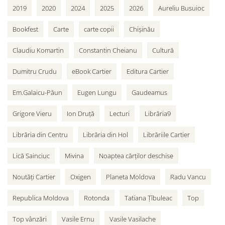
2019
2020
2024
2025
2026
Aureliu Busuioc
Bookfest
Carte
carte copii
Chișinău
Claudiu Komartin
Constantin Cheianu
Cultură
Dumitru Crudu
eBook Cartier
Editura Cartier
Em.Galaicu-Păun
Eugen Lungu
Gaudeamus
Grigore Vieru
Ion Druță
Lecturi
Librăria9
Librăria din Centru
Librăria din Hol
Librăriile Cartier
Lică Sainciuc
Mivina
Noaptea cărților deschise
Noutăți Cartier
Oxigen
Planeta Moldova
Radu Vancu
Republica Moldova
Rotonda
Tatiana Țîbuleac
Top
Top vânzări
Vasile Ernu
Vasile Vasilache