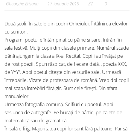
Gheorghe Erizanu
17 ianuarie 2019
ZZ
0
Două școli. În satele din codrii Orheiului. Întâlnirea elevilor
cu scriitori.
Program: poetul e întâmpinat cu pâine și sare. Intrăm în
sala festivă. Mulți copii din clasele primare. Numărul scade
până ajungem la clasa a IX-a. Recital. Copiii au învățat pe
de rost poezii. Spun răspicat, de fiecare dată, „poezia XXX,
de YYY”. Apoi poetul citește din versurile sale. Urmează
întrebările. Vizate de profesoara de română. Vreo doi copii
mai scapă întrebări fără gir. Sunt cele firești. Din afara
manualelor.
Urmează fotografia comună. Selfiuri cu poetul. Apoi
sesiunea de autografe. Pe bucăți de hârtie, pe caiete de
matematică sau de gramatică.
În sală e frig. Majoritatea copiilor sunt fără paltoane. Par să