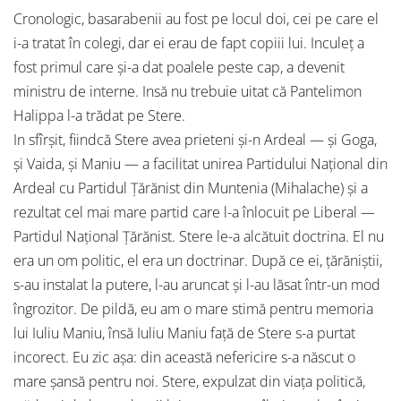
Cronologic, basarabenii au fost pe locul doi, cei pe care el
i-a tratat în colegi, dar ei erau de fapt copiii lui. Inculeţ a
fost primul care şi-a dat poalele peste cap, a devenit
ministru de interne. Insă nu trebuie uitat că Pantelimon
Halippa l-a trădat pe Stere.
In sfîrşit, fiindcă Stere avea prieteni şi-n Ardeal — şi Goga,
şi Vaida, şi Maniu — a facilitat unirea Partidului Naţional din
Ardeal cu Partidul Ţărănist din Muntenia (Mihalache) şi a
rezultat cel mai mare partid care l-a înlocuit pe Liberal —
Partidul Naţional Ţărănist. Stere le-a alcătuit doctrina. El nu
era un om politic, el era un doctrinar. După ce ei, ţărăniştii,
s-au instalat la putere, l-au aruncat şi l-au lăsat într-un mod
îngrozitor. De pildă, eu am o mare stimă pentru memoria
lui Iuliu Maniu, însă Iuliu Maniu faţă de Stere s-a purtat
incorect. Eu zic aşa: din această nefericire s-a născut o
mare şansă pentru noi. Stere, expulzat din viaţa politică,