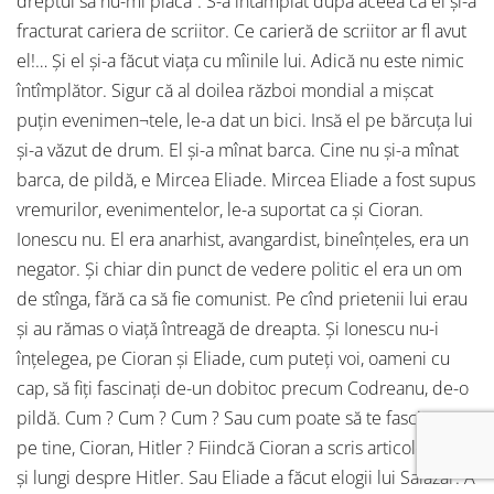
dreptul să nu-mi placă”. S-a întâmplat după aceea că el şi-a
fracturat cariera de scriitor. Ce carieră de scriitor ar fl avut
el!… Şi el şi-a făcut viaţa cu mîinile lui. Adică nu este nimic
întîmplător. Sigur că al doilea război mondial a mişcat
puţin evenimen¬tele, le-a dat un bici. Insă el pe bărcuţa lui
şi-a văzut de drum. El şi-a mînat barca. Cine nu şi-a mînat
barca, de pildă, e Mircea Eliade. Mircea Eliade a fost supus
vremurilor, evenimentelor, le-a suportat ca şi Cioran.
Ionescu nu. El era anarhist, avangardist, bineînţeles, era un
negator. Şi chiar din punct de vedere politic el era un om
de stînga, fără ca să fie comunist. Pe cînd prietenii lui erau
şi au rămas o viaţă întreagă de dreapta. Şi Ionescu nu-i
înţelegea, pe Cioran şi Eliade, cum puteţi voi, oameni cu
cap, să fiţi fascinaţi de-un dobitoc precum Codreanu, de-o
pildă. Cum ? Cum ? Cum ? Sau cum poate să te fascineze
pe tine, Cioran, Hitler ? Fiindcă Cioran a scris articole multe
şi lungi despre Hitler. Sau Eliade a făcut elogii lui Salazar. A