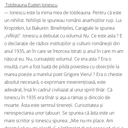
Totdeauna Eugen Ionescu
—
Ionescu este la inima mea de totdeauna. Pentru că este
un nihilist. Nihilişti le spuneau românii anarhiştilor ruşi. Lui
Kropotkin, lui Bakunin. Bineînţeles, Caragiale le spunea
„nifilişti”. Ionescu a debutat cu volumul
Nu
. Ce este asta ? E
o declaraţie de război instituţiilor şi culturii româneşti din
anul 1935, an în care se întorcea Istrati şi anul în care m-am
născut eu. Nu, cunoaşteţi volumul. Ce era asta ? Era o
insultă, cum a fost luată de pildă povestea cu obiecţiile la
marea poezie a marelui poet Grigore Vieru! ? Era o chestie
absolut necesară, o exprimare ireverenţioasă, este
adevărat, însă în cadrul civiliazat al unui spirit tînăr. Că
Ionescu în 1935 era tînăr şi aşa a rămas şi dincolo de
moarte. Ăsta este semnul tinereţii. Curiozitatea şi
nerespectarea unor tabuuri. Se spunea că ăsta este un
mare scriitor şi Ionescu spunea: „Mie nu-mi place. Am