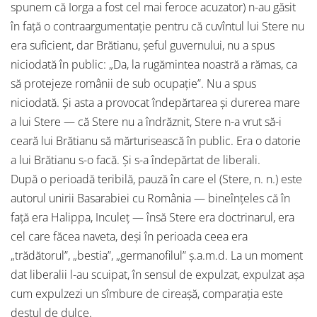
spunem că Iorga a fost cel mai feroce acuzator) n-au găsit
în faţă o contraargumentaţie pentru că cuvîntul lui Stere nu
era suficient, dar Brătianu, şeful guvernului, nu a spus
niciodată în public: „Da, la rugămintea noastră a rămas, ca
să protejeze românii de sub ocupaţie”. Nu a spus
niciodată. Şi asta a provocat îndepărtarea şi durerea mare
a lui Stere — că Stere nu a îndrăznit, Stere n-a vrut să-i
ceară lui Brătianu să mărturisească în public. Era o datorie
a lui Brătianu s-o facă. Şi s-a îndepărtat de liberali.
După o perioadă teribilă, pauză în care el (Stere, n. n.) este
autorul unirii Basarabiei cu România — bineînţeles că în
faţă era Halippa, Inculeţ — însă Stere era doctrinarul, era
cel care făcea naveta, deşi în perioada ceea era
„trădătorul”, „bestia”, „germanofilul” ş.a.m.d. La un moment
dat liberalii l-au scuipat, în sensul de expulzat, expulzat aşa
cum expulzezi un sîmbure de cireaşă, comparaţia este
destul de dulce.