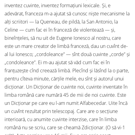
inventez cuvinte, inventez formaţiuni lexicale. Şi, e
adevărat, franceza m-a ajutat să cunosc nişte mecanisme la
alţi scriitori — la Queneau, de pildă, la San Antonio, la
Celine — cum fac ei în franceză de violentează — şi,
bineînţeles, să nu uit de Eugene Ionesco al nostru, care
este un mare creator de limbă franceză, dau un cuvînt de-
al lui Ionesco; „cordoleance” — sînt două cuvinte „corde” şi
„condoleance”. Ei m-au ajutat să văd cum fac ei în
franţuzeşte cînd creează limbă. Plecînd şi lăsînd la o parte,
pentru cîteva minute, cărţile mele, eu sînt şi autorul unui
dicţionar. Un Dicţionar de cuvinte noi, cuvinte inventate în
limba română care numără 45 de mii de noi cuvinte. Este
un Dicţionar pe care eu l-am numit Alfabecedar. Uite încă
un cuvînt rezultat prin telescopaj. Care are o secţiune
interioară, cu anumite cuvinte interzise, care în limba
română nu se scriu, care se cheamă Zdicţionar. (O să vi-1