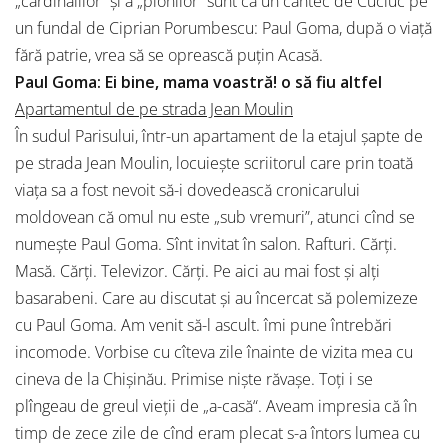
„cardinalilor” și a „pionilor” sunt ca un cântec de Cuciuc pe
un fundal de Ciprian Porumbescu: Paul Goma, după o viață
fără patrie, vrea să se oprească puțin Acasă.
Paul Goma: Ei bine, mama voastră! o să fiu altfel
Apartamentul de pe strada Jean Moulin
În sudul Parisului, într-un apartament de la etajul şapte de
pe strada Jean Moulin, locuieşte scriitorul care prin toată
viaţa sa a fost nevoit să-i dovedească cronicarului
moldovean că omul nu este „sub vremuri”, atunci cînd se
numeşte Paul Goma. Sînt invitat în salon. Rafturi. Cărţi.
Masă. Cărţi. Televizor. Cărţi. Pe aici au mai fost şi alţi
basarabeni. Care au discutat şi au încercat să polemizeze
cu Paul Goma. Am venit să-l ascult. îmi pune întrebări
incomode. Vorbise cu cîteva zile înainte de vizita mea cu
cineva de la Chişinău. Primise nişte răvaşe. Toţi i se
plîngeau de greul vieţii de „a-casă“. Aveam impresia că în
timp de zece zile de cînd eram plecat s-a întors lumea cu