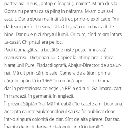
partea aia în sus, „potop e înapoi şi-nainte“. M-am dus la
Goma nu pentru ca să plîng în năframă. M-am dus să-l
ascult. Dar trebuia mai întîi să trec printr-o explicaţie. îmi
dădeam perfect seama că la Chişinău nu-i chiar atît de
bine. Dar nu e nici shrşitul lumii. Oricum, cînd m-am întors
„a-casă“, Chişinăul era pe loc.
Paul Goma gătea la bucătărie nişte peşte. îmi arată
manuscrisul Dicţionarului. Copiez la întîmplare: Critica
Naraţiunii Pure, Pizdactilografă, Abajur-Director de abajur-
nai. Mă uit prin cărţile sale. Camera de alături, prima
cărţulie apărută în 1968 în română, apoi — tot Goma —
dar în prestigioasa colecţie „NRF“ a editurii Gallimard, cărţi
în franceză, în germană, în engleză.
Îi prezint Săptămîna. Mă întreabă cîte casete am. Doar una.
Acceptă ca interviul/monologul său să fie publicat doar
într-o singură coloniţă de ziar. Sînt de altă părere. Dar tac.
Înainte de includerea dictafonului intră în temă: îi