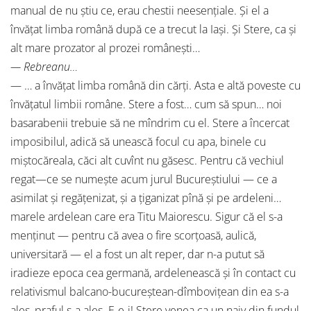
manual de nu ştiu ce, erau chestii neesenţiale. Şi el a
învăţat limba română după ce a trecut la Iaşi. Şi Stere, ca şi
alt mare prozator al prozei româneşti…
— Rebreanu…
— … a învăţat limba română din cărţi. Asta e altă poveste cu
învăţatul limbii române. Stere a fost… cum să spun… noi
basarabenii trebuie să ne mîndrim cu el. Stere a încercat
imposibilul, adică să unească focul cu apa, binele cu
miştocăreala, căci alt cuvînt nu găsesc. Pentru că vechiul
regat—ce se numeşte acum jurul Bucureştiului — ce a
asimilat şi regăţenizat, şi a ţiganizat pînă şi pe ardeleni…
marele ardelean care era Titu Maiorescu. Sigur că el s-a
menţinut — pentru că avea o fire scorţoasă, aulică,
universitară — el a fost un alt reper, dar n-a putut să
iradieze epoca cea germană, ardelenească şi în contact cu
relativismul balcano-bucureştean-dîmboviţean din ea s-a
ales, praful s-a ales. E-e-i! Stere venea ca un naiv din fundul