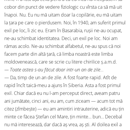
cobor din punct de vedere fiziologic cu vîrsta ca să mă uit
înapoi. Nu. Eu nu mă uitam doar la copilărie, eu mă uitam
la ţara pe care o pierdusem. Noi, în 1940, am suferit primul
exil pe loc, îi zic eu. Eram în Basarabia, ruşii ne-au ocupat,
ne-au schimbat identitatea. Deci, un exil pe loc. Noi am
rămas acolo. Ne-au schimbat alfabetul, ne-au spus că noi
facem parte din altă ţară, că limba noastră este limba
moldovenească, care se scrie cu litere chirilice ş.a.m.d.
— Toate astea s-au făcut doar intr-un an de zile…
— Da, timp de un an de zile. A fost foarte rapid. Atît de
rapid încît taică-meu a ajuns în Siberia. Asta a fost primul
exil. Chiar dacă eu nu l-am perceput direct, aveam patru
ani jumătate, cinci ani, eu am, cum ziceam — acum tot mă
citez (zîmbeşte) — eu am amintiri intrauterine, adică eu ţin
minte ce făcea Ştefan cel Mare, ţin minte… bun… Decebal
nu mă interesează, dar dacă aş vrea, aş şti. Al doilea exil a