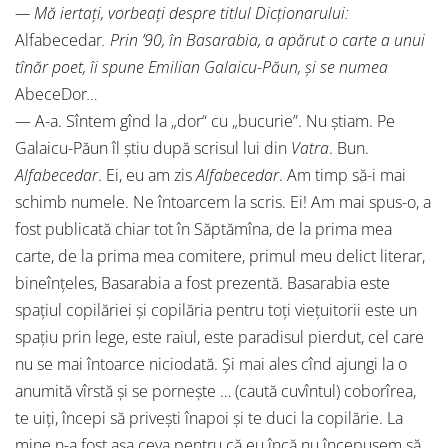
— Mă iertaţi, vorbeaţi despre titlul Dicţionarului:
Alfabecedar
. Prin ’90, în Basarabia, a apărut o carte a unui
tînăr poet, îi spune Emilian Galaicu-Păun, şi se numea
AbeceDor
…
— A-a. Sîntem gînd la „dor“ cu „bucurie”. Nu ştiam. Pe
Galaicu-Păun îl ştiu după scrisul lui din
Vatra
. Bun.
Alfabecedar
. Ei, eu am zis
Alfabecedar
. Am timp să-i mai
schimb numele. Ne întoarcem la scris. Ei! Am mai spus-o, a
fost publicată chiar tot în Săptămîna, de la prima mea
carte, de la prima mea comitere, primul meu delict literar,
bineînţeles, Basarabia a fost prezentă. Basarabia este
spaţiul copilăriei şi copilăria pentru toţi vieţuitorii este un
spaţiu prin lege, este raiul, este paradisul pierdut, cel care
nu se mai întoarce niciodată. Şi mai ales cînd ajungi la o
anumită vîrstă şi se porneşte … (caută cuvîntul) coborîrea,
te uiţi, începi să priveşti înapoi şi te duci la copilărie. La
mine n-a fost aşa ceva pentru că eu încă nu începusem să