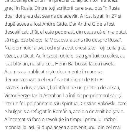
ca „tovarăş de drum” împreună cu alţi scriitori francezi,
greci în Rusia. Dintre toţi scriitorii care s-au dus în Rusia
doar doi şi-au dat seama de adevăr. A fost Istrati în ’27 şi
după aceea a fost Andre Gide. Dar Andre Gide a fost
descalificat: „Păi, el este pederast, din cauza că el n-a putut
să reguleze băieţei la Moscova, a scris rău despre Rusia”.
Nu, domnule! a avut ochi şi a avut onestitate. Toţi ceilalţi au
văzut, au tăcut. Au încasat rublele, s-au ghiftuit cu cafea, au
luat blănuri, nu-ştiu-ce… Henri Barbusse făcea naveta.
Acum s-au publicat nişte documente în care se
demonstrează că el era finanţat direct de K.G.B.
Istrati s-a dus, a văzut, l-a întîlnit pe un prieten de-al său,
Victor Serge. Iar la Astrahan l-a întîlnit pe prietenul său şi,
într-un fel, pe părintele său spiritual, Cristian Rakovski, care
e bulgar, s-a refugiat în România, acolo a devenit bolşevic.
A încercat să facă o revoluţie în timpul primului război
mondial la Iaşi. Şi după aceea a devenit unul din cei mai