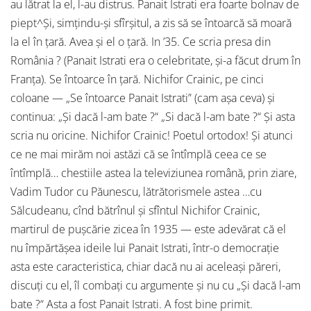
au lătrat la el, l-au distrus. Panait Istrati era foarte bolnav de
piept^Şi, simţindu-şi sfîrşitul, a zis să se întoarcă să moară
la el în ţară. Avea şi el o ţară. In ’35. Ce scria presa din
România ? (Panait Istrati era o celebritate, şi-a făcut drum în
Franţa). Se întoarce în ţară. Nichifor Crainic, pe cinci
coloane — „Se întoarce Panait Istrati” (cam aşa ceva) şi
continua: „Şi dacă l-am bate ?“ „Si dacă l-am bate ?“ Şi asta
scria nu oricine. Nichifor Crainic! Poetul ortodox! Şi atunci
ce ne mai mirăm noi astăzi că se întîmplă ceea ce se
întîmplă… chestiile astea la televiziunea română, prin ziare,
Vadim Tudor cu Păunescu, lătrătorismele astea …cu
Sălcudeanu, cînd bătrînul şi sfîntul Nichifor Crainic,
martirul de puşcărie zicea în 1935 — este adevărat că el
nu împărtăşea ideile lui Panait Istrati, într-o democraţie
asta este caracteristica, chiar dacă nu ai aceleaşi păreri,
discuţi cu el, îl combaţi cu argumente şi nu cu „Şi dacă l-am
bate ?“ Asta a fost Panait Istrati. A fost bine primit.