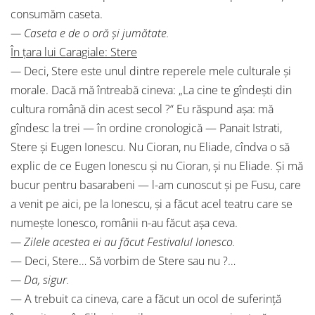
consumăm caseta.
— Caseta e de o oră şi jumătate.
În ţara lui Caragiale: Stere
—
Deci, Stere este unul dintre reperele mele culturale şi
morale. Dacă mă întreabă cineva: „La cine te gîndeşti din
cultura română din acest secol ?“ Eu răspund aşa: mă
gîndesc la trei — în ordine cronologică — Panait Istrati,
Stere şi Eugen Ionescu. Nu Cioran, nu Eliade, cîndva o să
explic de ce Eugen Ionescu şi nu Cioran, şi nu Eliade. Şi mă
bucur pentru basarabeni — l-am cunoscut şi pe Fusu, care
a venit pe aici, pe la Ionescu, şi a făcut acel teatru care se
numeşte Ionesco, românii n-au făcut aşa ceva.
— Zilele acestea ei au făcut Festivalul Ionesco.
— Deci, Stere… Să vorbim de Stere sau nu ?…
— Da, sigur.
— A trebuit ca cineva, care a făcut un ocol de suferinţă