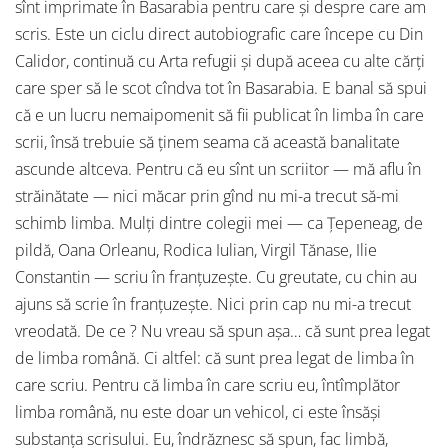
sînt imprimate în Basarabia pentru care şi despre care am
scris. Este un ciclu direct autobiografic care începe cu Din
Calidor, continuă cu Arta refugii şi după aceea cu alte cărţi
care sper să le scot cîndva tot în Basarabia. E banal să spui
că e un lucru nemaipomenit să fii publicat în limba în care
scrii, însă trebuie să ţinem seama că această banalitate
ascunde altceva. Pentru că eu sînt un scriitor — mă aflu în
străinătate — nici măcar prin gînd nu mi-a trecut să-mi
schimb limba. Mulţi dintre colegii mei — ca Ţepeneag, de
pildă, Oana Orleanu, Rodica Iulian, Virgil Tănase, Ilie
Constantin — scriu în franţuzeşte. Cu greutate, cu chin au
ajuns să scrie în franţuzeşte. Nici prin cap nu mi-a trecut
vreodată. De ce ? Nu vreau să spun aşa… că sunt prea legat
de limba română. Ci altfel: că sunt prea legat de limba în
care scriu. Pentru că limba în care scriu eu, întîmplător
limba română, nu este doar un vehicol, ci este însăşi
substanţa scrisului. Eu, îndrăznesc să spun, fac limbă,