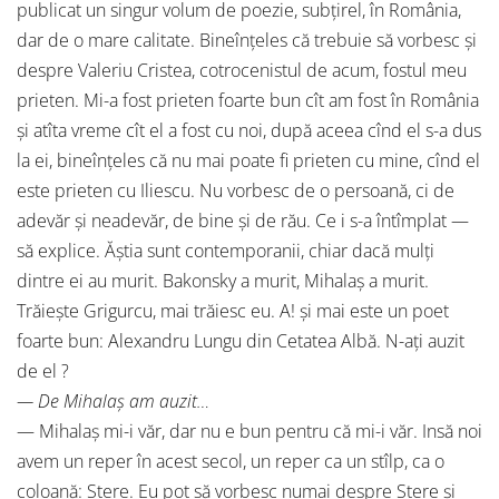
publicat un singur volum de poezie, subţirel, în România,
dar de o mare calitate. Bineînţeles că trebuie să vorbesc şi
despre Valeriu Cristea, cotrocenistul de acum, fostul meu
prieten. Mi-a fost prieten foarte bun cît am fost în România
şi atîta vreme cît el a fost cu noi, după aceea cînd el s-a dus
la ei, bineînţeles că nu mai poate fi prieten cu mine, cînd el
este prieten cu Iliescu. Nu vorbesc de o persoană, ci de
adevăr şi neadevăr, de bine şi de rău. Ce i s-a întîmplat —
să explice. Ăştia sunt contemporanii, chiar dacă mulţi
dintre ei au murit. Bakonsky a murit, Mihalaş a murit.
Trăieşte Grigurcu, mai trăiesc eu. A! şi mai este un poet
foarte bun: Alexandru Lungu din Cetatea Albă. N-aţi auzit
de el ?
— De Mihalaş am auzit…
— Mihalaş mi-i văr, dar nu e bun pentru că mi-i văr. Insă noi
avem un reper în acest secol, un reper ca un stîlp, ca o
coloană: Stere. Eu pot să vorbesc numai despre Stere şi