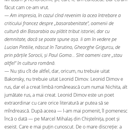
făcut cam ce-am vrut.
— Am impresia, în cazul cînd revenim la acea întrebare a
criticului francez despre „basarabenitate”, oamenii de
cultură din Basarabia au plătit tribut istoriei, dar cu
demnitate, dacă se poate spune aşa. Ii am în vedere pe
Lucian Pintilie, născut în Tarutino, Gheorghe Grigurcu, de
prin părţile Sorocii, şi Paul Goma… Sînt oameni care „stau
altfel“ în cultura română.
— Nu ştiu cît de altfel, dar, oricum, nu trebuie uitat
Bakonsky, nu trebuie uitat Leonid Dimov. Leonid Dimov e
rus, dar el a creat limbă românească cum numai Nichita, alt
jumătate rus, a mai creat. Leonid Dimov este un poet
extraordinar cu care orice literatură ar putea să se
mîndrească. După aceea — l-am mai pomenit, îl pomenesc
încă o dată — pe Marcel Mihalaş din Chiştelniţa, poet şi
eseist. Care e mai puţin cunoscut. De o mare discreţie: a