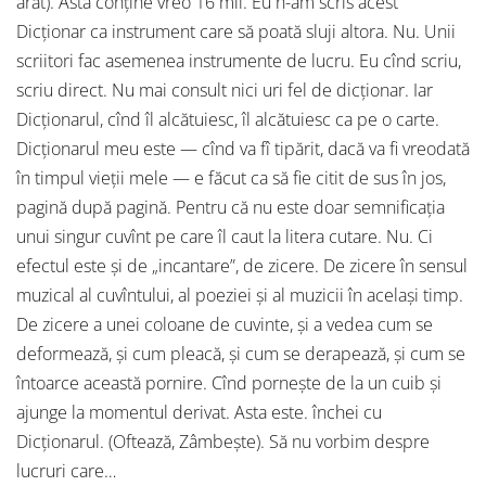
arăt). Asta conţine vreo 16 mii. Eu n-am scris acest
Dicţionar ca instrument care să poată sluji altora. Nu. Unii
scriitori fac asemenea instrumente de lucru. Eu cînd scriu,
scriu direct. Nu mai consult nici uri fel de dicţionar. Iar
Dicţionarul, cînd îl alcătuiesc, îl alcătuiesc ca pe o carte.
Dicţionarul meu este — cînd va fî tipărit, dacă va fi vreodată
în timpul vieţii mele — e făcut ca să fie citit de sus în jos,
pagină după pagină. Pentru că nu este doar semnificaţia
unui singur cuvînt pe care îl caut la litera cutare. Nu. Ci
efectul este şi de „incantare”, de zicere. De zicere în sensul
muzical al cuvîntului, al poeziei şi al muzicii în acelaşi timp.
De zicere a unei coloane de cuvinte, şi a vedea cum se
deformează, şi cum pleacă, şi cum se derapează, şi cum se
întoarce această pornire. Cînd porneşte de la un cuib şi
ajunge la momentul derivat. Asta este. închei cu
Dicţionarul. (Oftează, Zâmbeşte). Să nu vorbim despre
lucruri care…