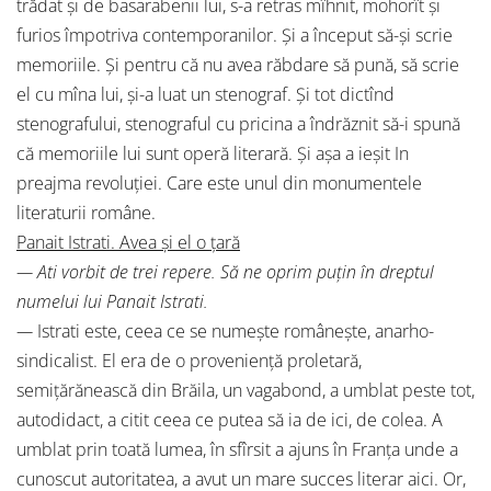
trădat şi de basarabenii lui, s-a retras mîhnit, mohorît şi
furios împotriva contemporanilor. Şi a început să-şi scrie
memoriile. Şi pentru că nu avea răbdare să pună, să scrie
el cu mîna lui, şi-a luat un stenograf. Şi tot dictînd
stenografului, stenograful cu pricina a îndrăznit să-i spună
că memoriile lui sunt operă literară. Şi aşa a ieşit In
preajma revoluţiei. Care este unul din monumentele
literaturii române.
Panait Istrati. Avea şi el o ţară
—
Ati vorbit de trei repere. Să ne oprim puţin în dreptul
numelui lui Panait Istrati.
—
Istrati este, ceea ce se numeşte româneşte, anarho-
sindicalist. El era de o provenienţă proletară,
semiţărănească din Brăila, un vagabond, a umblat peste tot,
autodidact, a citit ceea ce putea să ia de ici, de colea. A
umblat prin toată lumea, în sfîrsit a ajuns în Franţa unde a
cunoscut autoritatea, a avut un mare succes literar aici. Or,