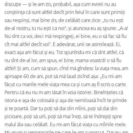
discuţie — şi le-am zis, probabil, aşa cum evreii nu au
conştiinţa că sunt altfel decît prin felul în care sunt primiţi
sau respinşi, mai bine zis, de celălalt care zice: „tu nu eşti
de-al nostru, tu nu eşti ca noi“, şi atuncea eu aş spune: „A-a!
Nu sînt ca voi, deci mă respingeţi, ei bine, eu o să fac să fiu
cît mai altfel decît voi“. E adevărat, unii se asimilează. Ei,
exact aşa am făcut şi eu. Tot spunîndu-mi că sînt altfel, că
nu sînt de-al lor, am spus, ei bine, mama voastră! o să fiu
altfel! Şi am, cum să spun, cînd mă gîndesc la viaţa mea, am
aproape 60 de ani, pot să mă laud zicînd aşa: „Eu mi-am
făcut cu manile mele viaţa mea ca şi cum aş fi scris o carte.
Pentru că eu nu m-am lăsat în voia istoriei. Bineînţeles că
istoria e aşa de colosală şi aşa de nemiloasă încît te prinde
şi te poartă. Dar tu poţi să dai din mîini, poţi să dai din
picioare, poţi să urli, poţi să mai înoţi, să te îndrepţi spre
malul ăla sau celălalt. Eu mi-am făcut viaţa cu mîinile mele.
Mi-asum şi nenorocirile pe care le-am cunoscut. Dar eu am