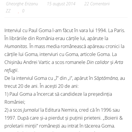
Gheorghe Erizanu
15 august 2014
22 Comentarii
ZZ
0
Interviul cu Paul Goma l-am făcut în vara lui 1994. La Paris.
În librăriile din România erau cărțile lui, apărute la
Humanitas
. În mass media românească apăreau cronici la
cărțile lui Goma, interviuri cu Goma, articole Goma. La
Chișinău Andrei Vartic a scos romanele
Din calidor
și
Arta
refugii
.
De la interviul Goma cu „î” din „i”, apărut în
Săptămâna,
au
trecut 20 de ani. În acești 20 de ani:
1) Paul Goma a încercat să candideze la președinția
României;
2) a scos
Jurnalul
la Editura Nemira, cred că în 1996 sau
1997. După care și-a pierdut și puținii prieteni. „Boierii &
proletarii minții” românești au intrat în tăcerea Goma.