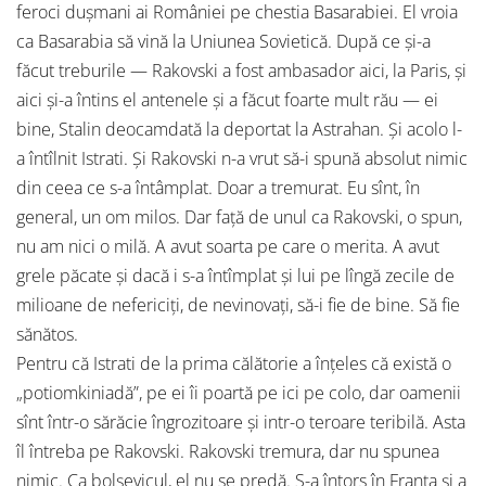
feroci duşmani ai României pe chestia Basarabiei. El vroia
ca Basarabia să vină la Uniunea Sovietică. După ce şi-a
făcut treburile — Rakovski a fost ambasador aici, la Paris, şi
aici şi-a întins el antenele şi a făcut foarte mult rău — ei
bine, Stalin deocamdată la deportat la Astrahan. Şi acolo l-
a întîlnit Istrati. Şi Rakovski n-a vrut să-i spună absolut nimic
din ceea ce s-a întâmplat. Doar a tremurat. Eu sînt, în
general, un om milos. Dar faţă de unul ca Rakovski, o spun,
nu am nici o milă. A avut soarta pe care o merita. A avut
grele păcate şi dacă i s-a întîmplat şi lui pe lîngă zecile de
milioane de nefericiţi, de nevinovaţi, să-i fie de bine. Să fie
sănătos.
Pentru că Istrati de la prima călătorie a înţeles că există o
„potiomkiniadă”, pe ei îi poartă pe ici pe colo, dar oamenii
sînt într-o sărăcie îngrozitoare şi intr-o teroare teribilă. Asta
îl întreba pe Rakovski. Rakovski tremura, dar nu spunea
nimic. Ca bolşevicul, el nu se predă. S-a întors în Franţa şi a