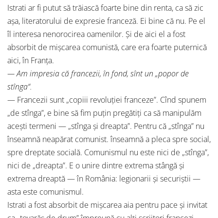
Istrati ar fi putut să trăiască foarte bine din renta, ca să zic
aşa, literatorului de expresie franceză. Ei bine că nu. Pe el
îl interesa nenorocirea oamenilor. Şi de aici el a fost
absorbit de mişcarea comunistă, care era foarte puternică
aici, în Franţa.
— Am impresia că francezii, în fond, sînt un „popor de
stînga“.
— Francezii sunt „copiii revoluţiei franceze”. Cînd spunem
„de stînga”, e bine să fim puţin pregătiţi ca să manipulăm
aceşti termeni — „stînga şi dreapta”. Pentru că „stînga” nu
înseamnă neapărat comunist. înseamnă a pleca spre social,
spre dreptate socială. Comunismul nu este nici de „stînga”,
nici de „dreapta”. E o unire dintre extrema stângă şi
extrema dreaptă — în România: legionarii şi securiştii —
asta este comunismul.
Istrati a fost absorbit de mişcarea aia pentru pace şi invitat