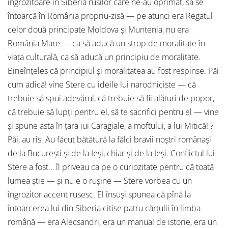
îngrozitoare în Siberia ruşilor care ne-au oprimat, să se
întoarcă în România propriu-zisă — pe atunci era Regatul
celor două principate Moldova şi Muntenia, nu era
România Mare — ca să aducă un strop de moralitate în
viaţa culturală, ca să aducă un principiu de moralitate.
Bineînţeles că principiul şi moralitatea au fost respinse. Păi
cum adică! vine Stere cu ideile lui narodniciste — că
trebuie să spui adevărul, că trebuie să fii alături de popor,
că trebuie să lupţi pentru el, să te sacrifici pentru el — vine
şi spune asta în ţara iui Caragiale, a moftului, a lui Mitică! ?
Păi, au rîs. Au făcut bătătură la fălci bravii noştri românaşi
de la Bucureşti şi de la Ieşi, chiar şi de la Ieşi. Conflictul lui
Stere a fost… îl priveau ca pe o curiozitate pentru că toată
lumea ştie — şi nu e o ruşine — Stere vorbea cu un
îngrozitor accent rusesc. El însuşi spunea că pînă la
întoarcerea lui din Siberia citise patru cărţulii în limba
română — era Alecsandri, era un manual de istorie, era un