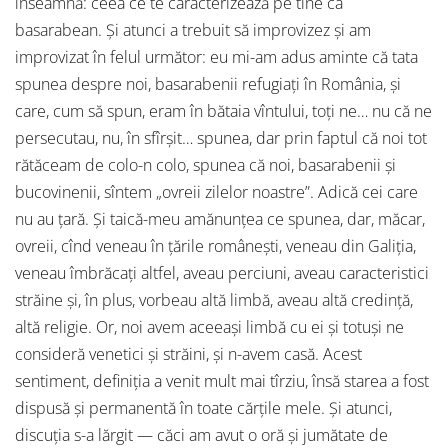
înseamnă: ceea ce te caracterizează pe tine ca
basarabean. Şi atunci a trebuit să improvizez şi am
improvizat în felul următor: eu mi-am adus aminte că tata
spunea despre noi, basarabenii refugiaţi în România, şi
care, cum să spun, eram în bătaia vîntului, toţi ne… nu că ne
persecutau, nu, în sfîrşit… spunea, dar prin faptul că noi tot
rătăceam de colo-n colo, spunea că noi, basarabenii şi
bucovinenii, sîntem „ovreii zilelor noastre”. Adică cei care
nu au ţară. Şi taică-meu amănunţea ce spunea, dar, măcar,
ovreii, cînd veneau în ţările româneşti, veneau din Galiţia,
veneau îmbrăcaţi altfel, aveau perciuni, aveau caracteristici
străine şi, în plus, vorbeau altă limbă, aveau altă credinţă,
altă religie. Or, noi avem aceeaşi limbă cu ei şi totuşi ne
consideră venetici şi străini, şi n-avem casă. Acest
sentiment, definiţia a venit mult mai tîrziu, însă starea a fost
dispusă şi permanentă în toate cărţile mele. Şi atunci,
discuţia s-a lărgit — căci am avut o oră şi jumătate de