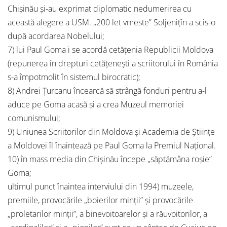
Chișinău și-au exprimat diplomatic nedumerirea cu
această alegere a USM. „200 let vmeste” Soljenițîn a scis-o
după acordarea Nobelului;
7) lui Paul Goma i se acordă cetățenia Republicii Moldova
(repunerea în drepturi cetățenești a scriitorului în România
s-a împotmolit în sistemul birocratic);
8) Andrei Țurcanu încearcă să strângă fonduri pentru a-l
aduce pe Goma acasă și a crea Muzeul memoriei
comunismului;
9) Uniunea Scriitorilor din Moldova și Academia de Științe
a Moldovei îl înaintează pe Paul Goma la Premiul Național.
10) în mass media din Chișinău începe „săptămâna roșie”
Goma;
ultimul punct înaintea interviului din 1994) muzeele,
premiile, provocările „boierilor minții” și provocările
„proletarilor minții”, a binevoitoarelor și a răuvoitorilor, a