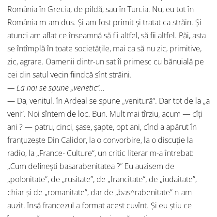
România în Grecia, de pildă, sau în Turcia. Nu, eu tot în
România m-am dus. Şi am fost primit şi tratat ca străin. Şi
atunci am aflat ce înseamnă să fii altfel, să fii altfel. Păi, asta
se întîmplă în toate societăţile, mai ca să nu zic, primitive,
zic, agrare. Oamenii dintr-un sat îi primesc cu bănuială pe
cei din satul vecin fiindcă sînt străini.
— La noi se spune „venetic”…
— Da, venitul. în Ardeal se spune „venitură“. Dar tot de la „a
veni”. Noi sîntem de loc. Bun. Mult mai tîrziu, acum — cîţi
ani ? — patru, cinci, şase, şapte, opt ani, cînd a apărut în
franţuzeşte Din Calidor, la o convorbire, la o discuţie la
radio, la „France- Culture“, un critic literar m-a întrebat:
„Cum defineşti basarabenitatea ?” Eu auzisem de
„polonitate”, de „rusitate”, de „francitate“, de „iudaitate”,
chiar şi de „romanitate”, dar de „bas^rabenitate” n-am
auzit. însă francezul a format acest cuvînt. Şi eu ştiu ce