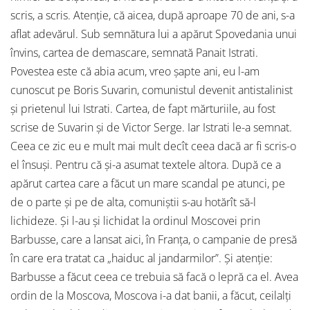
scris, a scris. Atenţie, că aicea, după aproape 70 de ani, s-a
aflat adevărul. Sub semnătura lui a apărut Spovedania unui
învins, cartea de demascare, semnată Panait Istrati.
Povestea este că abia acum, vreo şapte ani, eu l-am
cunoscut pe Boris Suvarin, comunistul devenit antistalinist
şi prietenul lui Istrati. Cartea, de fapt mărturiile, au fost
scrise de Suvarin şi de Victor Serge. Iar Istrati le-a semnat.
Ceea ce zic eu e mult mai mult decît ceea dacă ar fi scris-o
el însuşi. Pentru că şi-a asumat textele altora. După ce a
apărut cartea care a făcut un mare scandal pe atunci, pe
de o parte şi pe de alta, comuniştii s-au hotărît să-l
lichideze. Şi l-au şi lichidat la ordinul Moscovei prin
Barbusse, care a lansat aici, în Franţa, o campanie de presă
în care era tratat ca „haiduc al jandarmilor”. Şi atenţie:
Barbusse a făcut ceea ce trebuia să facă o lepră ca el. Avea
ordin de la Moscova, Moscova i-a dat banii, a făcut, ceilalţi