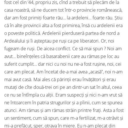
fost cel din ’44, propriu zis, cînd a trebuit să plecăm de la
casa noastră, să ne ducem tot într-o provincie românească,
dar am fost primiţi foarte rău… la ardeleni… foarte rău. Ştiu
că în alte provincii alta a fost primirea, însă cu ardelenii era
o poveste politică. Ardelenii pierduseră partea de nord a
Ardealului şi îi aşteptau pe ruşi ca pe liberatori. Or, noi
fugeam de ruşi. De aicea conflict. Ce să mai spun ? Noi am
avut… bineînţeles că basarabenii care au rămas pe loc au
suferit cumplit… dar nici cu noi nu ne-a fost ruşine, noi, cei
care am plecat. Am încetat de-a mai avea „acasă”, noi n-am
mai avut casă. Mai ales că părinţii erau învăţători şi erau
mutaţi de cîte două-trei ori pe an dintr-un sat în altul, ceea
ce nu se întîmpla cu alţii. Eram suspecţi şi nici n-am vrut să
ne întoarcem în patria strugurilor şi a pîinii, cum se spunea
atunci. Am rămas şi am rămas străin printre fraţi. Asta a fost
un sentiment, cum să spun, care m-a fertilizat, m-a otrăvit şi
mi-a prefăcut, sper, otrava în miere. Eu n-am plecat din