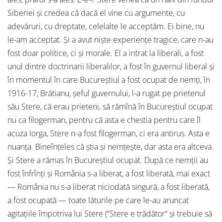
Siberiei şi credea că dacă el vine cu argumente, cu
adevăruri, cu dreptate, celelalte le acceptăm. Ei bine, nu
le-am acceptat. Şi a avut nişte experienţe tragice, care n-au
fost doar politice, ci şi morale. El a intrat la liberali, a fost
unul dintre doctrinarii liberalilor, a fost în guvernul liberal şi
în momentul în care Bucureştiul a fost ocupat de nemţi, în
1916-17, Brătianu, şeful guvernului, l-a rugat pe prietenul
său Stere, că erau prieteni, să rămînă în Bucureştiul ocupat
nu ca filogerman, pentru că asta e chestia pentru care îl
acuza Iorga, Stere n-a fost filogerman, ci era antirus. Asta e
nuanţa. Bineînţeles că ştia şi nemţeşte, dar asta era altceva.
Şi Stere a rămas în Bucureştiul ocupat. După ce nemţii au
fost înfrînţi şi România s-a liberat, a fost liberată, mai exact
— România nu s-a liberat niciodată singură, a fost liberată,
a fost ocupată — toate lăturile pe care le-au aruncat
agitaţiile împotriva lui Stere (“Stere e trădător“ şi trebuie să