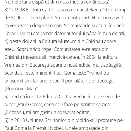
Numele lui a dispărut din mass media românească:
3) în 1998 Editura Cartier a scos romanul
Altina
într-un tiraj
de 5000 de exemplare. Am nimerit prost. Nimeni n-a vrut
să vorbească despre roman. Se mai vinde și acum în unele
librării. Iar eu am rămas dator autorului până în ziua de azi;
4) peste doi ani la Editura Museum din Chișinău apare
eseul
Săptămâna roșie
. Comunitatea evreiască din
Chișinău încearcă să interzică cartea. În 2004 la editura
Vremea din București apare o nouă ediție, mult adăugită.
Scandalul este iminent. Paul Goma este învinuit de
antisemitism. Iar unele voci îl pun alături de ideologul
„României Mari”.
5) cred că în 2012 Editura Curtea Veche începe seria de
autor „Paul Goma”, ceea ce-l face pe scriitor să zică:
„Erizeanu, mi-am găsit un adevărat editor”;
6) în 2013 Uniunea Scriitorilor din Moldova îl propune pe
Paul Goma la Premiul Nobel. Unele ambasade din