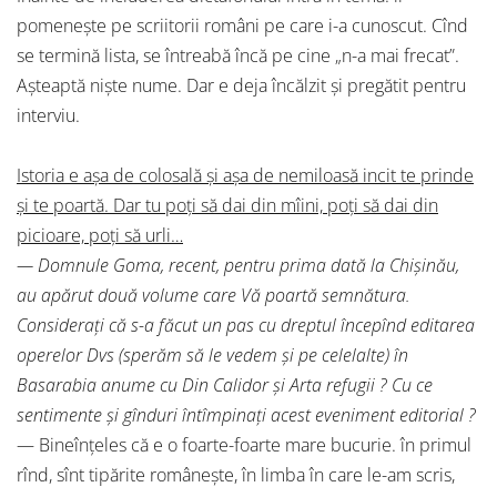
pomeneşte pe scriitorii români pe care i-a cunoscut. Cînd
se termină lista, se întreabă încă pe cine „n-a mai frecat”.
Aşteaptă nişte nume. Dar e deja încălzit şi pregătit pentru
interviu.
Istoria e aşa de colosală şi aşa de nemiloasă incit te prinde
şi te poartă. Dar tu poţi să dai din mîini, poţi să dai din
picioare, poţi să urli…
— Domnule Goma, recent, pentru prima dată la Chişinău,
au apărut două volume care Vă poartă semnătura.
Consideraţi că s-a făcut un pas cu dreptul începînd editarea
operelor Dvs (sperăm să le vedem şi pe celelalte) în
Basarabia anume cu Din Calidor şi Arta refugii ? Cu ce
sentimente şi gînduri întîmpinaţi acest eveniment editorial ?
— Bineînţeles că e o foarte-foarte mare bucurie. în primul
rînd, sînt tipărite româneşte, în limba în care le-am scris,