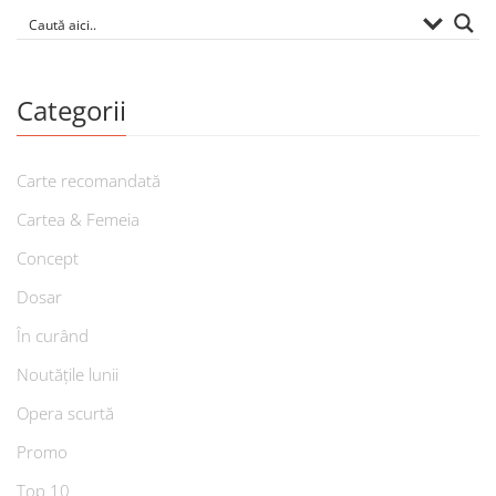
Categorii
Carte recomandată
Cartea & Femeia
Concept
Dosar
În curând
Noutățile lunii
Opera scurtă
Promo
Top 10