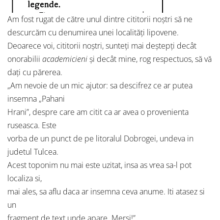
Am fost rugat de către unul dintre cititorii noștri să ne
descurcăm cu denumirea unei localități lipovene.
Deoarece voi, cititorii noștri, sunteți mai deștepți decât
onorabilii
academicieni
și decât mine, rog respectuos, să vă
dați cu părerea.
„Am nevoie de un mic ajutor: sa descifrez ce ar putea
insemna „Pahani
Hrani”, despre care am citit ca ar avea o provenienta
ruseasca. Este
vorba de un punct de pe litoralul Dobrogei, undeva in
judetul Tulcea.
Acest toponim nu mai este uzitat, insa as vrea sa-l pot
localiza si,
mai ales, sa aflu daca ar insemna ceva anume. Iti atasez si
un
fragment de text unde apare. Mersi!”