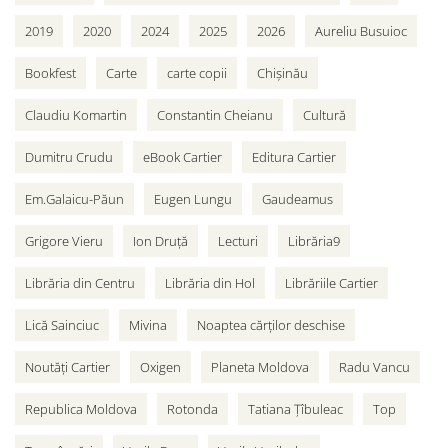
2019
2020
2024
2025
2026
Aureliu Busuioc
Bookfest
Carte
carte copii
Chișinău
Claudiu Komartin
Constantin Cheianu
Cultură
Dumitru Crudu
eBook Cartier
Editura Cartier
Em.Galaicu-Păun
Eugen Lungu
Gaudeamus
Grigore Vieru
Ion Druță
Lecturi
Librăria9
Librăria din Centru
Librăria din Hol
Librăriile Cartier
Lică Sainciuc
Mivina
Noaptea cărților deschise
Noutăți Cartier
Oxigen
Planeta Moldova
Radu Vancu
Republica Moldova
Rotonda
Tatiana Țîbuleac
Top