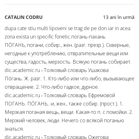
CATALIN CODRU
13 ani în urmă
dupa cate stiu multi lipoveni se trag de pe don.iar in acea
zona exista un specific fonetic.погань-пахань
ПО́ГАНЬ, погани, собир., жен. (разг. презр.). Скверные,
негодные к употреблению, отвратительные вещи или
существа, гадость, мерзость. Всякую погань собирает.
dic.academic.ru › Толковый словарь Ушакова
По́гань. Ж. разг. 1. Кто-либо или что-либо, вызывающее
отвращение. 2. Что-либо гадкое, дурное.
dic.academic.ru › Толковый словарь Ефремовой
ПОГАНЬ. ПО́ГАНЬ, -и, жен., также собир. (прост.). 1.
Мерзкая поганая вещь, вещи. Какая-то п. с помойки. 2.
Мерзкий человек, люди. Нечего со всякой поганью
знаться.
dic.academic.ru › Толковый словарь Ожегова