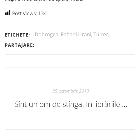
Post Views:
134
Dobrogea
,
Pahani Hrani
,
Tulcea
ETICHETE:
PARTAJARE:
29 octombrie 2013
Sînt un om de stînga. In librăriile bune