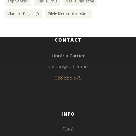
Top vânzări
Vasile Ernu
Vasile Vasilache
Vladimir Beșleagă
Zilele literaturii române
CONTACT
Librăria Cartier
vanzari@cartier.md
068 555 579
INFO
Plată