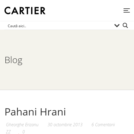
Blog
Pahani Hrani
Gheorghe Erizanu
30 octombrie 2013
6 Comentarii
ZZ
0