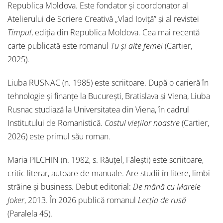
Republica Moldova. Este fondator și coordonator al
Atelierului de Scriere Creativă „Vlad Ioviță” și al revistei
Timpul
, ediția din Republica Moldova. Cea mai recentă
carte publicată este romanul
Tu și alte femei
(Cartier,
2025).
Liuba RUSNAC (n. 1985) este scriitoare. După o carieră în
tehnologie și finanțe la București, Bratislava și Viena, Liuba
Rusnac studiază la Universitatea din Viena, în cadrul
Institutului de Romanistică.
Costul vieților noastre
(Cartier,
2026) este primul său roman.
Maria PILCHIN (n. 1982, s. Răuţel, Făleşti) este scriitoare,
critic literar, autoare de manuale. Are studii în litere, limbi
străine și business. Debut editorial:
De mână cu Marele
Joker
, 2013. În 2026 publică romanul
Lecția de rusă
(Paralela 45).