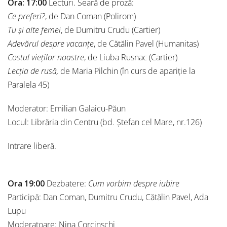
Ora: 17:00
Lecturi. Seară de proză:
Ce preferi?
, de Dan Coman (Polirom)
Tu și alte femei
, de Dumitru Crudu (Cartier)
Adevărul despre vacanțe
, de Cătălin Pavel (Humanitas)
Costul vieților noastre
, de Liuba Rusnac (Cartier)
Lecția de rusă,
de Maria Pilchin (în curs de apariție la
Paralela 45)
Moderator: Emilian Galaicu-Păun
Locul: Librăria din Centru (bd. Ștefan cel Mare, nr.126)
Intrare liberă.
Ora 19:00
Dezbatere:
Cum vorbim despre iubire
Participă: Dan Coman, Dumitru Crudu, Cătălin Pavel, Ada
Lupu
Moderatoare: Nina Corcinschi