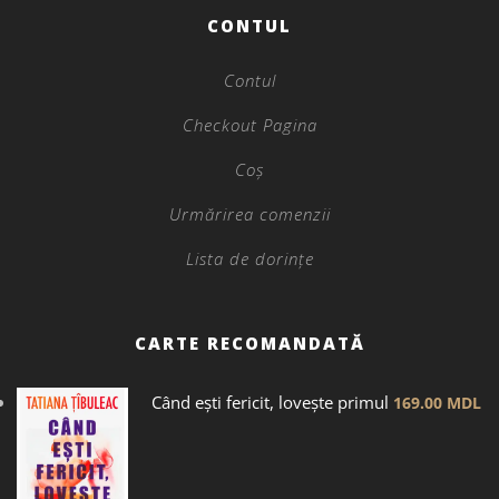
CONTUL
Contul
Checkout Pagina
Coș
Urmărirea comenzii
Lista de dorințe
CARTE RECOMANDATĂ
Când ești fericit, lovește primul
169.00
MDL