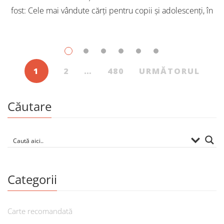
fost: Cele mai vândute cărți pentru copii și adolescenți, în
iulie, în Librăriile Cartier, au fost: Post Views: 151
1
2
…
480
URMĂTORUL
Căutare
Categorii
Carte recomandată