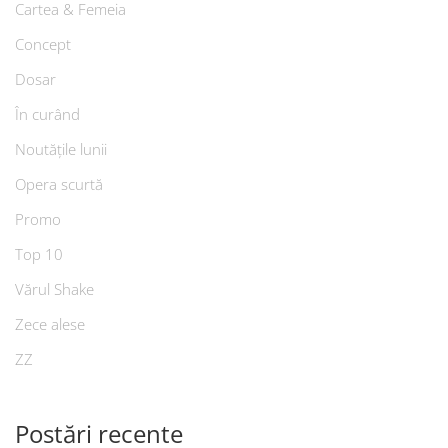
Cartea & Femeia
Concept
Dosar
În curând
Noutățile lunii
Opera scurtă
Promo
Top 10
Vărul Shake
Zece alese
ZZ
Postări recente