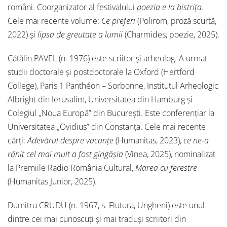
români. Coorganizator al festivalului
poezia e la bistrița
.
Cele mai recente volume:
Ce preferi
(Polirom, proză scurtă,
2022) și
lipsa de greutate a lumii
(Charmides, poezie, 2025).
Cătălin PAVEL (n. 1976) este scriitor și arheolog. A urmat
studii doctorale și postdoctorale la Oxford (Hertford
College), Paris 1 Panthéon – Sorbonne, Institutul Arheologic
Albright din Ierusalim, Universitatea din Hamburg și
Colegiul „Noua Europă” din București. Este conferențiar la
Universitatea „Ovidius” din Constanța. Cele mai recente
cărți:
Adevărul despre vacanțe
(Humanitas, 2023),
ce ne-a
rănit cel mai mult a fost gingășia
(Vinea, 2025), nominalizat
la Premiile Radio România Cultural,
Marea cu ferestre
(Humanitas Junior, 2025).
Dumitru CRUDU (n. 1967, s. Flutura, Ungheni) este unul
dintre cei mai cunoscuți și mai traduși scriitori din