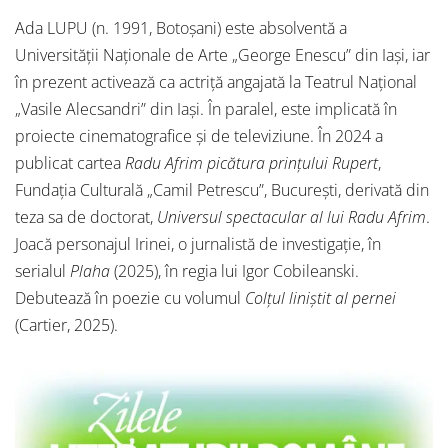
Ada LUPU (n. 1991, Botoșani) este absolventă a
Universității Naționale de Arte „George Enescu” din Iași, iar
în prezent activează ca actriță angajată la Teatrul Național
„Vasile Alecsandri” din Iași. În paralel, este implicată în
proiecte cinematografice și de televiziune. În 2024 a
publicat cartea
Radu Afrim picătura prințului Rupert
,
Fundația Culturală „Camil Petrescu”, București, derivată din
teza sa de doctorat,
Universul spectacular al lui Radu Afrim
.
Joacă personajul Irinei, o jurnalistă de investigație, în
serialul
Plaha
(2025), în regia lui Igor Cobileanski.
Debutează în poezie cu volumul
Colțul liniștit al pernei
(Cartier, 2025).