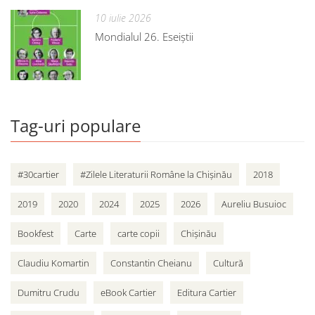
10 iulie 2026
Mondialul 26. Eseiștii
Tag-uri populare
#30cartier
#Zilele Literaturii Române la Chișinău
2018
2019
2020
2024
2025
2026
Aureliu Busuioc
Bookfest
Carte
carte copii
Chișinău
Claudiu Komartin
Constantin Cheianu
Cultură
Dumitru Crudu
eBook Cartier
Editura Cartier