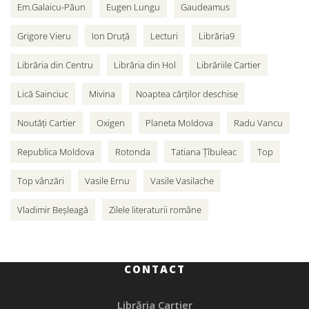
Em.Galaicu-Păun
Eugen Lungu
Gaudeamus
Grigore Vieru
Ion Druță
Lecturi
Librăria9
Librăria din Centru
Librăria din Hol
Librăriile Cartier
Lică Sainciuc
Mivina
Noaptea cărților deschise
Noutăți Cartier
Oxigen
Planeta Moldova
Radu Vancu
Republica Moldova
Rotonda
Tatiana Țîbuleac
Top
Top vânzări
Vasile Ernu
Vasile Vasilache
Vladimir Beșleagă
Zilele literaturii române
CONTACT
Librăria Cartier