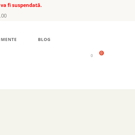
 va fi suspendată.
7.00
IMENTE
BLOG
0
0