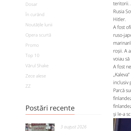
teritorii
Dosar
Rusia Sov
În curând
Hitler.
Noutățile lunii
A fost of
Opera scurtă
ruso-jap
marinari
Promo
roșii. A 
Top 10
voiau să
Vărul Shake
A fost n
„Kaleva”
Zece alese
inclusiv
ZZ
Parcă sun
finlande
Postări recente
finlandez
și le-a s
3 august 2026