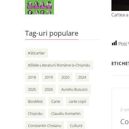
Cartea a
Tag-uri populare
Post 
#30cartier
ETICHE
#Zilele Literaturii Române la Chișinău
2018
2019
2020
2024
2025
2026
Aureliu Busuioc
Bookfest
Carte
carte copii
9 ia
Chișinău
Claudiu Komartin
Cop
Constantin Cheianu
Cultură