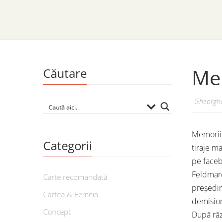
Mem
Căutare
Gheorghe
Memoriil
Categorii
tiraje ma
pe faceb
Feldmare
Carte recomandată
președin
Cartea & Femeia
demision
Concept
După răz