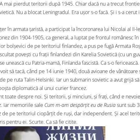
. A mai pierdut teritorii după 1945. Chiar dacă nu a trecut frontie
ietică. Nu a blocat Leningradul. Era ușor s-o facă. Și i s-a cerut 
ițer în armata țaristă, a participat la încoronarea lui Nicolai al II-l
onez din 1904-1905, ca general, a luptat pe frontul românesc în
lor bolșevici de pe teritoriul finlandez, a pus pe fugă Armata Ro
ascultat povești cu frații finlandezi din Karelia Sovietică (cu un 
 se unească cu Patria-mamă, Finlanda fascistă. Ca s-o fericească.
evoit să tacă, când pe 14 iunie 1940, două avioane de vânătoare 
 de pe ruta Talin-Helsinki. Iar un submarin sovietic a avut grijă 
 poșta diplomatică al unui curier francez.
t toate despre noi. Și teritorii, și minciuni, și frați, când e nev
z. Iar memoriile sale
Cum m-am despărțit eu de Rusia
sunt sub 3
 de pe teritoriul ciopârțit de ruși, dar independent. Și acel teri
cris pentru ei. Scurte. Ca să fie citite.