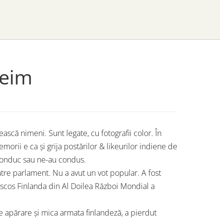
heim
ască nimeni. Sunt legate, cu fotografii color. În
emorii e ca și grija postărilor & likeurilor indiene de
conduc sau ne-au condus.
tre parlament. Nu a avut un vot popular. A fost
 scos Finlanda din Al Doilea Război Mondial a
e apărare și mica armata finlandeză, a pierdut