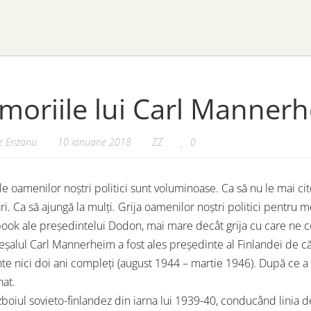
oriile lui Carl Manner
 Erizanu
10 ianuarie 2018
ZZ
0
e oamenilor noștri politici sunt voluminoase. Ca să nu le mai cite
ri. Ca să ajungă la mulți. Grija oamenilor noștri politici pentru m
ook ale președintelui Dodon, mai mare decât grija cu care ne 
șalul Carl Mannerheim a fost ales președinte al Finlandei de că
te nici doi ani compleți (august 1944 – martie 1946). După ce a
at.
boiul sovieto-finlandez din iarna lui 1939-40, conducând linia d