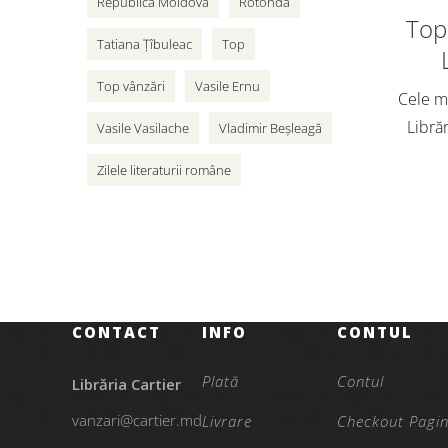
Republica Moldova
Rotonda
Top 
Tatiana Țîbuleac
Top
Top vânzări
Vasile Ernu
Cele ma
Librăr
Vasile Vasilache
Vladimir Beșleagă
vân
Zilele literaturii române
adole
Cart
CONTACT
INFO
CONTUL
Plată
Contul
Librăria Cartier
vanzari@cartier.md
Livrare
Checkout Pagi