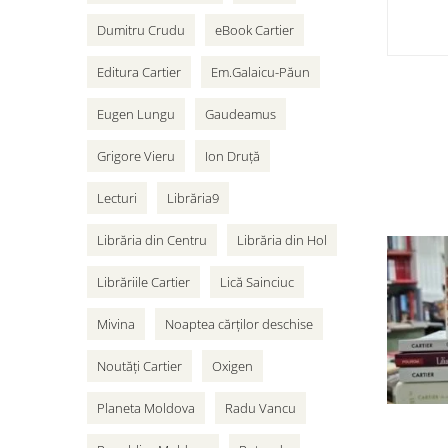
Dumitru Crudu
eBook Cartier
Editura Cartier
Em.Galaicu-Păun
Eugen Lungu
Gaudeamus
Grigore Vieru
Ion Druță
Lecturi
Librăria9
Librăria din Centru
Librăria din Hol
Librăriile Cartier
Lică Sainciuc
Mivina
Noaptea cărților deschise
Noutăți Cartier
Oxigen
Planeta Moldova
Radu Vancu