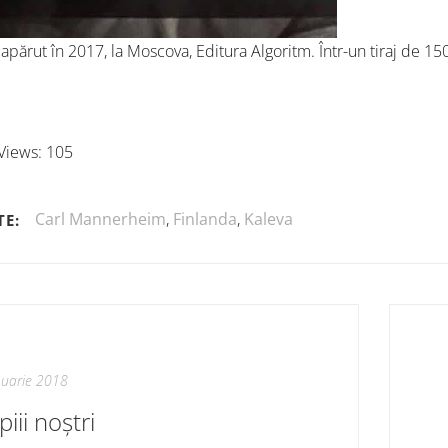
 apărut în 2017, la Moscova, Editura Algoritm. Într-un tiraj de 1
Views:
105
Carl Mannerheim
,
Finlanda
,
Kaleva
TE:
nuarie 2018
iii noștri