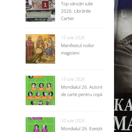
Top vânzări iulie
2026. Librăriile
Cartier
15 iulie 2026
Manifestul noilor
magicieni
13 iulie 2026
Mondialul 26. Autorii
de carte pentru copii
10 iulie 2026
Mondialul 26. Eseiștii