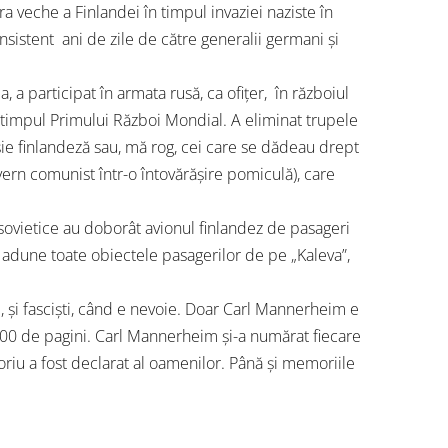
ra veche a Finlandei în timpul invaziei naziste în
insistent ani de zile de către generalii germani și
ea, a participat în armata rusă, ca ofițer, în războiul
 timpul Primului Război Mondial. A eliminat trupele
șie finlandeză sau, mă rog, cei care se dădeau drept
guvern comunist într-o întovărășire pomiculă), care
sovietice au doborât avionul finlandez de pasageri
să adune toate obiectele pasagerilor de pe „Kaleva”,
oie, și fasciști, când e nevoie. Doar Carl Mannerheim e
00 de pagini. Carl Mannerheim și-a numărat fiecare
toriu a fost declarat al oamenilor. Până și memoriile