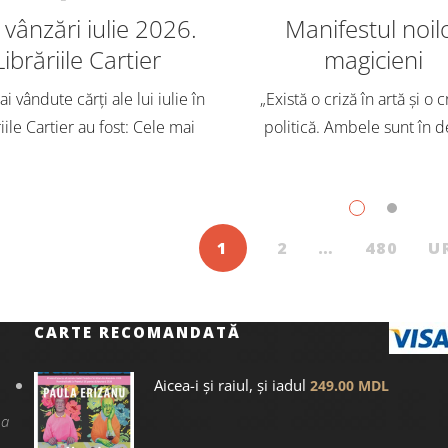
vânzări iulie 2026.
Manifestul noil
Librăriile Cartier
magicieni
i vândute cărți ale lui iulie în
„Există o criză în artă și o c
iile Cartier au fost: Cele mai
politică. Ambele sunt în d
dute cărți pentru copii și
Trebuie să căutăm un impu
scenți, în iulie, în Librăriile
exterior. Acest nou tărâm es
ier, au fost: Post Views: 144
Situația poate fi salvată 
1
2
…
480
U
CARTE RECOMANDATĂ
Aicea-i și raiul, și iadul
249.00
MDL
na