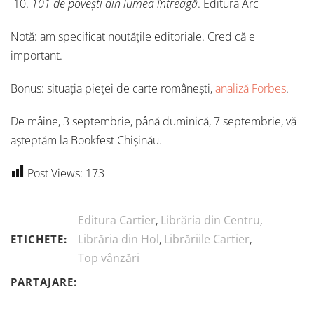
101 de povești din lumea întreagă
. Editura Arc
Notă: am specificat noutățile editoriale. Cred că e
important.
Bonus: situația pieței de carte românești,
analiză Forbes
.
De mâine, 3 septembrie, până duminică, 7 septembrie, vă
așteptăm la Bookfest Chișinău.
Post Views:
173
Editura Cartier
,
Librăria din Centru
,
Librăria din Hol
,
Librăriile Cartier
,
ETICHETE:
Top vânzări
PARTAJARE: