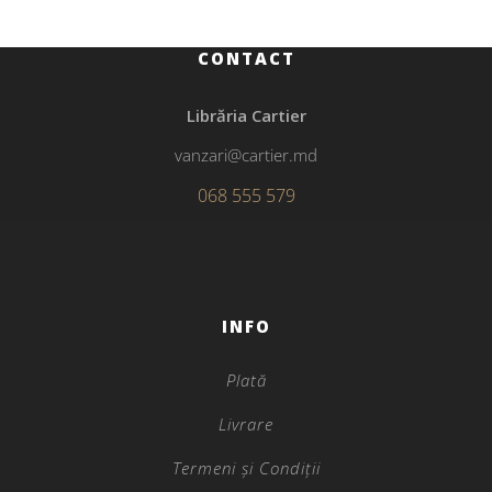
CONTACT
Librăria Cartier
vanzari@cartier.md
068 555 579
INFO
Plată
Livrare
Termeni și Condiții