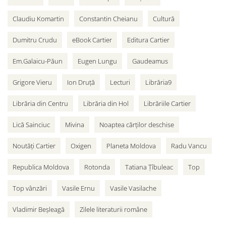
Claudiu Komartin
Constantin Cheianu
Cultură
Dumitru Crudu
eBook Cartier
Editura Cartier
Em.Galaicu-Păun
Eugen Lungu
Gaudeamus
Grigore Vieru
Ion Druță
Lecturi
Librăria9
Librăria din Centru
Librăria din Hol
Librăriile Cartier
Lică Sainciuc
Mivina
Noaptea cărților deschise
Noutăți Cartier
Oxigen
Planeta Moldova
Radu Vancu
Republica Moldova
Rotonda
Tatiana Țîbuleac
Top
Top vânzări
Vasile Ernu
Vasile Vasilache
Vladimir Beșleagă
Zilele literaturii române