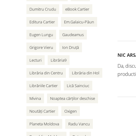
Dumitru Crudu
eBook Cartier
Editura Cartier
Em.Galaicu-Păun
Eugen Lungu
Gaudeamus
Grigore Vieru
Ion Druță
NIC ARS
Lecturi
Librăria9
Da, discu
Librăria din Centru
Librăria din Hol
producti
Librăriile Cartier
Lică Sainciuc
Mivina
Noaptea cărților deschise
Noutăți Cartier
Oxigen
Planeta Moldova
Radu Vancu