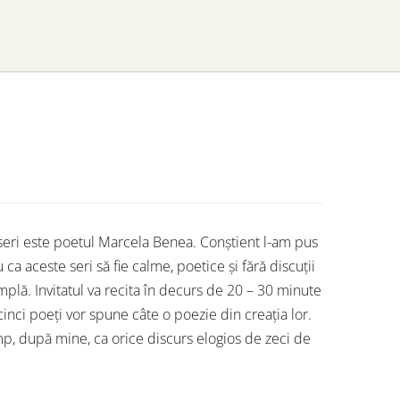
mei seri este poetul Marcela Benea. Conștient l-am pus
ca aceste seri să fie calme, poetice și fără discuții
mplă. Invitatul va recita în decurs de 20 – 30 minute
i cinci poeți vor spune câte o poezie din creația lor.
ump, după mine, ca orice discurs elogios de zeci de