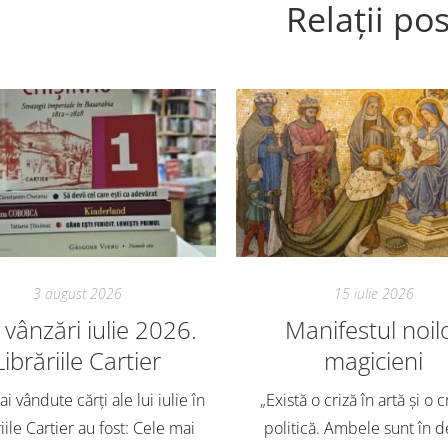
Relații pos
3 august 2026
15 iulie 2026
vânzări iulie 2026.
Manifestul noil
Librăriile Cartier
magicieni
i vândute cărți ale lui iulie în
„Există o criză în artă și o c
iile Cartier au fost: Cele mai
politică. Ambele sunt în d