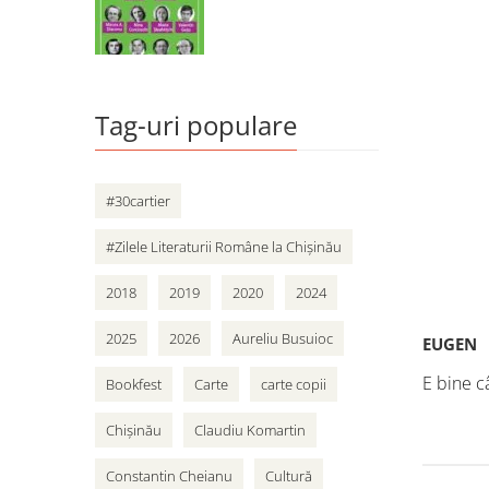
vân
adole
Cart
Tag-uri populare
#30cartier
#Zilele Literaturii Române la Chișinău
2018
2019
2020
2024
2025
2026
Aureliu Busuioc
EUGEN
E bine câ
Bookfest
Carte
carte copii
Chișinău
Claudiu Komartin
Constantin Cheianu
Cultură