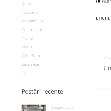
Post 
Dosar
În curând
ETICHE
Noutățile lunii
Opera scurtă
Promo
Top 10
Vărul Shake
10 i
Zece alese
Un
ZZ
Postări recente
3 august 2026