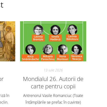
t
13 iulie 2026
or
Mondialul 26. Autorii de
Mon
carte pentru copii
Avem ech
o mie de
riză în
Antrenorul Vasile Romanciuc (Toate
antren
eclin.
întâmplările se prefac în cuvinte)