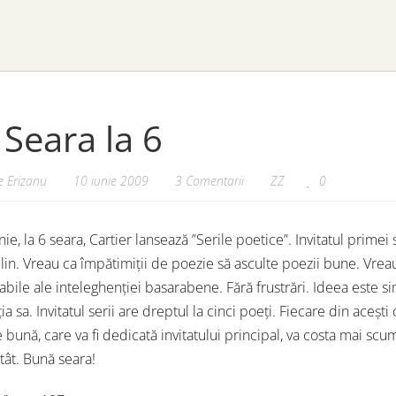
. Seara la 6
 Erizanu
10 iunie 2009
3 Comentarii
ZZ
0
unie, la 6 seara, Cartier lansează ”Serile poetice”. Invitatul pri
lin. Vreau ca împătimiții de poezie să asculte poezii bune. Vreau 
abile ale inteleghenției basarabene. Fără frustrări. Ideea este si
ia sa. Invitatul serii are dreptul la cinci poeți. Fiecare din aceșt
 bună, care va fi dedicată invitatului principal, va costa mai sc
tât. Bună seara!