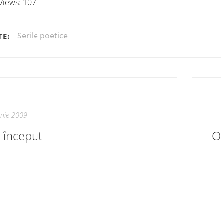
Views:
107
Serile poetice
TE:
unie 2009
 început
O