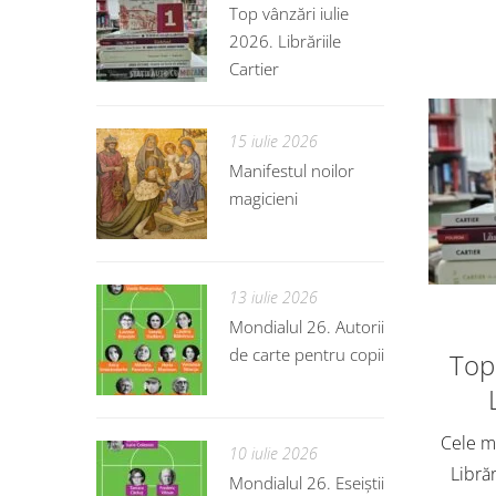
Top vânzări iulie
2026. Librăriile
Cartier
15 iulie 2026
Manifestul noilor
magicieni
13 iulie 2026
Mondialul 26. Autorii
de carte pentru copii
Top 
Cele ma
10 iulie 2026
Librăr
Mondialul 26. Eseiștii