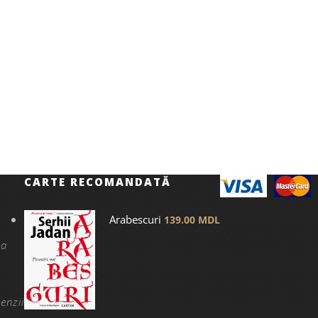
CARTE RECOMANDATĂ
Arabescuri
139.00
MDL
na
enzii