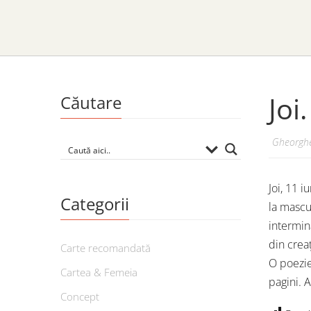
Joi
Căutare
Gheorghe
Joi, 11 i
Categorii
la mascu
intermin
din creaț
Carte recomandată
O poezie
Cartea & Femeia
pagini. A
Concept