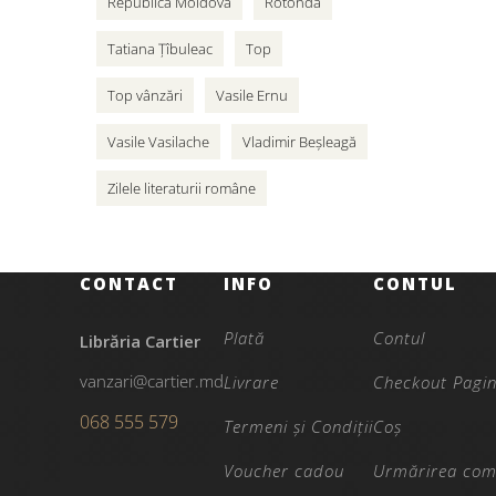
Republica Moldova
Rotonda
Tatiana Țîbuleac
Top
Top vânzări
Vasile Ernu
Vasile Vasilache
Vladimir Beșleagă
Zilele literaturii române
CONTACT
INFO
CONTUL
Plată
Contul
Librăria Cartier
vanzari@cartier.md
Livrare
Checkout Pagi
068 555 579
Termeni și Condiții
Coș
Voucher cadou
Urmărirea com