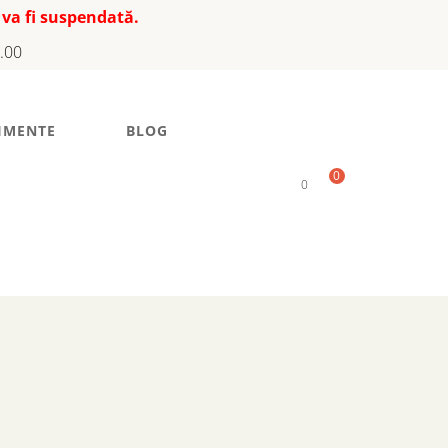
 va fi suspendată.
7.00
IMENTE
BLOG
0
0