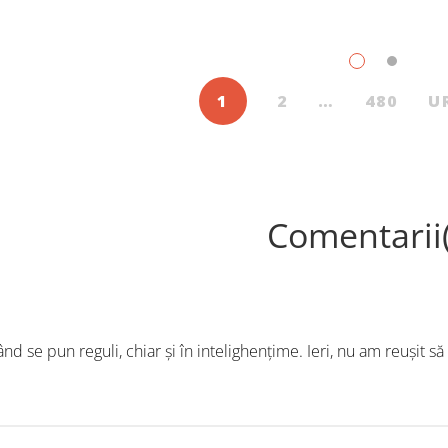
dute cărți pentru copii și
Trebuie să căutăm un impu
scenți, în iulie, în Librăriile
exterior. Acest nou tărâm es
ier, au fost: Post Views: 125
Situația poate fi salvată 
1
2
…
480
U
Comentarii
nd se pun reguli, chiar şi în intelighenţime. Ieri, nu am reuşit să