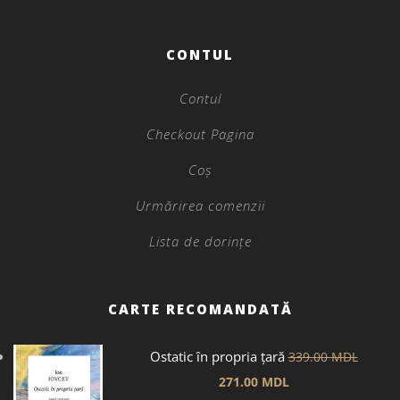
CONTUL
Contul
Checkout Pagina
Coș
Urmărirea comenzii
Lista de dorințe
CARTE RECOMANDATĂ
Ostatic în propria țară
339.00
MDL
271.00
MDL