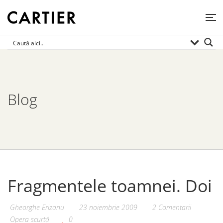
Blog
Fragmentele toamnei. Doi
Gheorghe Erizanu
23 noiembrie 2009
2 Comentarii
Opera scurtă
0