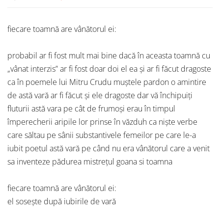
fiecare toamnă are vânătorul ei:
probabil ar fi fost mult mai bine dacă în aceasta toamnă cu
„vânat interzis” ar fi fost doar doi el ea și ar fi făcut dragoste
ca în poemele lui Mitru Crudu muștele pardon o amintire
de astă vară ar fi făcut și ele dragoste dar vă închipuiți
fluturii astă vara pe cât de frumoși erau în timpul
împerecherii aripile lor prinse în văzduh ca niște verbe
care săltau pe sânii substantivele femeilor pe care le-a
iubit poetul astă vară pe când nu era vânătorul care a venit
sa inventeze pădurea mistrețul goana si toamna
fiecare toamnă are vânătorul ei:
el sosește după iubirile de vară