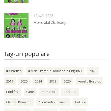
10 iulie 2026
Mondialul 26. Eseiștii
Tag-uri populare
#30cartier
#Zilele Literaturii Române la Chișinău
2018
2019
2020
2024
2025
2026
Aureliu Busuioc
Bookfest
Carte
carte copii
Chișinău
Claudiu Komartin
Constantin Cheianu
Cultură