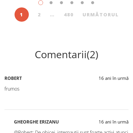
1
2
…
480
URMĂTORUL
Comentarii(2)
ROBERT
16 ani în urmă
frumos
GHEORGHE ERIZANU
16 ani în urmă
@Robert: De obicei, internauții sunt foarte activi atunci