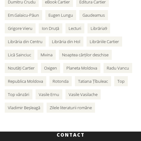
Dumitru Crudu
eBook Cartier
Editura Cartier
Em.Galaicu-Păun
Eugen Lungu
Gaudeamus
Grigore Vieru
Ion Druță
Lecturi
Librăria9
Librăria din Centru
Librăria din Hol
Librăriile Cartier
Lică Sainciuc
Mivina
Noaptea cărților deschise
Noutăți Cartier
Oxigen
Planeta Moldova
Radu Vancu
Republica Moldova
Rotonda
Tatiana Țîbuleac
Top
Top vânzări
Vasile Ernu
Vasile Vasilache
Vladimir Beșleagă
Zilele literaturii române
CONTACT