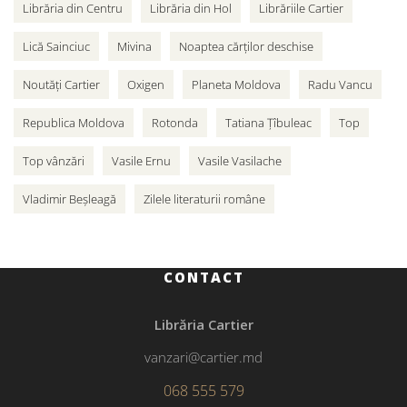
Librăria din Centru
Librăria din Hol
Librăriile Cartier
Lică Sainciuc
Mivina
Noaptea cărților deschise
Noutăți Cartier
Oxigen
Planeta Moldova
Radu Vancu
Republica Moldova
Rotonda
Tatiana Țîbuleac
Top
Top vânzări
Vasile Ernu
Vasile Vasilache
Vladimir Beșleagă
Zilele literaturii române
CONTACT
Librăria Cartier
vanzari@cartier.md
068 555 579