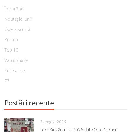
În curând
Noutățile lunii
Opera scurtă
Promo
Top 10
Vărul Shake
Zece alese
ZZ
Postări recente
3 august 2026
Top vânzări iulie 2026. Librăriile Cartier