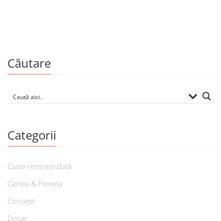
Căutare
Categorii
Carte recomandată
Cartea & Femeia
Concept
Dosar