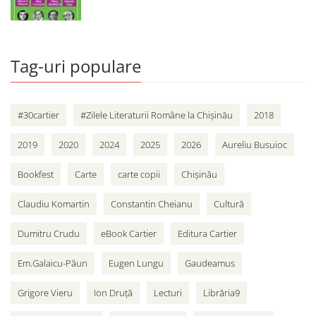
Tag-uri populare
#30cartier
#Zilele Literaturii Române la Chișinău
2018
2019
2020
2024
2025
2026
Aureliu Busuioc
Bookfest
Carte
carte copii
Chișinău
Claudiu Komartin
Constantin Cheianu
Cultură
Dumitru Crudu
eBook Cartier
Editura Cartier
Em.Galaicu-Păun
Eugen Lungu
Gaudeamus
Grigore Vieru
Ion Druță
Lecturi
Librăria9