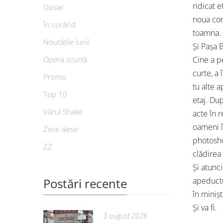
ridicat e
Dosar
noua cons
În curând
toamna. V
Noutățile lunii
Și Pașa B
Opera scurtă
Cine a p
curte, a
Promo
tu alte a
Top 10
etaj. Du
Vărul Shake
acte în r
oameni în
Zece alese
photoshop
ZZ
clădirea
Și atunci
Postări recente
apeductul
în minișt
Și va fi.
3 august 2026