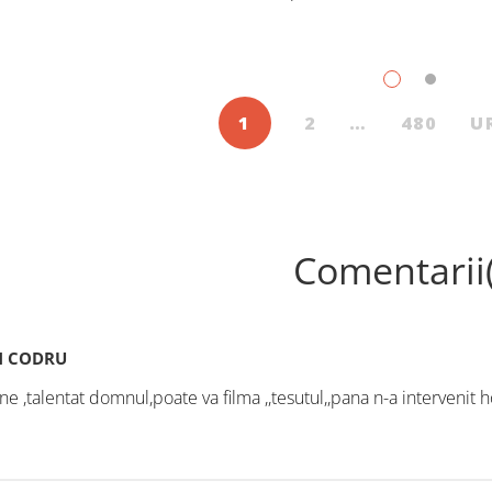
dute cărți pentru copii și
Trebuie să căutăm un impu
scenți, în iulie, în Librăriile
exterior. Acest nou tărâm es
ier, au fost: Post Views: 128
Situația poate fi salvată 
1
2
…
480
U
Comentarii
N CODRU
ine ,talentat domnul,poate va filma ,,tesutul,,pana n-a interveni