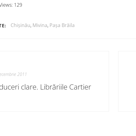
Views:
129
Chișinău
,
Mivina
,
Pașa Brăila
TE:
ecembrie 2011
uceri clare. Librăriile Cartier