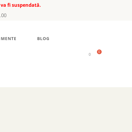
 va fi suspendată.
7.00
IMENTE
BLOG
0
0