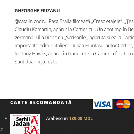
GHEORGHE ERIZANU
@catalin codru: Pașa Brăila filmează „Cresc etajele”. „Țe
Claudiu Komartin, apărut la Cartier cu „Un anotimp în Be
germană. Lilia Bicec cu „Scrisorile”, apărută și ea la Cart
importante edituri italiene. Iulian Fruntașu, autor Cartie
lui Tony Hawks, apărut în traducere la Cartier, a fost turna
Sunt doar niște date.
CARTE RECOMANDATĂ
Arabescuri
139.00
MDL
na