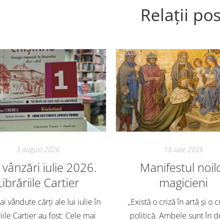
Relații pos
3 august 2026
15 iulie 2026
vânzări iulie 2026.
Manifestul noil
Librăriile Cartier
magicieni
i vândute cărți ale lui iulie în
„Există o criză în artă și o c
iile Cartier au fost: Cele mai
politică. Ambele sunt în d