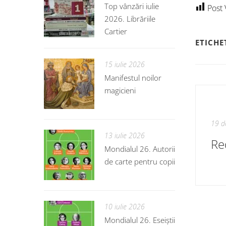
Top vânzări iulie
Post 
2026. Librăriile
Cartier
ETICHE
15 iulie 2026
Manifestul noilor
magicieni
19 d
13 iulie 2026
Red
Mondialul 26. Autorii
de carte pentru copii
10 iulie 2026
Mondialul 26. Eseiștii