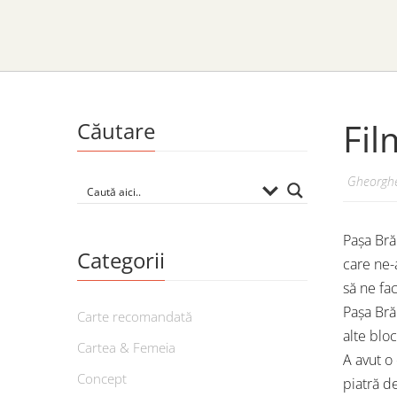
Fil
Căutare
Gheorghe
Pașa Bră
Categorii
care ne-
să ne fac
Pașa Brăi
Carte recomandată
alte bloc
Cartea & Femeia
A avut o
Concept
piatră de