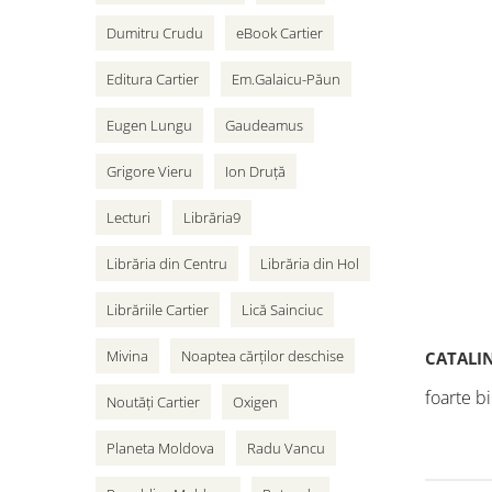
vân
Dumitru Crudu
eBook Cartier
adole
Editura Cartier
Em.Galaicu-Păun
Cart
Eugen Lungu
Gaudeamus
Grigore Vieru
Ion Druță
Lecturi
Librăria9
Librăria din Centru
Librăria din Hol
Librăriile Cartier
Lică Sainciuc
Mivina
Noaptea cărților deschise
CATALI
foarte b
Noutăți Cartier
Oxigen
Planeta Moldova
Radu Vancu