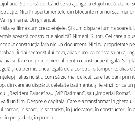
tajul unu. Se ridică doi.Când se va ajunge la etajul nouă, atunci 
trucție. Nici în apartamentele din blocurile mai noi sau mai brejne
a fi gri iarna. Un gri anual.
răila va filma cum cresc etajele. Și cum dispare lumina soarelui. 
ermis această construcție alogică? Nimeni. Și toți. Cel care a p
 început construcția fără niciun document. Nici tu proprietate pe
probări. Îi dai sectoristului ceva, alias euro, ca acesta să nu ajun
pă aia se face un proces-verbal pentru construcție ilegală. Se pl
egulă și cu permisiunea legală de a construi o tâmpenie, alias clă
țelepți, alias nu știu cum să zic mai delicat, care fac bani prin it
, din care au dispărut celelalte batimente, și le vinzi lor ca un 
 cu „Rezident Palace” sau „VIP Batimant”, sau „Imperial Roma”.
 va fi un film. Despre o capitală. Care s-a transformat în ghetou. Î
 roman, în soare, în sectoriști, în judecători, în constructori, în 
ri, în președinți, în prunci.