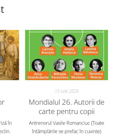
t
13 iulie 2026
or
Mondialul 26. Autorii de
Mon
carte pentru copii
Avem ech
o mie de
riză în
Antrenorul Vasile Romanciuc (Toate
antren
eclin.
întâmplările se prefac în cuvinte)