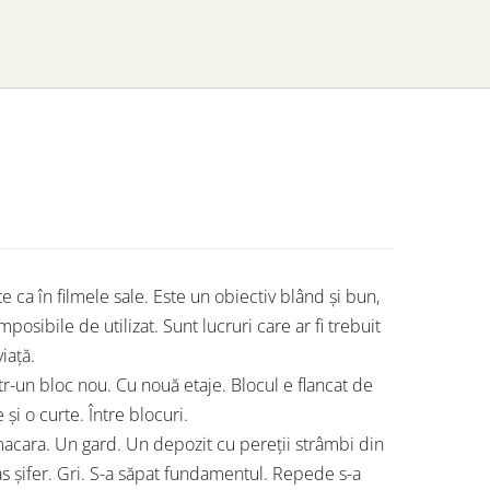
e ca în filmele sale. Este un obiectiv blând și bun,
osibile de utilizat. Sunt lucruri care ar fi trebuit
iață.
ntr-un bloc nou. Cu nouă etaje. Blocul e flancat de
și o curte. Între blocuri.
macara. Un gard. Un depozit cu pereții strâmbi din
lias șifer. Gri. S-a săpat fundamentul. Repede s-a