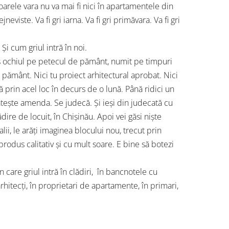
soarele vara nu va mai fi nici în apartamentele din
viste. Va fi gri iarna. Va fi gri primăvara. Va fi gri
Și cum griul intră în noi.
us ochiul pe petecul de pământ, numit pe timpuri
 pământ. Nici tu proiect arhitectural aprobat. Nici
gă prin acel loc în decurs de o lună. Până ridici un
ătește amenda. Se judecă. Și ieși din judecată cu
dire de locuit, în Chișinău. Apoi vei găsi niște
alii, le arăți imaginea blocului nou, trecut prin
produs calitativ și cu mult soare. E bine să botezi
n care griul intră în clădiri, în bancnotele cu
arhitecți, în proprietari de apartamente, în primari,