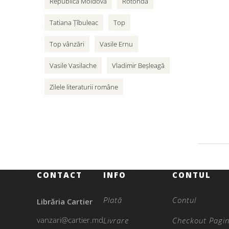
Republica Moldova
Rotonda
Tatiana Țîbuleac
Top
Top vânzări
Vasile Ernu
Vasile Vasilache
Vladimir Beșleagă
Zilele literaturii române
CONTACT
INFO
CONTUL
Plată
Contul
Librăria Cartier
vanzari@cartier.md
Livrare
Checkout Pagi