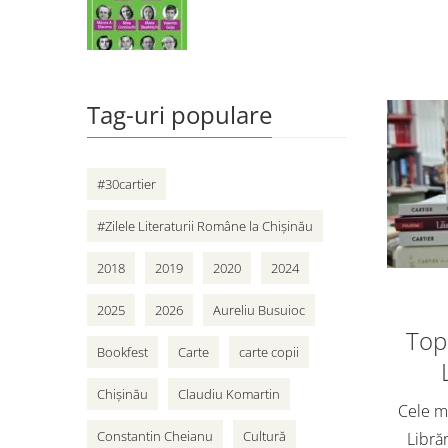
Tag-uri populare
#30cartier
#Zilele Literaturii Române la Chișinău
2018
2019
2020
2024
2025
2026
Aureliu Busuioc
Top 
Bookfest
Carte
carte copii
Chișinău
Claudiu Komartin
Cele ma
Constantin Cheianu
Cultură
Librăr