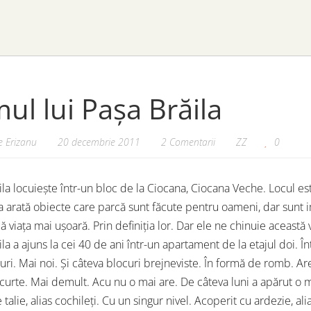
mul lui Pașa Brăila
 Erizanu
20 decembrie 2011
2 Comentarii
ZZ
0
ila locuiește într-un bloc de la Ciocana, Ciocana Veche. Locul est
a arată obiecte care parcă sunt făcute pentru oameni, dar sunt imp
ă viața mai ușoară. Prin definiția lor. Dar ele ne chinuie această v
la a ajuns la cei 40 de ani într-un apartament de la etajul doi. Î
uri. Mai noi. Și câteva blocuri brejneviste. În formă de romb. Are 
 curte. Mai demult. Acu nu o mai are. De câteva luni a apărut o 
 talie, alias cochileți. Cu un singur nivel. Acoperit cu ardezie, a