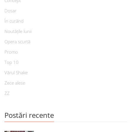
Concept
Dosar
În curând
Noutățile lunii
Opera scurtă
Promo
Top 10
Vărul Shake
Zece alese
ZZ
Postări recente