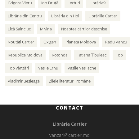
Grigore Vieru
Ion Druță
Lecturi
Librăria9
Librăria din Centru
Librăria din Hol
Librăriile Cartier
Lică Sainciuc
Mivina
Noaptea cărților deschise
Noutăți Cartier
Oxigen
Planeta Moldova
Radu Vancu
Republica Moldova
Rotonda
Tatiana Țîbuleac
Top
Top vânzări
Vasile Ernu
Vasile Vasilache
Vladimir Beșleagă
Zilele literaturii române
CONTACT
Librăria Cartier
vanzari@cartier.md