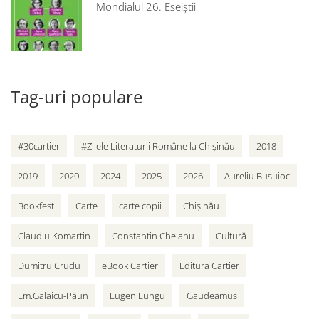
Mondialul 26. Eseiștii
Tag-uri populare
#30cartier
#Zilele Literaturii Române la Chișinău
2018
2019
2020
2024
2025
2026
Aureliu Busuioc
Bookfest
Carte
carte copii
Chișinău
Claudiu Komartin
Constantin Cheianu
Cultură
Dumitru Crudu
eBook Cartier
Editura Cartier
Em.Galaicu-Păun
Eugen Lungu
Gaudeamus