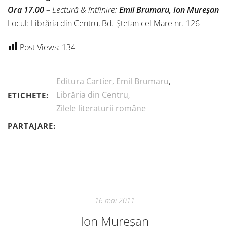
Ora 17.00
–
Lectură & întîlnire:
Emil Brumaru, Ion Mureşan
Locul: Librăria din Centru, Bd. Ştefan cel Mare nr. 126
Post Views:
134
Editura Cartier
,
Emil Brumaru
,
Librăria din Centru
,
ETICHETE:
Zilele literaturii române
PARTAJARE:
16 mai 2011
Ion Mureșan