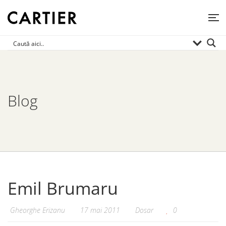
Blog
Emil Brumaru
Gheorghe Erizanu
17 mai 2011
Dosar
0