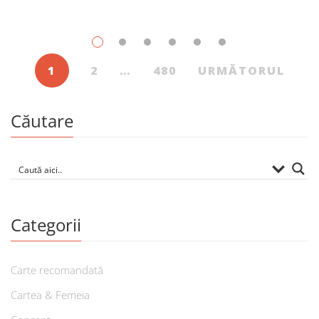
iulie, în Librăriile Cartier, au fost: Post Views: 151
1
2
…
480
URMĂTORUL
Căutare
Categorii
Carte recomandată
Cartea & Femeia