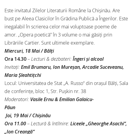
Este invitatul Zilelor Literaturii Române la Chișinău. Are
bust pe Aleea Clasicilor în Grădina Publică a Îngerilor. Este
inegalabil în scrierea celor mai voluptoase poeme de
amor. „Opera poetică” în 3 volume o mai găsiți prin
Librăriile Cartier. Sunt ultimele exemplare.
Miercuri, 18 Mai / Bălţi
Ora 14.30
–
Lecturi & dezbateri:
Îngeri și alcool
Invitaţi:
Emil Brumaru, Ion
Mureşan, Arcadie Suceveanu,
Maria Șleahtițchi
Locul: Universitatea de Stat „A. Russo“ din oraşul Bălţi, Sala
de conferinţe, bloc 1, Str. Puşkin nr. 38
Moderatori:
Vasile Ernu & Emilian Galaicu-
Păun
Joi, 19 Mai / Chişinău
Ora 11.00
–
Lectură & întîlnire:
Liceele „Gheorghe Asachi“,
„Ion Creangă“