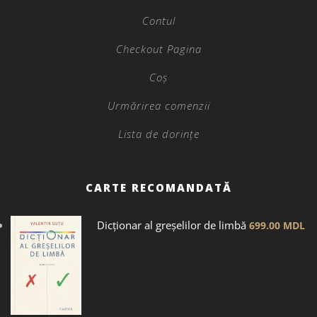
Contul
Checkout Pagina
Coș
Urmărirea comenzii
Lista de dorințe
CARTE RECOMANDATĂ
Dicţionar al greșelilor de limbă
699.00
MDL