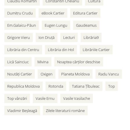
Claudiu Komartin
Constantin Cheianu
Cultură
Dumitru Crudu
eBook Cartier
Editura Cartier
Em.Galaicu-Păun
Eugen Lungu
Gaudeamus
Grigore Vieru
Ion Druță
Lecturi
Librăria9
Librăria din Centru
Librăria din Hol
Librăriile Cartier
Lică Sainciuc
Mivina
Noaptea cărților deschise
Noutăți Cartier
Oxigen
Planeta Moldova
Radu Vancu
Republica Moldova
Rotonda
Tatiana Țîbuleac
Top
Top vânzări
Vasile Ernu
Vasile Vasilache
Vladimir Beșleagă
Zilele literaturii române