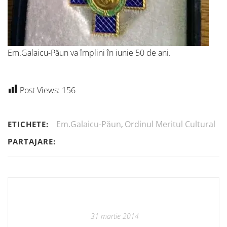
Em.Galaicu-Păun va împlini în iunie 50 de ani.
Post Views:
156
Em.Galaicu-Păun
,
Ordinul Meritul Cultural
ETICHETE:
PARTAJARE:
31 martie 2014