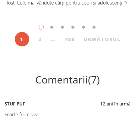
fost: Cele mai vândute cărți pentru copii și adolescenți, în
iulie, în Librăriile Cartier, au fost: Post Views: 128
1
2
…
480
URMĂTORUL
Comentarii(7)
STUF PUF
12 ani în urmă
Foarte frumoase!