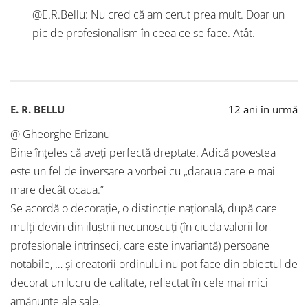
@E.R.Bellu: Nu cred că am cerut prea mult. Doar un
pic de profesionalism în ceea ce se face. Atât.
E. R. BELLU
12 ani în urmă
@ Gheorghe Erizanu
Bine înțeles că aveți perfectă dreptate. Adică povestea
este un fel de inversare a vorbei cu „daraua care e mai
mare decât ocaua.”
Se acordă o decorație, o distincție națională, după care
mulți devin din iluștrii necunoscuți (în ciuda valorii lor
profesionale intrinseci, care este invariantă) persoane
notabile, … și creatorii ordinului nu pot face din obiectul de
decorat un lucru de calitate, reflectat în cele mai mici
amănunte ale sale.