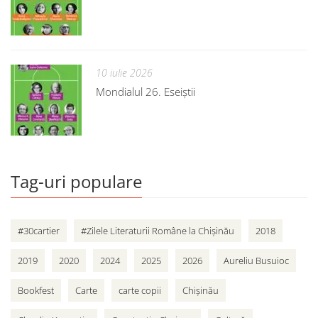
10 iulie 2026
Mondialul 26. Eseiștii
Tag-uri populare
#30cartier
#Zilele Literaturii Române la Chișinău
2018
2019
2020
2024
2025
2026
Aureliu Busuioc
Bookfest
Carte
carte copii
Chișinău