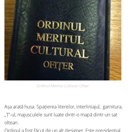
Ordinul Meritul Cultural. Ofițer
Așa arată husa. Spațierea literelor, interliniajul, garnitura,
„Ț”-ul, majusculele sunt luate dintr-o mapă dintr-un sat
oltean.
Ordinul a fost făcut de un alt designer. Este prezidențial.