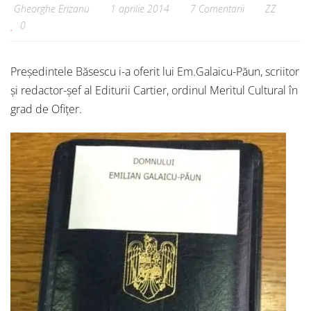
Gheorghe Erizanu
1 aprilie 2014
7 Comentarii
ZZ
0
Președintele Băsescu i-a oferit lui Em.Galaicu-Păun, scriitor
și redactor-șef al Editurii Cartier, ordinul Meritul Cultural în
grad de Ofițer.