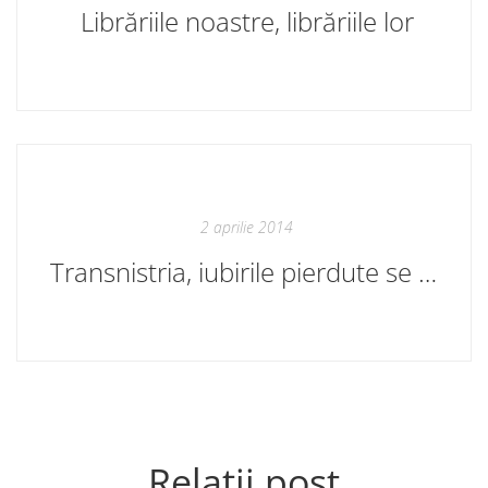
Librăriile noastre, librăriile lor
2 aprilie 2014
Transnistria, iubirile pierdute se pot recupera
Relații post