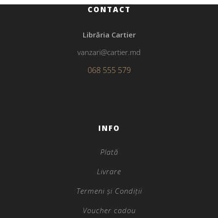
CONTACT
Librăria Cartier
vanzari@cartier.md
068 555 579
INFO
Plată
Livrare
Termeni și Condiții
Voucher cadou