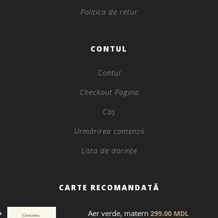
Politica de retur
CONTUL
Contul
Checkout Pagina
Coș
Urmărirea comenzii
Lista de dorințe
CARTE RECOMANDATĂ
Aer verde, matern
299.00
MDL