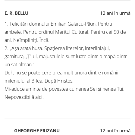
E. R. BELLU
12 ani în urmă
1. Felicitări domnului Emilian Galaicu-Păun. Pentru
ambele. Pentru ordinul Meritul Cultural. Pentru cei 50 de
ani. Neîmpliniți. Încă.
2. „Așa arată husa. Spațierea literelor, interliniajul,
garnitura, „Ț”-ul, majusculele sunt luate dintr-o mapă dintr-
un sat oltean.”
Deh, nu se poate cere prea mult unora dintre românii
mileniului al 3-lea. După Hristos.
Mi-aduce aminte de povestea cu nenea Sei și nenea Tui.
Nepovestibilă aici.
GHEORGHE ERIZANU
12 ani în urmă