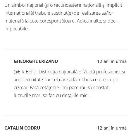
Un simbol național (și o recunoastere națională și implicit
internațională) trebuie susținut(e) de realizarea sa/lor
materială la cote corespunzătoare. Adica înalte, și deci,
impecabile.
GHEORGHE ERIZANU
12 ani în urmă
@E.R.Bellu: Distincția națională e făcută profesionist și
are demnitate. Iar cel care a făcut husa e un simplu
cizmar. Fără cetățenie. Îmi pare rău să constat:
lucrurile mari se fac cu detaliile mici.
CATALIN CODRU
12 ani în urmă