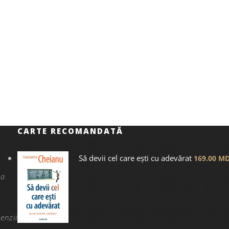
CARTE RECOMANDATĂ
Să devii cel care ești cu adevărat
169.00
MD
na
enzii