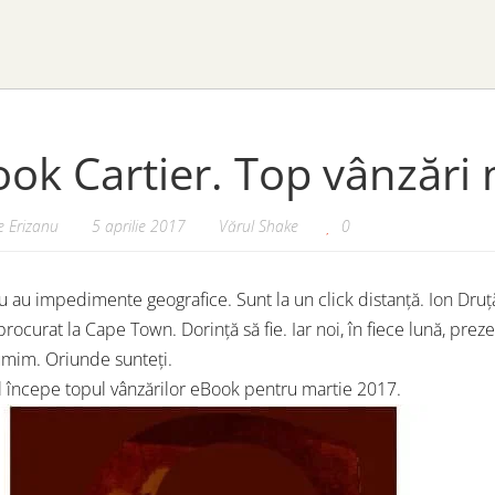
ok Cartier. Top vânzări
 Erizanu
5 aprilie 2017
Vărul Shake
0
nu au impedimente geografice. Sunt la un click distanță. Ion Druț
procurat la Cape Town. Dorință să fie. Iar noi, în fiece lună, pre
mim. Oriunde sunteți.
 începe topul vânzărilor eBook pentru martie 2017.