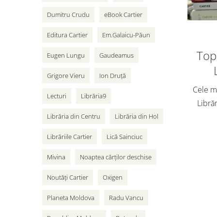
Dumitru Crudu
eBook Cartier
Editura Cartier
Em.Galaicu-Păun
Top 
Eugen Lungu
Gaudeamus
Grigore Vieru
Ion Druță
Cele ma
Lecturi
Librăria9
Librăr
vân
Librăria din Centru
Librăria din Hol
adole
Librăriile Cartier
Lică Sainciuc
Cart
Mivina
Noaptea cărților deschise
Noutăți Cartier
Oxigen
Planeta Moldova
Radu Vancu