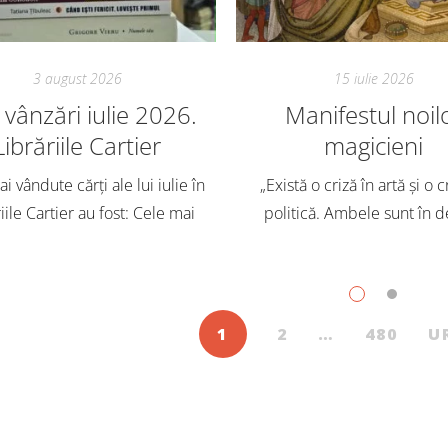
3 august 2026
15 iulie 2026
vânzări iulie 2026.
Manifestul noil
Librăriile Cartier
magicieni
i vândute cărți ale lui iulie în
„Există o criză în artă și o c
iile Cartier au fost: Cele mai
politică. Ambele sunt în d
dute cărți pentru copii și
Trebuie să căutăm un impu
scenți, în iulie, în Librăriile
exterior. Acest nou tărâm es
ier, au fost: Post Views: 154
Situația poate fi salvată 
1
2
…
480
U