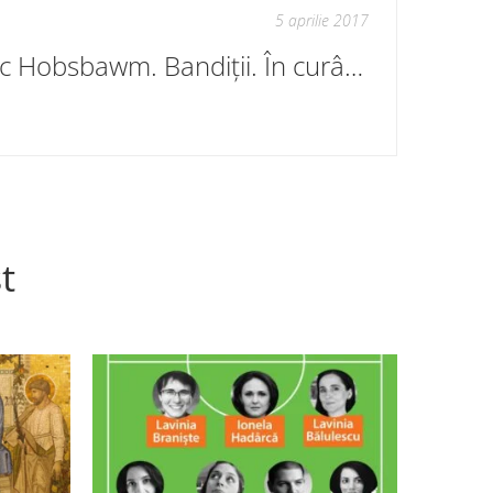
5 aprilie 2017
Eric Hobsbawm. Bandiții. În curând
t