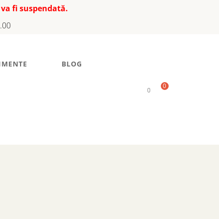
 va fi suspendată.
7.00
IMENTE
BLOG
0
0