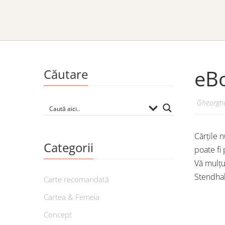
eBo
Căutare
Gheorghe
Cărțile 
Categorii
poate fi 
Vă mulțu
Stendhal
Carte recomandată
Cartea & Femeia
Concept