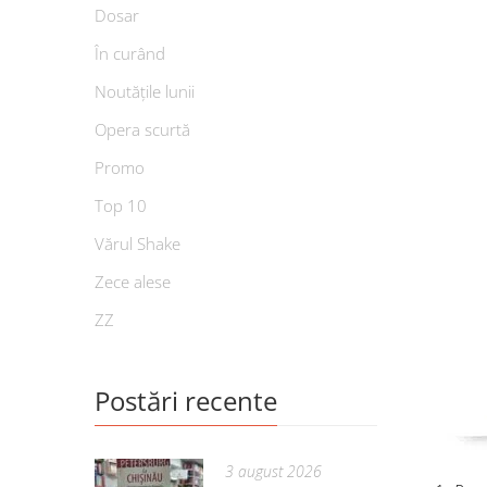
Dosar
În curând
Noutățile lunii
Opera scurtă
Promo
Top 10
Vărul Shake
Zece alese
ZZ
Postări recente
3 august 2026