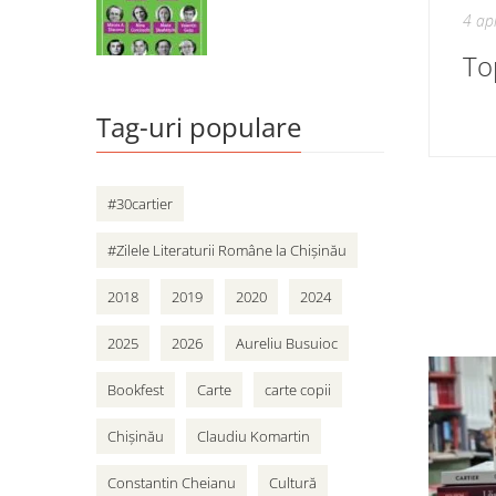
4 ap
Tag-uri populare
#30cartier
#Zilele Literaturii Române la Chișinău
2018
2019
2020
2024
2025
2026
Aureliu Busuioc
Bookfest
Carte
carte copii
Chișinău
Claudiu Komartin
Constantin Cheianu
Cultură