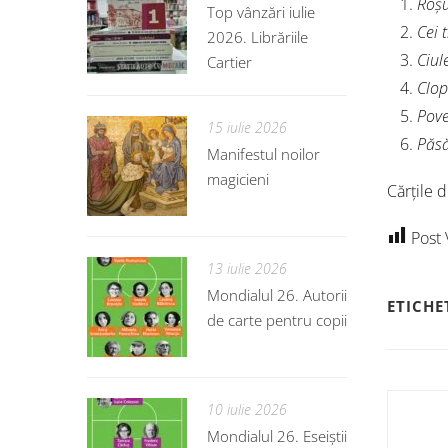
Roșu
Top vânzări iulie
Cei 
2026. Librăriile
Ciul
Cartier
Clop
Pove
15 iulie 2026
Păsă
Manifestul noilor
magicieni
Cărțile d
Post 
13 iulie 2026
Mondialul 26. Autorii
ETICHE
de carte pentru copii
10 iulie 2026
Mondialul 26. Eseiștii