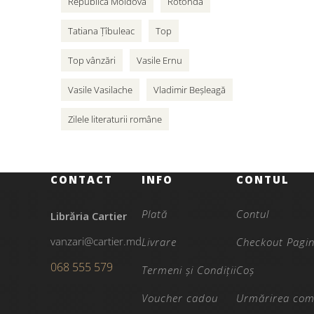
Republica Moldova
Rotonda
Tatiana Țîbuleac
Top
Top vânzări
Vasile Ernu
Vasile Vasilache
Vladimir Beșleagă
Zilele literaturii române
CONTACT
INFO
CONTUL
Plată
Contul
Librăria Cartier
vanzari@cartier.md
Livrare
Checkout Pagi
068 555 579
Termeni și Condiții
Coș
Voucher cadou
Urmărirea com