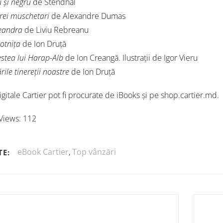
 și negru
de Stendhal
trei muschetari
de Alexandre Dumas
eandra
de Liviu Rebreanu
otnița
de Ion Druță
stea lui Harap-Alb
de Ion Creangă. Ilustrații de Igor Vieru
rile tinereții noastre
de Ion Druță
igitale Cartier pot fi procurate de iBooks și pe shop.cartier.md.
Views:
112
eBook Cartier
,
Top vânzări
TE: