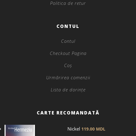
Politica de retur
CONTUL
Contul
Checkout Pagina
Coș
Urmărirea comenzii
Lista de dorințe
CARTE RECOMANDATĂ
Nickel
119.00
MDL