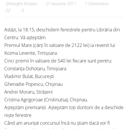
Gheorghe Erizanu
27 ianuarie 2011
1 Comentariu
ZZ
0
Astăzi, la 18.15, deschidem ferestrele pentru Librăria din
Centru. Vă așteptăm.
Premiul Mare (cărți în valoare de 2122 lei) ia revenit lui
Kozma Levente, Timișoara.
Cinci premii în valoare de 540 lei fiecare sunt pentru:
Constanța Dohotaru, Timișoara
Vladimir Bulat, București
Ghenadie Popescu, Chișinau
Andrei Moraru, Strășeni
Cristina Agrigoroae (Cristinutsa), Chișinau.
Așteptăm premianții. Așteptăm toți doritorii de a deschide
niște ferestre.
Când am anunțat concursul încă nu știam dacă vor fi