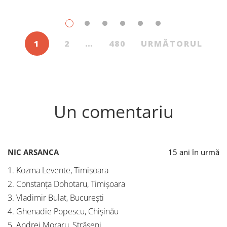
1
2
…
480
URMĂTORUL
Un comentariu
NIC ARSANCA
15 ani în urmă
1. Kozma Levente, Timișoara
2. Constanța Dohotaru, Timișoara
3. Vladimir Bulat, București
4. Ghenadie Popescu, Chișinău
5. Andrei Moraru, Strășeni