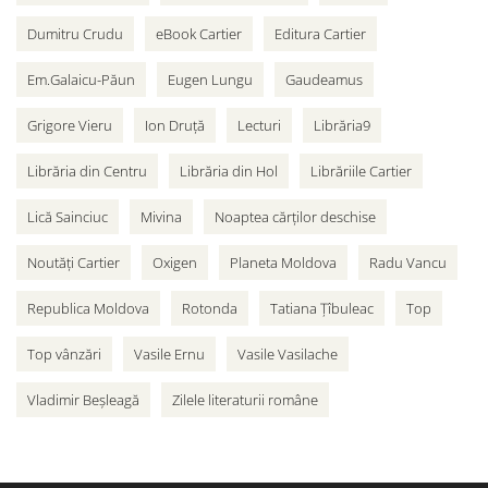
Dumitru Crudu
eBook Cartier
Editura Cartier
Em.Galaicu-Păun
Eugen Lungu
Gaudeamus
Grigore Vieru
Ion Druță
Lecturi
Librăria9
Librăria din Centru
Librăria din Hol
Librăriile Cartier
Lică Sainciuc
Mivina
Noaptea cărților deschise
Noutăți Cartier
Oxigen
Planeta Moldova
Radu Vancu
Republica Moldova
Rotonda
Tatiana Țîbuleac
Top
Top vânzări
Vasile Ernu
Vasile Vasilache
Vladimir Beșleagă
Zilele literaturii române