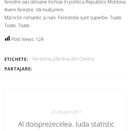
ferestre sau obloane închise în politica Republicii Moldova.
Avem ferestre. Vă mulțumim.
Mă-nclin romantic și naiv. Ferestrele sunt superbe. Toate.
Toate. Toate.
Post Views:
124
Ferestre
,
Librăria din Centru
ETICHETE:
PARTAJARE:
26 ianuarie 2011
Al doisprezecelea. Iuda statistic