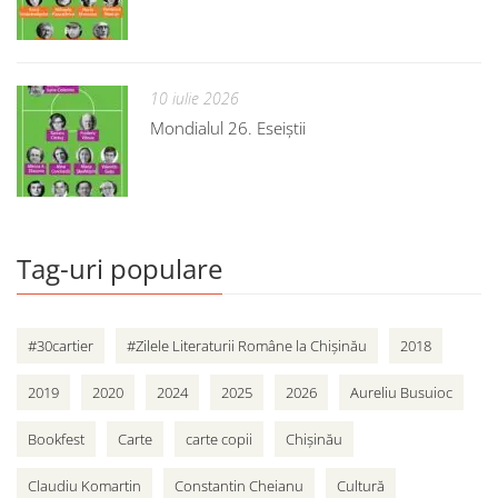
10 iulie 2026
Mondialul 26. Eseiștii
Tag-uri populare
#30cartier
#Zilele Literaturii Române la Chișinău
2018
2019
2020
2024
2025
2026
Aureliu Busuioc
Bookfest
Carte
carte copii
Chișinău
Claudiu Komartin
Constantin Cheianu
Cultură