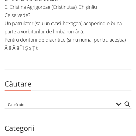
6. Cristina Agrigoroae (Cristinutsa), Chișinău
Ce se vede?
Un patrulater (sau un cvasi-hexagon) acoperind o bună
parte a vorbitorilor de limbă română.
Pentru doritorii de diacritice (și nu numai pentru aceștia)
Ă ă Â â Î î Ș ș Ț ț
Căutare
Categorii