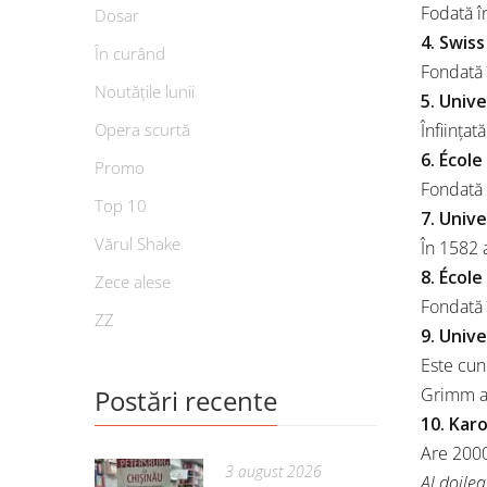
Fodată î
Dosar
4. Swis
În curând
Fondată 
Noutățile lunii
5. Univ
Opera scurtă
Înfiinţa
6. Écol
Promo
Fondată
Top 10
7. Univ
Vărul Shake
În 1582 
8. Écol
Zece alese
Fondată 
ZZ
9. Univ
Este cuno
Postări recente
Grimm au
10. Karo
Are 2000
3 august 2026
Al doilea