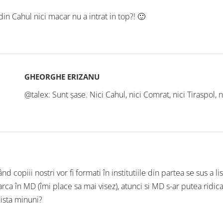
din Cahul nici macar nu a intrat in top?! 🙂
GHEORGHE ERIZANU
@talex: Sunt șase. Nici Cahul, nici Comrat, nici Tiraspol, 
nd copiii nostri vor fi formati în institutiile din partea se sus a lis
arca în MD (îmi place sa mai visez), atunci si MD s-ar putea ridica 
ista minuni?