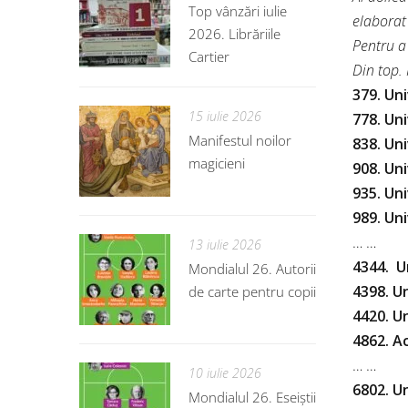
Top vânzări iulie
elaborat 
2026. Librăriile
Pentru a 
Cartier
Din top.
379. Un
15 iulie 2026
778. Un
Manifestul noilor
838. Un
magicieni
908. Un
935. Uni
989. Un
… …
13 iulie 2026
4344. U
Mondialul 26. Autorii
4398. U
de carte pentru copii
4420. U
4862. A
… …
10 iulie 2026
6802. U
Mondialul 26. Eseiștii