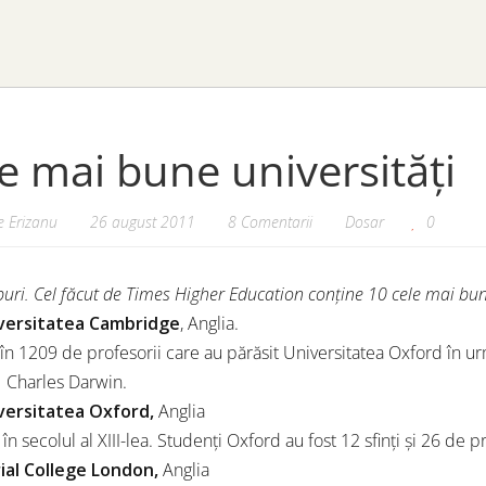
e mai bune universități
 Erizanu
26 august 2011
8 Comentarii
Dosar
0
uri. Cel făcut de Times Higher Education conține 10 cele mai bun
iversitatea Cambridge
, Anglia.
în 1209 de profesorii care au părăsit Universitatea Oxford în ur
 Charles Darwin.
iversitatea Oxford,
Anglia
ă în secolul al XIII-lea. Studenți Oxford au fost 12 sfinţi și 26 de p
rial College London,
Anglia