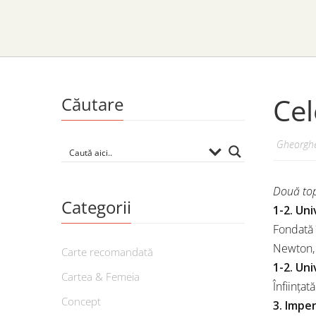
Cel
Căutare
Gheorghe
Două top
Categorii
1-2. Un
Fondată 
Newton,
Carte recomandată
1-2. Un
Cartea & Femeia
Înfiinţat
Concept
3. Impe