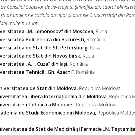
de Consiliul Superior de Investigaţii Ştiinţifice din cadrul Ministerul
ști pe unde ne e căciula am luat și primele 3 universități din Rom
 Mai multe nu sunt.
iversitatea „M. Lomonosov” din Moscova,
Rusia
iversitatea Politehnică din Bucureşti,
România
iversitatea de Stat din St. Petersburg,
Rusia
iversitatea de Stat din Novosibirsk,
Rusia
versitatea „A. I. Cuza” din Iaşi,
România
iversitatea Tehnică „Gh. Asachi”,
România
niversitatea de Stat din Moldova,
Republica Moldova
niversitatea Liberă Internaţională din Moldova,
Republica 
niversitatea Tehnică a Moldovei,
Republica Moldova
cademia de Studii Economice din Moldova,
Republica Moldo
niversitatea de Stat de Medicină şi Farmacie „N. Teştemiţ