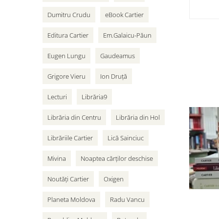
Dumitru Crudu
eBook Cartier
Editura Cartier
Em.Galaicu-Păun
Eugen Lungu
Gaudeamus
Grigore Vieru
Ion Druță
Lecturi
Librăria9
Librăria din Centru
Librăria din Hol
Librăriile Cartier
Lică Sainciuc
Mivina
Noaptea cărților deschise
Noutăți Cartier
Oxigen
Planeta Moldova
Radu Vancu