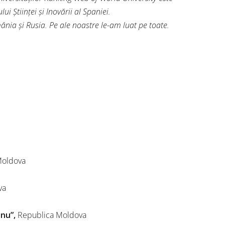
ui Ştiinţei şi Inovării al Spaniei.
ânia și Rusia. Pe ale noastre le-am luat pe toate.
Moldova
va
anu”,
Republica Moldova