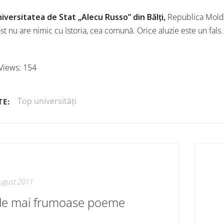
iversitatea de Stat „Alecu Russo” din Bălţi,
Republica Mol
st nu are nimic cu Istoria, cea comună. Orice aluzie este un fals.
Views:
154
Top universități
TE:
ugust 2011
le mai frumoase poeme