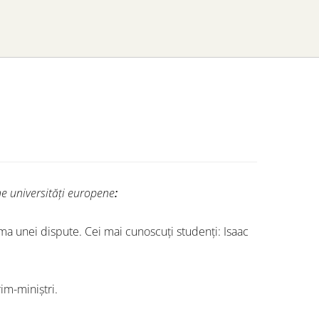
e universități europene
:
ma unei dispute. Cei mai cunoscuți studenți: Isaac
rim-miniştri.