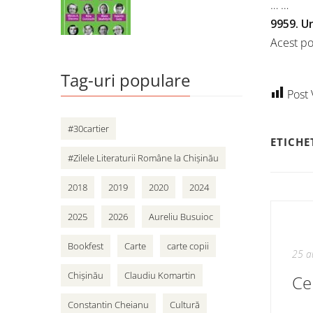
… …
9959. Un
Acest po
Tag-uri populare
Post 
#30cartier
ETICHE
#Zilele Literaturii Române la Chișinău
2018
2019
2020
2024
2025
2026
Aureliu Busuioc
Bookfest
Carte
carte copii
25 a
Chișinău
Claudiu Komartin
Ce
Constantin Cheianu
Cultură