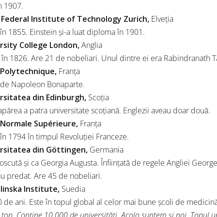
n 1907.
s Federal Institute of Technology Zurich,
Elveţia
în 1855. Einstein și-a luat diploma în 1901.
ersity College London,
Anglia
tă în 1826. Are 21 de nobeliari. Unul dintre ei era Rabindranath 
e Polytechnique,
Franţa
 de Napoleon Bonaparte.
ersitatea din Edinburgh,
Scoţia
apărea a patra universitate scoțiană. Englezii aveau doar două.
e Normale Supérieure,
Franţa
în 1794 în timpul Revoluţiei Franceze.
ersitatea din Göttingen,
Germania
scută și ca Georgia Augusta. Înfiinţată de regele Angliei George a
 predat. Are 45 de nobeliari.
linska Institute,
Suedia
 de ani. Este în topul global al celor mai bune şcoli de medicin
 top. Conține 10 000 de universități. Acolo suntem și noi.
Topul u