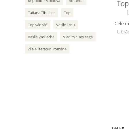
Republica Moldova
Rotonda
Top 
Tatiana Țîbuleac
Top
Cele ma
Top vânzări
Vasile Ernu
Librăr
Vasile Vasilache
Vladimir Beșleagă
vân
adole
Zilele literaturii române
Cart
TALEX