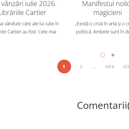
vânzări iulie 2026.
Manifestul noil
Librăriile Cartier
magicieni
i vândute cărți ale lui iulie în
„Există o criză în artă și o c
iile Cartier au fost: Cele mai
politică. Ambele sunt în d
dute cărți pentru copii și
Trebuie să căutăm un impu
scenți, în iulie, în Librăriile
exterior. Acest nou tărâm es
ier, au fost: Post Views: 143
Situația poate fi salvată 
1
2
…
480
U
Comentarii