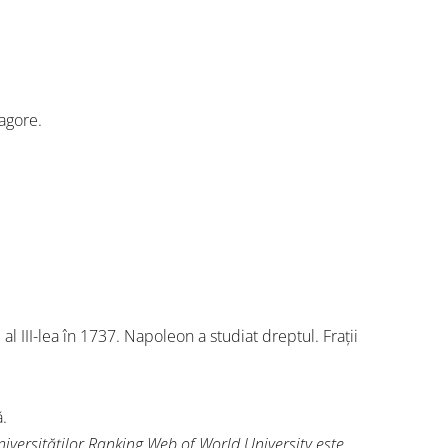
Tagore.
l III-lea în 1737. Napoleon a studiat dreptul. Fraţii
ă.
niversităţilor Ranking Web of World University este