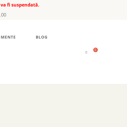
 va fi suspendată.
7.00
IMENTE
BLOG
0
0