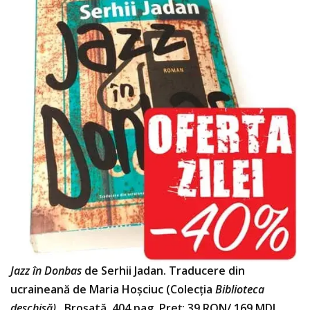
Jazz în Donbas
de Serhii Jadan. Traducere din
ucraineană de Maria Hoșciuc (Colecția
Biblioteca
deschisă).
Broșată, 404 pag. Preț: 39 RON/ 169 MDL.