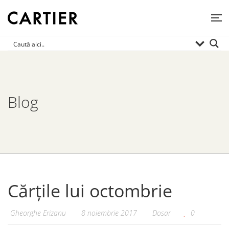
Blog
Cărțile lui octombrie
Gheorghe Erizanu
8 noiembrie 2017
Dosar
0