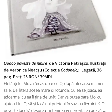
Ooooo poveste de iubire
de Victoria Pătrașcu. Ilustrații
de Veronica Neacșu (Colecția
Codobelc).
Legată, 36
pag. Preț: 25 RON/ 79MDL.
Elefănțelul Mo a rămas doar cu O, după plecarea mamei
sale. Da, litera aceea mare și rotundă. Cu ea se joacă, ea
adoarme, cu ea îi ține de urât. Dar va putea oare Mo, cu
ajutorul lui O, să-și facă noi prieteni în savana fierbinte? O
poveste tandră despre prietenie și generozitate care vă va