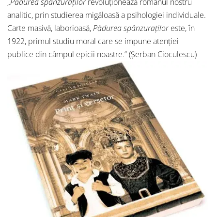
„
Pădurea spânzuraților
revoluționează romanul nostru
analitic, prin studierea migăloasă a psihologiei individuale.
Carte masivă, laborioasă,
Pădurea spânzuraților
este, în
1922, primul studiu moral care se impune atenției
publice din câmpul epicii noastre.” (Șerban Cioculescu)