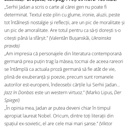
„Serhii Jadan a scris o carte al cărei gen nu poate fi
determinat. Textul este plin cu glume, ironie, aluzii, peste
tot întâlneşti nostalgie şi reflecţii, are un pic de moralitate şi
un pic de amoralitate. Are totul pentru ca să-ţi doreşti s-o
citeşti până la sfârşit.” (Valentân Bușanskâi,
Ukrainska
pravda)
„Am impresia că personajele din literatura contemporană
germană prea puțin trag la măsea, tocmai de aceea rareori
se întâmplă ca actuala proză germană să fie atât de vie,
plină de exuberanță și poezie, precum sunt romanele
autorilor est-europeni, îndeosebi cărțile lui Serhii Jadan…
Jazz în Donbas
este un western virtuoz.” (Marko Lipus,
Der
Spiegel)
„În opinia mea, Jadan ar putea deveni chiar în timpul
apropiat laureat Nobel. Oricum, dintre toți literații din
spațiul ex-sovietic, el are cele mai mari șanse.” (Viktor