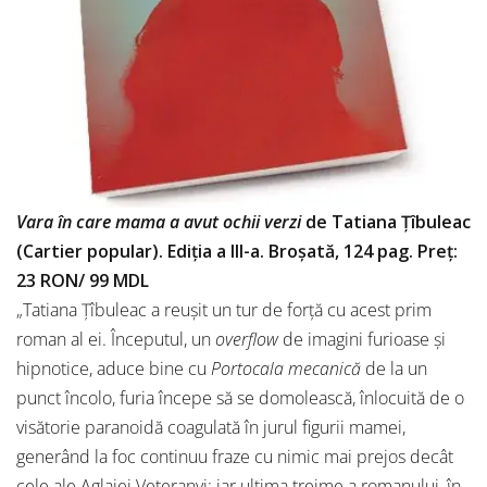
Vara în care mama a avut ochii verzi
de Tatiana Țîbuleac
(Cartier popular). Ediția a III-a. Broșată, 124 pag. Preț:
23 RON/ 99 MDL
„Tatiana Țîbuleac a reușit un tur de forță cu acest prim
roman al ei. Începutul, un
overflow
de imagini furioase și
hipnotice, aduce bine cu
Portocala mecanică
de la un
punct încolo, furia începe să se domolească, înlocuită de o
visătorie paranoidă coagulată în jurul figurii mamei,
generând la foc continuu fraze cu nimic mai prejos decât
cele ale Aglajei Veteranyi; iar ultima treime a romanului, în