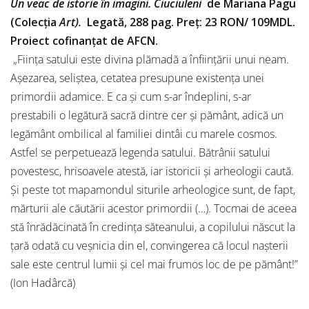
Un veac de istorie în imagini. Ciuciuleni
de Mariana Pagu
(Colecția
Art).
Legată, 288 pag. Preț: 23 RON/ 109MDL.
Proiect cofinanțat de AFCN.
„Ființa satului este divina plămadă a înființării unui neam.
Așezarea, seliștea, cetatea presupune existența unei
primordii adamice. E ca și cum s-ar îndeplini, s-ar
prestabili o legătură sacră dintre cer și pământ, adică un
legământ ombilical al familiei dintâi cu marele cosmos.
Astfel se perpetuează legenda satului. Bătrânii satului
povestesc, hrisoavele atestă, iar istoricii și arheologii caută.
Și peste tot mapamondul siturile arheologice sunt, de fapt,
mărturii ale căutării acestor primordii (…). Tocmai de aceea
stă înrădăcinată în credința săteanului, a copilului născut la
țară odată cu veșnicia din el, convingerea că locul nașterii
sale este centrul lumii și cel mai frumos loc de pe pământ!”
(Ion Hadârcă)