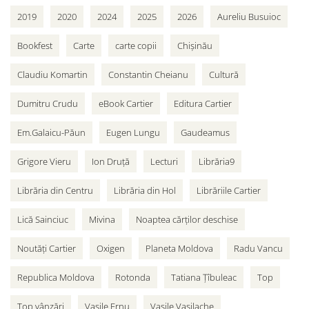
2019
2020
2024
2025
2026
Aureliu Busuioc
Bookfest
Carte
carte copii
Chișinău
Claudiu Komartin
Constantin Cheianu
Cultură
Dumitru Crudu
eBook Cartier
Editura Cartier
Em.Galaicu-Păun
Eugen Lungu
Gaudeamus
Grigore Vieru
Ion Druță
Lecturi
Librăria9
Librăria din Centru
Librăria din Hol
Librăriile Cartier
Lică Sainciuc
Mivina
Noaptea cărților deschise
Noutăți Cartier
Oxigen
Planeta Moldova
Radu Vancu
Republica Moldova
Rotonda
Tatiana Țîbuleac
Top
Top vânzări
Vasile Ernu
Vasile Vasilache