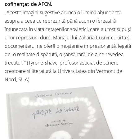
cofinanțat de AFCN.
„Aceste imagini sugestive aruncă o lumină abundentă
asupra a ceea ce reprezintă până acum o fereastră
întunecată în viața cetățenilor sovietici, care au fost supuși
unor represiuni dure. Mariajul lui Zaharia Cușnir cu arta și
documentarul ne oferă o moștenire impresionantă, le­ga­tă
de o realitate dispărută, o șansă rară de a ne revedea
trecutul. ” (Tyrone Shaw, profesor asociat de scriere
creatoare și literatură la Universitatea din Vermont de
Nord, SUA)