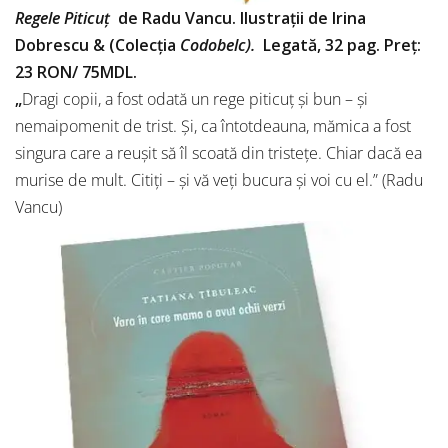
Regele Piticuț
de Radu Vancu. Ilustrații de Irina
Dobrescu & (Colecția
Codobelc).
Legată, 32 pag. Preț:
23 RON/ 75MDL.
„
Dragi copii, a fost odată un rege piticuț și bun – și
nemaipomenit de trist. Și, ca întotdeauna, mămica a fost
singura care a reușit să îl scoată din tristețe. Chiar dacă ea
murise de mult. Citiți – și vă veți bucura și voi cu el.” (Radu
Vancu)