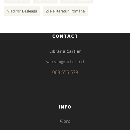
Vladimir Beșleagă
Zilele literaturii române
CONTACT
Librăria Cartier
vanzari@cartier.md
068 555 579
INFO
Plată