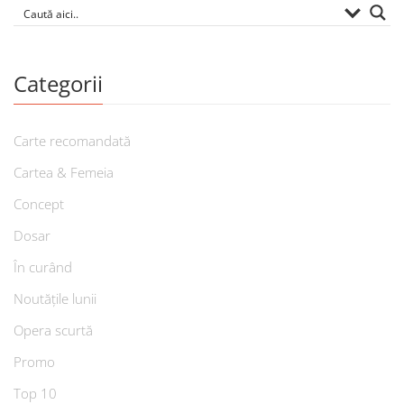
Categorii
Carte recomandată
Cartea & Femeia
Concept
Dosar
În curând
Noutățile lunii
Opera scurtă
Promo
Top 10