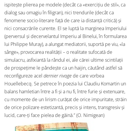
ispitește plierea pe modele (decât ca «exercițiu de stil», ca
dialog sau omagiu în filigran), nici trendurile (decât ca
fenomene socio-literare față de care ia distanță critică) și
nici consacrările curente. El se luptă la marginea Imperiului
(perversul și decervelantul Imperiu al Binelui, în formularea
lui Philippe Muray), a alungat mediatorii, suportă pe viu, «la
sânge», provocarea realității – o realitate sufocată de
simulacru, asfixiantă la rândul ei, ale cărei ultime scintilații
de prospețime le pândește ca un haijin, căutând astfel să
reconfigureze acel
dernier rivage
de care vorbea
Houellebecq. Se petrece în poezia lui Claudiu Komartin un
balans hamletian între a fi și a nu fi, între furie și extenuare,
cu momente de un lirism curățat de orice impuritate, străin
de orice polizare estetizantă, precis și intens, transgresiv și
lucid, care-ți face pielea de găină.” (O. Nimigean)