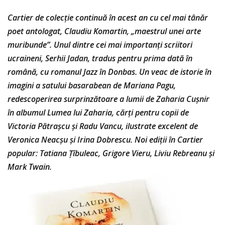
Cartier de colecție continuă în acest an cu cel mai tânăr
poet antologat, Claudiu Komartin, „maestrul unei arte
muribunde”. Unul dintre cei mai importanți scriitori
ucraineni, Serhii Jadan, tradus pentru prima dată în
română, cu romanul Jazz în Donbas. Un veac de istorie în
imagini a satului basarabean de Mariana Pagu,
redescoperirea surprinzătoare a lumii de Zaharia Cușnir
în albumul Lumea lui Zaharia, cărți pentru copii de
Victoria Pătrașcu și Radu Vancu, ilustrate excelent de
Veronica Neacșu și Irina Dobrescu. Noi ediții în Cartier
popular: Tatiana Țîbuleac, Grigore Vieru, Liviu Rebreanu și
Mark Twain.