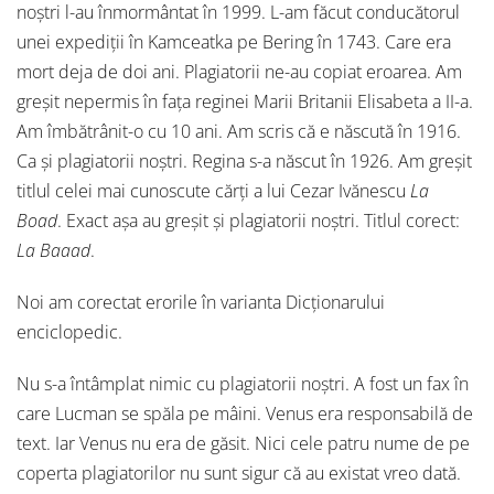
noștri l-au înmormântat în 1999. L-am făcut conducătorul
unei expediții în Kamceatka pe Bering în 1743. Care era
mort deja de doi ani. Plagiatorii ne-au copiat eroarea. Am
greșit nepermis în fața reginei Marii Britanii Elisabeta a II-a.
Am îmbătrânit-o cu 10 ani. Am scris că e născută în 1916.
Ca și plagiatorii noștri. Regina s-a născut în 1926. Am greșit
titlul celei mai cunoscute cărți a lui Cezar Ivănescu
La
Boad
. Exact așa au greșit și plagiatorii noștri. Titlul corect:
La Baaad
.
Noi am corectat erorile în varianta Dicționarului
enciclopedic.
Nu s-a întâmplat nimic cu plagiatorii noștri. A fost un fax în
care Lucman se spăla pe mâini. Venus era responsabilă de
text. Iar Venus nu era de găsit. Nici cele patru nume de pe
coperta plagiatorilor nu sunt sigur că au existat vreo dată.