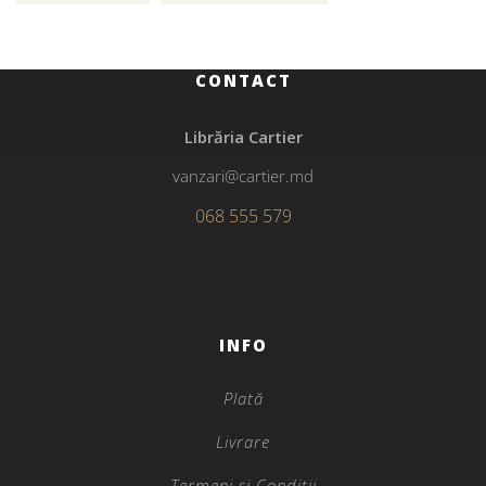
CONTACT
Librăria Cartier
vanzari@cartier.md
068 555 579
INFO
Plată
Livrare
Termeni și Condiții