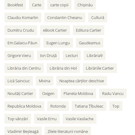
Bookfest
Carte
carte copii
Chișinău
Claudiu Komartin
Constantin Cheianu
Cultură
Dumitru Crudu
eBook Cartier
Editura Cartier
Em.Galaicu-Păun
Eugen Lungu
Gaudeamus
Grigore Vieru
Ion Druță
Lecturi
Librăria9
Librăria din Centru
Librăria din Hol
Librăriile Cartier
Lică Sainciuc
Mivina
Noaptea cărților deschise
Noutăți Cartier
Oxigen
Planeta Moldova
Radu Vancu
Republica Moldova
Rotonda
Tatiana Țîbuleac
Top
Top vânzări
Vasile Ernu
Vasile Vasilache
Vladimir Beșleagă
Zilele literaturii române