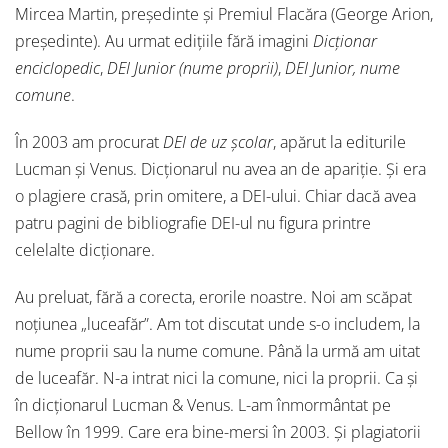
Mircea Martin, președinte și Premiul Flacăra (George Arion,
președinte). Au urmat edițiile fără imagini
Dicționar
enciclopedic
,
DEI Junior (nume proprii)
,
DEI Junior, nume
comune
.
În 2003 am procurat
DEI de uz școlar
, apărut la editurile
Lucman și Venus. Dicționarul nu avea an de apariție. Și era
o plagiere crasă, prin omitere, a DEI-ului. Chiar dacă avea
patru pagini de bibliografie DEI-ul nu figura printre
celelalte dicționare.
Au preluat, fără a corecta, erorile noastre. Noi am scăpat
noțiunea „luceafăr”. Am tot discutat unde s-o includem, la
nume proprii sau la nume comune. Până la urmă am uitat
de luceafăr. N-a intrat nici la comune, nici la proprii. Ca și
în dicționarul Lucman & Venus. L-am înmormântat pe
Bellow în 1999. Care era bine-mersi în 2003. Și plagiatorii