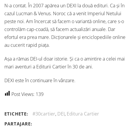
N-a contat. În 2007 apărea un DEXI la două edituri. Ca și în
cazul Lucman & Venus. Noroc că a venit Imperiul Netului
peste noi. Am încercat să facem o variantă online, care s-o
controlăm cap-coadă, să facem actualizări anuale. Dar
efortul era prea mare. Dicționarele și enciclopediile online
au cucerit rapid piața.
Așa a rămas DEI-ul doar istorie. Și ca o amintire a celei mai
mari aventuri a Editurii Cartier în 30 de ani.
DEXI este în continuare în vânzare.
Post Views:
139
#30cartier
,
DEI
,
Editura Cartier
ETICHETE:
PARTAJARE: