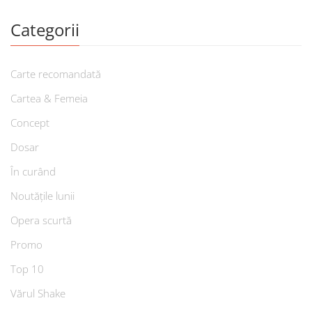
Categorii
Carte recomandată
Cartea & Femeia
Concept
Dosar
În curând
Noutățile lunii
Opera scurtă
Promo
Top 10
Vărul Shake