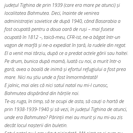
judeţul Tighina de prin 1939 (care era mare pe atunci) şi
localitatea Bahmutea. Deci, înainte de venirea
administraţiei sovietice de după 1940, când Basarabia a
fost ocupată pentru a doua oară de ruşi – mai fusese
ocupată în 1812 –, taică-meu, CFR-ist, ne-a băgat într-un
vagon de marfă şi ne-a expediat în ţară, la rudele din regat.
El a venit mai târziu, după ce a predat actele gării sau haltei.
Pe drum, bunica după mamă, luată cu noi, a murit într-o
gară; avea o boală de inimă şi efortul refugiului a fost prea
mare. Nici nu ştiu unde a fost înmormântată!
E jalnic, mai ales că nici satul natal nu mi-l cunosc,
Bahmutea dispărând din hărţile noi.
Te-aş ruga, în timp, să te ocupi de asta, să cauţi o hartă de
prin 1938-1939-1940 şi să vezi, în judeţul Tighina de atunci,
unde era Bahmutea? Părinţii mei au murit şi nu mi-au zis
decât locul naşterii din buletin.