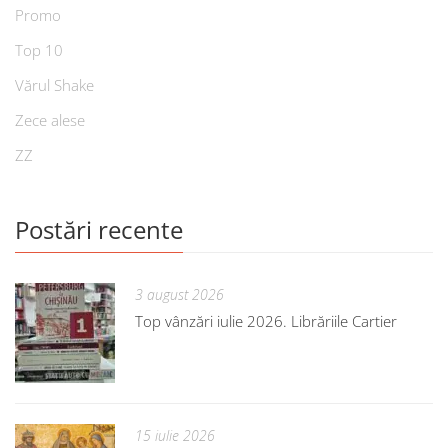
Promo
Top 10
Vărul Shake
Zece alese
ZZ
Postări recente
3 august 2026
Top vânzări iulie 2026. Librăriile Cartier
15 iulie 2026