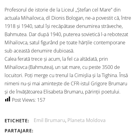
Profesorul de istorie de la Liceul „Ştefan cel Mare” din
actuala Mihailovca, dl Dionis Bologan, ne-a povestit că, între
1918 şi 1940, satul îşi recăpătase denumirea străveche,
Bahmutea. Dar după 1940, puterea sovietică l-a rebotezat
Mihailovca, satul figurând pe toate hărţile contemporane
sub această denumire dubioasă.
Calea ferată trece şi acum, la fel ca altădată, prin
Mihailovca (Bahmutea), un sat mare, cu peste 3500 de
locuitori. Poţi merge cu trenul la Cimişlia şi la Tighina. Însă
nimeni nu-şi mai aminteşte de CFR-istul Grigore Brumaru
şi de învăţătoarea Elisabeta Brumaru, părinţii poetului.
Post Views:
157
Emil Brumaru
,
Planeta Moldova
ETICHETE:
PARTAJARE: