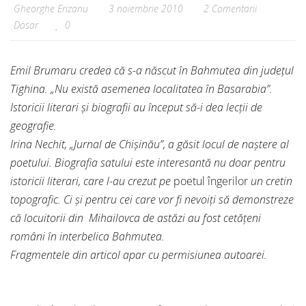
Gheorghe Erizanu
3 noiembrie 2010
2 Comentarii
Dosar
0
Emil Brumaru credea că s-a născut în Bahmutea din județul
Tighina. „Nu există asemenea localitatea în Basarabia”.
Istoricii literari și biografii au început să-i dea lecții de
geografie.
Irina Nechit, „Jurnal de Chișinău”, a găsit locul de naștere al
poetului. Biografia satului este interesantă nu doar pentru
istoricii literari, care l-au crezut pe
poetul îngerilor
un cretin
topografic. Ci și pentru cei care vor fi nevoiți să demonstreze
că locuitorii din Mihailovca de astăzi au fost cetățeni
români în interbelica Bahmutea.
Fragmentele din articol apar cu permisiunea autoarei.