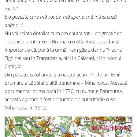
Satul natal nu l-am văzut niciodată. Mă simt ca şi cum nu
exist!!!
E o poveste care mă roade, mă sperie, mă întristează
adânc…”
Nu voi relata detaliat cum am căutat satul enigmatic ce
devenise pentru Emil Brumaru o Atlantidă obsedantă.
Important e că, până la urmă, l-am găsit, dar nu în zona
Tighinei sau în Transnistria, nici în Călăraşi, ci în raionul
Cimişlia.
Din păcate, satul unde s-a născut acum 71 de ani Emil
Brumaru a căpătat o altă denumire – Mihailovca. Atestată
documentar prima oară în 1776, cu numele Bahmutea,
această aşezare a fost denumită de autorităţile ruse
Mihailovca, în 1812.