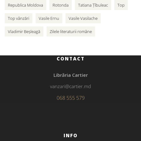
Republica Moldova
Rotonda
Tatiana Țîbuleac
Top
Top vânzări
Vasile Ernu
Vasile Vasilache
Vladimir Beșleagă
Zilele literaturii române
CONTACT
Librăria Cartier
vanzari@cartier.md
068 555 579
INFO