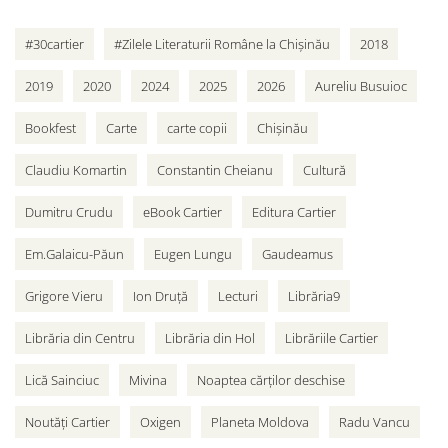
#30cartier
#Zilele Literaturii Române la Chișinău
2018
2019
2020
2024
2025
2026
Aureliu Busuioc
Bookfest
Carte
carte copii
Chișinău
Claudiu Komartin
Constantin Cheianu
Cultură
Dumitru Crudu
eBook Cartier
Editura Cartier
Em.Galaicu-Păun
Eugen Lungu
Gaudeamus
Grigore Vieru
Ion Druță
Lecturi
Librăria9
Librăria din Centru
Librăria din Hol
Librăriile Cartier
Lică Sainciuc
Mivina
Noaptea cărților deschise
Noutăți Cartier
Oxigen
Planeta Moldova
Radu Vancu