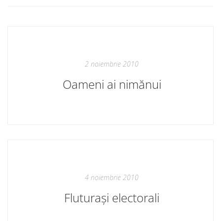
2 noiembrie 2010
Oameni ai nimănui
4 noiembrie 2010
Fluturași electorali