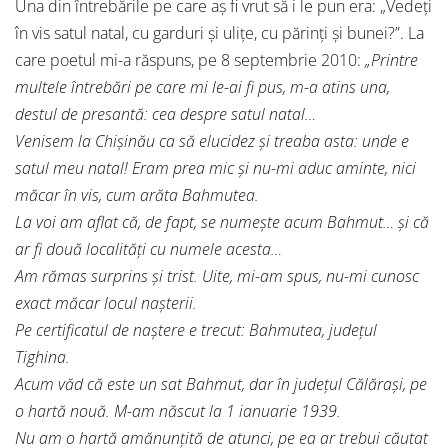
Una din întrebările pe care aş fi vrut să i le pun era: „Vedeţi
în vis satul natal, cu garduri şi uliţe, cu părinţi şi bunei?”. La
care poetul mi-a răspuns, pe 8 septembrie 2010:
„Printre
multele întrebări pe care mi le-ai fi pus, m-a atins una,
destul de presantă: cea despre satul natal…
Venisem la Chişinău ca să elucidez şi treaba asta: unde e
satul meu natal! Eram prea mic şi nu-mi aduc aminte, nici
măcar în vis, cum arăta Bahmutea.
La voi am aflat că, de fapt, se numeşte acum Bahmut… şi că
ar fi două localităţi cu numele acesta…
Am rămas surprins şi trist. Uite, mi-am spus, nu-mi cunosc
exact măcar locul naşterii.
Pe certificatul de naştere e trecut: Bahmutea, judeţul
Tighina.
Acum văd că este un sat Bahmut, dar în judeţul Călăraşi, pe
o hartă nouă. M-am născut la 1 ianuarie 1939.
Nu am o hartă amănunţită de atunci, pe ea ar trebui căutat