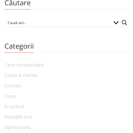
Căutare
Categorii
Carte recomandată
Cartea & Femeia
Concept
Dosar
În curând
Noutățile lunii
Opera scurtă