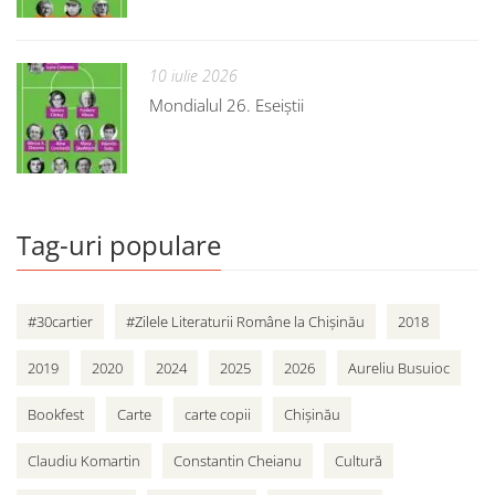
10 iulie 2026
Mondialul 26. Eseiștii
Tag-uri populare
#30cartier
#Zilele Literaturii Române la Chișinău
2018
2019
2020
2024
2025
2026
Aureliu Busuioc
Bookfest
Carte
carte copii
Chișinău
Claudiu Komartin
Constantin Cheianu
Cultură