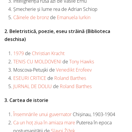
Intelighenția rusă azi de Vasile Ernu
Șmecherie și lume rea de Adrian Schiop
Câinele de bronz
de
Emanuela Iurkin
2. Beletristică, poezie, eseu străină (Biblioteca
deschisa)
1979
de
Christian Kracht
TENIS CU MOLDOVENI
de
Tony Hawks
Moscova-Petușki de
Venedikt Erofeev
ESEURI CRITICE
de
Roland Barthes
JURNAL DE DOLIU
de
Roland Barthes
3. Cartea de istorie
Însemnările unui guvernator
Chișinau, 1903-1904
Ca un hoț ziua în amiaza mare
Puterea în epoca
postumanității de
Slavoj Žižek