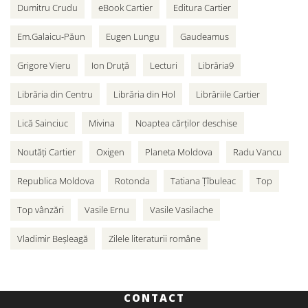
Dumitru Crudu
eBook Cartier
Editura Cartier
Em.Galaicu-Păun
Eugen Lungu
Gaudeamus
Grigore Vieru
Ion Druță
Lecturi
Librăria9
Librăria din Centru
Librăria din Hol
Librăriile Cartier
Lică Sainciuc
Mivina
Noaptea cărților deschise
Noutăți Cartier
Oxigen
Planeta Moldova
Radu Vancu
Republica Moldova
Rotonda
Tatiana Țîbuleac
Top
Top vânzări
Vasile Ernu
Vasile Vasilache
Vladimir Beșleagă
Zilele literaturii române
CONTACT