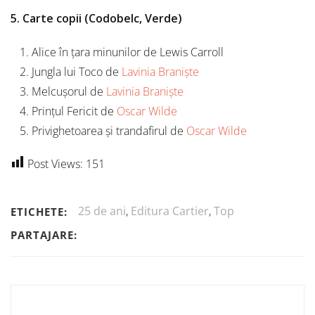
5. Carte copii (Codobelc, Verde)
Alice în țara minunilor de Lewis Carroll
Jungla lui Toco de
Lavinia Braniște
Melcușorul de
Lavinia Braniște
Prințul Fericit de
Oscar Wilde
Privighetoarea și trandafirul de
Oscar Wilde
Post Views:
151
25 de ani
,
Editura Cartier
,
Top
ETICHETE:
PARTAJARE: