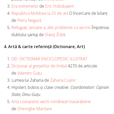
Era extremelor
de
Eric Hobsbawm
Republica Moldova la 25 de ani
O încercare de bilanț
de
Petru Negură
Refugiați, teroare și alte probleme cu vecinii
Împotriva
dublului șantaj de
Slavoj Žižek
4. Artă & carte referință (Dictionare, Art)
DEI. DICTIONAR ENCICLOPEDIC ILUSTRAT
Dicționar al greșelilor de limbă
4270 de articole
de
Valentin Guțu
Lumea lui Zaharia de
Zaharia Cușnir
Hipsteri, bobos și clase creative.
Coordonatori: Ciprian
State, Dinu Guțu.
Arta covoarelor vechi românești basarabene
de
Gheorghe Mardare