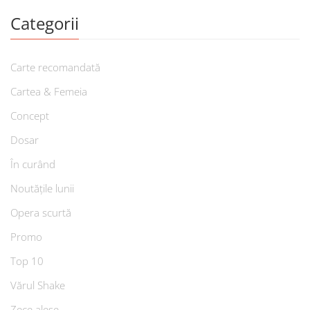
Categorii
Carte recomandată
Cartea & Femeia
Concept
Dosar
În curând
Noutățile lunii
Opera scurtă
Promo
Top 10
Vărul Shake
Zece alese