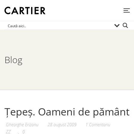
Blog
Țepeș. Oameni de pământ
Gheorghe Erizanu
28 august 2009
1 Comentariu
ZZ
0