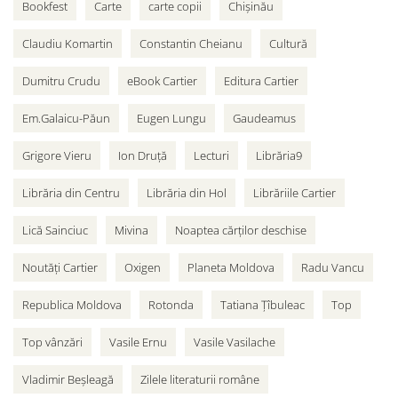
Bookfest
Carte
carte copii
Chișinău
Claudiu Komartin
Constantin Cheianu
Cultură
Dumitru Crudu
eBook Cartier
Editura Cartier
Em.Galaicu-Păun
Eugen Lungu
Gaudeamus
Grigore Vieru
Ion Druță
Lecturi
Librăria9
Librăria din Centru
Librăria din Hol
Librăriile Cartier
Lică Sainciuc
Mivina
Noaptea cărților deschise
Noutăți Cartier
Oxigen
Planeta Moldova
Radu Vancu
Republica Moldova
Rotonda
Tatiana Țîbuleac
Top
Top vânzări
Vasile Ernu
Vasile Vasilache
Vladimir Beșleagă
Zilele literaturii române