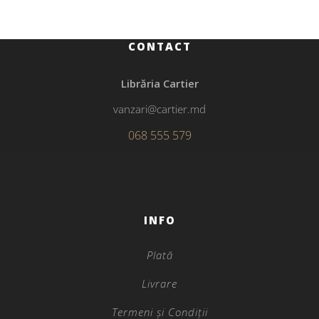
CONTACT
Librăria Cartier
vanzari@cartier.md
068 555 579
INFO
Plată
Livrare
Termeni și Condiții