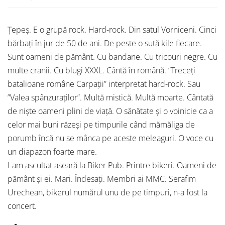
Țepeș. E o grupă rock. Hard-rock. Din satul Vorniceni. Cinci
bărbați în jur de 50 de ani. De peste o sută kile fiecare.
Sunt oameni de pământ. Cu bandane. Cu tricouri negre. Cu
multe cranii. Cu blugi XXXL. Cântă în română. ”Treceți
batalioane române Carpații” interpretat hard-rock. Sau
”Valea spânzuraților”. Multă mistică. Multă moarte. Cântată
de niște oameni plini de viață. O sănătate și o voinicie ca a
celor mai buni răzeși pe timpurile când mămăliga de
porumb încă nu se mânca pe aceste meleaguri. O voce cu
un diapazon foarte mare.
I-am ascultat aseară la Biker Pub. Printre bikeri. Oameni de
pământ și ei. Mari. Îndesați. Membri ai MMC. Serafim
Urechean, bikerul numărul unu de pe timpuri, n-a fost la
concert.