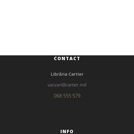
Poezie
199.00
MDL
Așteptându-i pe barbari. Poeme
CONTACT
Librăria Cartier
vanzari@cartier.md
068 555 579
INFO