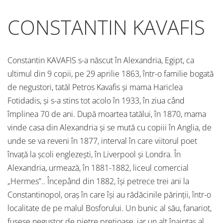
CONSTANTIN KAVAFIS
Constantin KAVAFIS s-a născut în Alexandria, Egipt, ca
ultimul din 9 copii, pe 29 aprilie 1863, într-o familie bogată
de negustori, tatăl Petros Kavafis și mama Hariclea
Fotidadis, și s-a stins tot acolo în 1933, în ziua când
împlinea 70 de ani. După moartea tatălui, în 1870, mama
vinde casa din Alexandria și se mută cu copiii în Anglia, de
unde se va reveni în 1877, interval în care viitorul poet
învață la școli englezești, în Liverpool și Londra. În
Alexandria, urmează, în 1881-1882, liceul comercial
„Hermes”.. Începând din 1882, își petrece trei ani la
Constantinopol, oraș în care își au rădăcinile părinții, într-o
localitate de pe malul Bosforului. Un bunic al său, fanariot,
fusese negustor de pietre prețioase, iar un alt înaintaș al