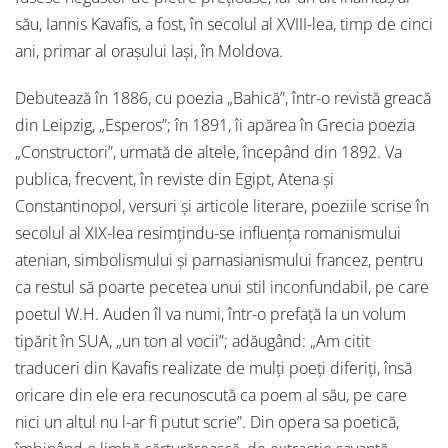
său, Iannis Kavafis, a fost, în secolul al XVIII-lea, timp de cinci
ani, primar al orașului Iași, în Moldova.
Debutează în 1886, cu poezia „Bahică”, într-o revistă greacă
din Leipzig, „Esperos”; în 1891, îi apărea în Grecia poezia
„Constructori”, urmată de altele, începând din 1892. Va
publica, frecvent, în reviste din Egipt, Atena și
Constantinopol, versuri și articole literare, poeziile scrise în
secolul al XIX-lea resimțindu-se influența romanismului
atenian, simbolismului și parnasianismului francez, pentru
ca restul să poarte pecetea unui stil inconfundabil, pe care
poetul W.H. Auden îl va numi, într-o prefață la un volum
tipărit în SUA, „un ton al vocii”; adăugând: „Am citit
traduceri din Kavafis realizate de mulți poeți diferiți, însă
oricare din ele era recunoscută ca poem al său, pe care
nici un altul nu l-ar fi putut scrie”. Din opera sa poetică,