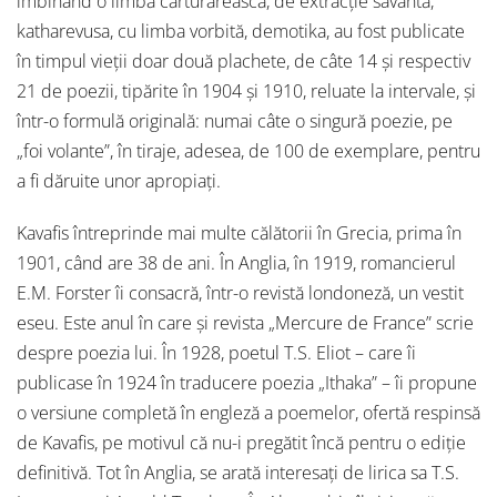
îmbinând o limbă cărturărească, de extracție savantă,
katharevusa, cu limba vorbită, demotika, au fost publicate
în timpul vieții doar două plachete, de câte 14 și respectiv
21 de poezii, tipărite în 1904 și 1910, reluate la intervale, și
într-o formulă originală: numai câte o singură poezie, pe
„foi volante”, în tiraje, adesea, de 100 de exemplare, pentru
a fi dăruite unor apropiați.
Kavafis întreprinde mai multe călătorii în Grecia, prima în
1901, când are 38 de ani. În Anglia, în 1919, romancierul
E.M. Forster îi consacră, într-o revistă londoneză, un vestit
eseu. Este anul în care şi revista „Mercure de France” scrie
despre poezia lui. În 1928, poetul T.S. Eliot – care îi
publicase în 1924 în traducere poezia „Ithaka” – îi propune
o versiune completă în engleză a poemelor, ofertă respinsă
de Kavafis, pe motivul că nu-i pregătit încă pentru o ediție
definitivă. Tot în Anglia, se arată interesați de lirica sa T.S.