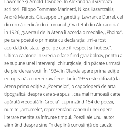
Lawrence și Arnold Toynbee. În Alexandria îl vizitează
scriitorii Filippo Tommaso Marinetti, Nikos Kazantzakis,
André Maurois, Giuseppe Ungaretti şi Lawrance Durrel, cel
din urmă dedicându-i romanul „Cvartetul din Alexandria”.
În 1926, guvernul de la Atena îi acordă o medalie, „Phoinx”,
pe care poetul o primește cu declarația: „mi-a fost
acordată de statul grec, pe care îl respect și-l iubesc”.
Ultima călătorie în Grecia o face fiind grav bolnav, pentru a
se supune unei intervenții chirurgicale, din păcate urmată
de pierderea vocii. În 1934, în Olanda apare prima ediție
europeană a operei kavafiene. Iar în 1935 este difuzată la
Atena prima ediție a „Poemelor”, o capodoperă de artă
tipografică, despre care s-a spus: „cea mai frumoasă carte
apărută vreodată în Grecia”, cuprinzând 154 de poezii,
numite „antumele”, reprezentând canonul unei opere
literare menite să înfrunte timpul. Poezii ale unui autor
afirmând despre sine, în deplină cunoștință de cauză: