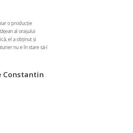
hiar o producţie
tăţean al oraşului
ică, el a obţinut şi
urier nu e în stare să-l
e Constantin