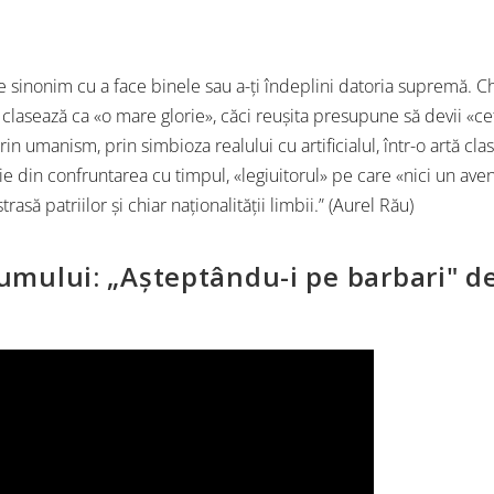
 e sinonim cu a face binele sau a-ţi îndeplini datoria supremă. C
 clasează ca «o mare glorie», căci reuşita presupune să devii «ce
rin umanism, prin simbioza realului cu artificialul, într-o artă clas
e din confruntarea cu timpul, «legiuitorul» pe care «nici un avent
trasă patriilor şi chiar naţionalităţii limbii.” (Aurel Rău)
umului: „Așteptându-i pe barbari" d