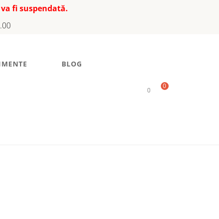
 va fi suspendată.
7.00
IMENTE
BLOG
0
0