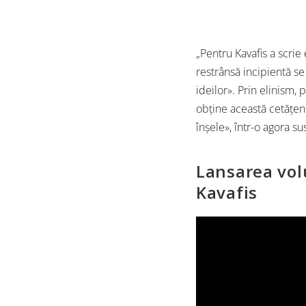
„Pentru Kavafis a scrie
restrânsă incipientă se
ideilor». Prin elinism, p
obţine această cetăţeni
înşele», într-o agora sus
Lansarea vol
Kavafis