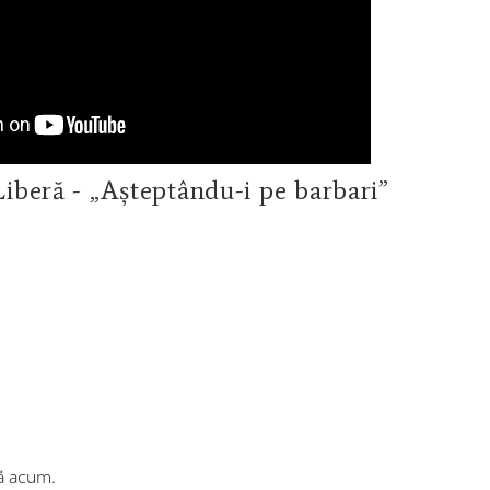
iberă - „Așteptându-i pe barbari”
ă acum.