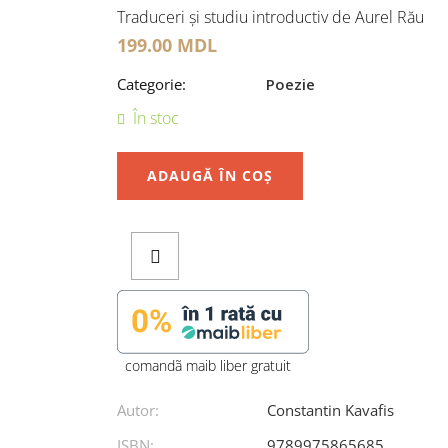
Traduceri și studiu introductiv de Aurel Rău
199.00
MDL
Categorie:
Poezie
În stoc
ADAUGĂ ÎN COȘ
comandã maib liber gratuit
Autor:
Constantin Kavafis
ISBN:
9789975865685