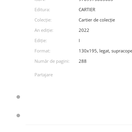
Editura:
CARTIER
Colecție:
Cartier de colecție
An ediţie:
2022
Ediţie:
I
Format:
130x195, legat, supracope
Număr de pagini:
288
Partajare