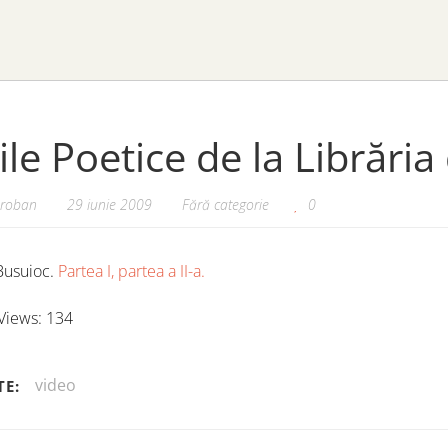
ile Poetice de la Librăria
oroban
29 iunie 2009
Fără categorie
0
Busuioc.
Partea I,
partea a II-a.
Views:
134
video
TE: