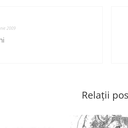
unie 2009
ni
Relații pos