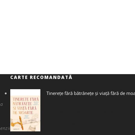
CARTE RECOMANDATĂ
Tinerețe fără bătrânețe și viață fără de mo
na
enzii