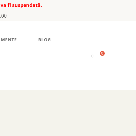
 va fi suspendată.
7.00
IMENTE
BLOG
0
0