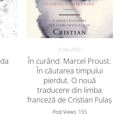
9 mai 2022
nda
În curând: Marcel Proust.
În
În căutarea timpului
spect
pierdut. O nouă
la Tea
traducere din limba
Emin
franceză de Cristian Fulaș
Post Views: 155