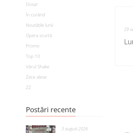
Dosar
În curând
Noutățile lunii
29 i
Opera scurtă
Lu
Promo
Top 10
Vărul Shake
Zece alese
ZZ
Postări recente
3 august 2026