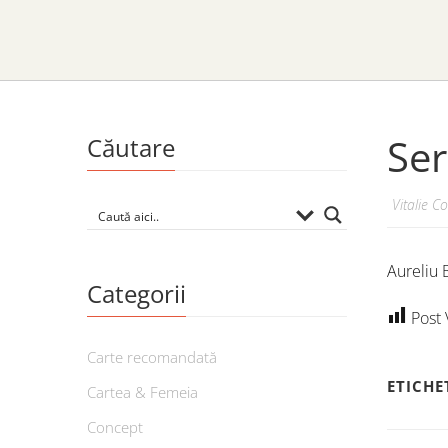
Ser
Căutare
Vitalie C
Aureliu 
Categorii
Post 
Carte recomandată
ETICHE
Cartea & Femeia
Concept