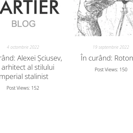
4 octombrie 2022
19 septembrie 2022
rând: Alexei Șciusev,
În curând: Roto
arhitect al stilului
Post Views: 150
imperial stalinist
Post Views: 152