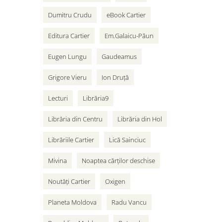
Dumitru Crudu
eBook Cartier
Editura Cartier
Em.Galaicu-Păun
Eugen Lungu
Gaudeamus
Grigore Vieru
Ion Druță
Lecturi
Librăria9
Librăria din Centru
Librăria din Hol
Librăriile Cartier
Lică Sainciuc
Mivina
Noaptea cărților deschise
Noutăți Cartier
Oxigen
Planeta Moldova
Radu Vancu