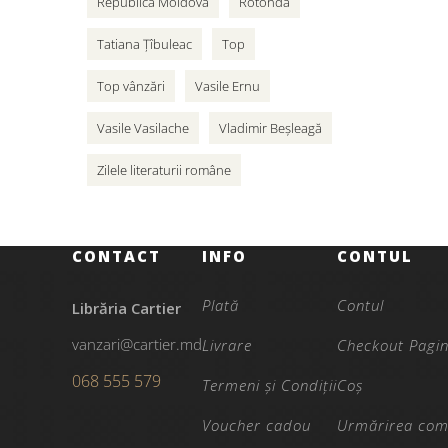
Republica Moldova
Rotonda
Tatiana Țîbuleac
Top
Top vânzări
Vasile Ernu
Vasile Vasilache
Vladimir Beșleagă
Zilele literaturii române
CONTACT
INFO
CONTUL
Plată
Contul
Librăria Cartier
vanzari@cartier.md
Livrare
Checkout Pagi
068 555 579
Termeni și Condiții
Coș
Voucher cadou
Urmărirea com