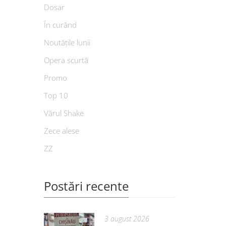
Dosar
În curând
Noutățile lunii
Opera scurtă
Promo
Top 10
Vărul Shake
Zece alese
ZZ
Postări recente
3 august 2026