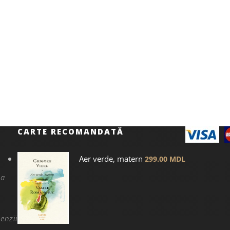
CARTE RECOMANDATĂ
Aer verde, matern
299.00
MDL
na
enzii