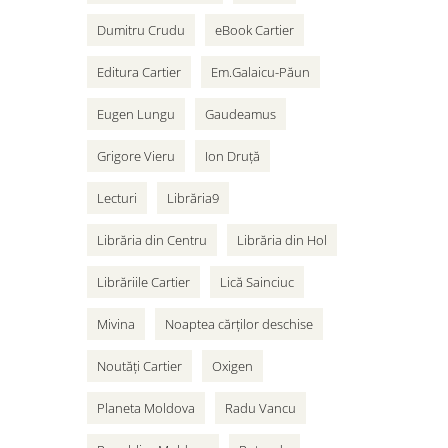
Dumitru Crudu
eBook Cartier
Editura Cartier
Em.Galaicu-Păun
Eugen Lungu
Gaudeamus
Grigore Vieru
Ion Druță
Lecturi
Librăria9
Librăria din Centru
Librăria din Hol
Librăriile Cartier
Lică Sainciuc
Mivina
Noaptea cărților deschise
Noutăți Cartier
Oxigen
Planeta Moldova
Radu Vancu