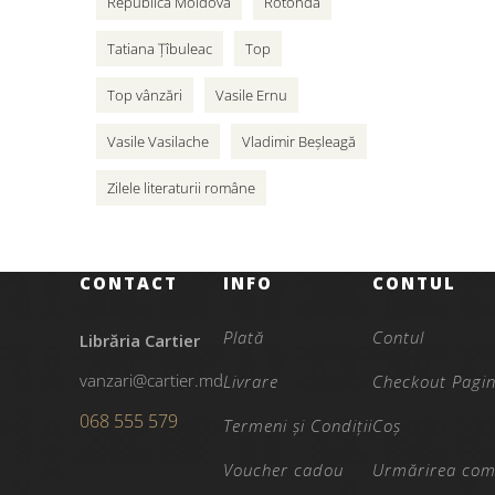
Republica Moldova
Rotonda
Tatiana Țîbuleac
Top
Top vânzări
Vasile Ernu
Vasile Vasilache
Vladimir Beșleagă
Zilele literaturii române
CONTACT
INFO
CONTUL
Plată
Contul
Librăria Cartier
vanzari@cartier.md
Livrare
Checkout Pagi
068 555 579
Termeni și Condiții
Coș
Voucher cadou
Urmărirea com