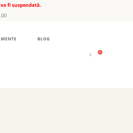
 va fi suspendată.
7.00
IMENTE
BLOG
0
0