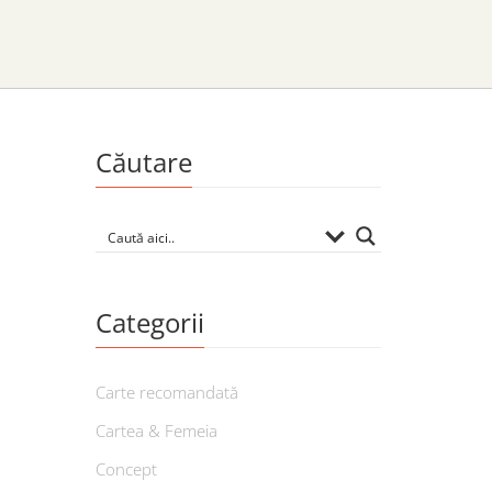
Căutare
Categorii
Carte recomandată
Cartea & Femeia
Concept