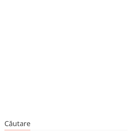
28 martie 2016
Fondul Moldova – podul de investiții
peste Prut. În curând
Căutare