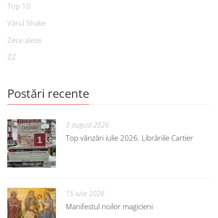
Top 10
Vărul Shake
Zece alese
ZZ
Postări recente
3 august 2026
Top vânzări iulie 2026. Librăriile Cartier
15 iulie 2026
Manifestul noilor magicieni