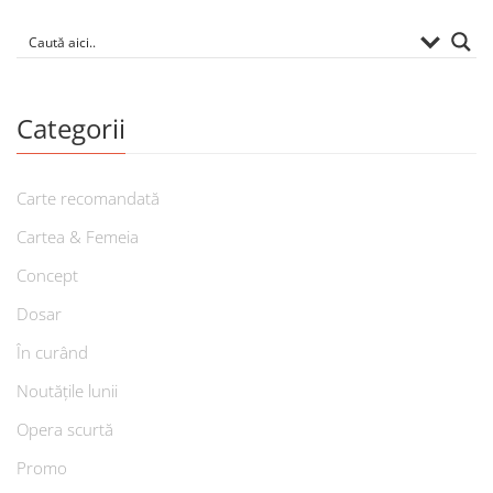
Categorii
Carte recomandată
Cartea & Femeia
Concept
Dosar
În curând
Noutățile lunii
Opera scurtă
Promo