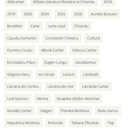
#30cartier
#Zilele Literaturii Române la Chișinău
2018
2019
2020
2024
2025
2026
Aureliu Busuioc
Bookfest
Carte
carte copii
Chișinău
Claudiu Komartin
Constantin Cheianu
Cultură
Dumitru Crudu
eBook Cartier
Editura Cartier
Em.Galaicu-Păun
Eugen Lungu
Gaudeamus
Grigore Vieru
Ion Druță
Lecturi
Librăria9
Librăria din Centru
Librăria din Hol
Librăriile Cartier
Lică Sainciuc
Mivina
Noaptea cărților deschise
Noutăți Cartier
Oxigen
Planeta Moldova
Radu Vancu
Republica Moldova
Rotonda
Tatiana Țîbuleac
Top