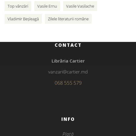
Top vânzări
Vasile Ernu
Vasile Vasilache
Vladimir Beșleagă
Zilele literaturii române
CONTACT
Librăria Cartier
vanzari@cartier.md
068 555 579
INFO
Plată