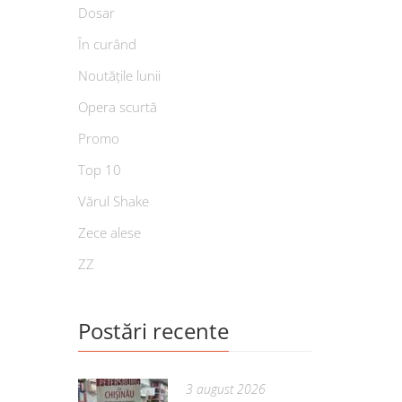
Dosar
În curând
Noutățile lunii
Opera scurtă
Promo
Top 10
Vărul Shake
Zece alese
ZZ
Postări recente
3 august 2026