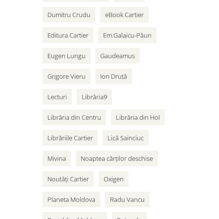
Dumitru Crudu
eBook Cartier
Editura Cartier
Em.Galaicu-Păun
Eugen Lungu
Gaudeamus
Grigore Vieru
Ion Druță
Lecturi
Librăria9
Librăria din Centru
Librăria din Hol
Librăriile Cartier
Lică Sainciuc
Mivina
Noaptea cărților deschise
Noutăți Cartier
Oxigen
Planeta Moldova
Radu Vancu