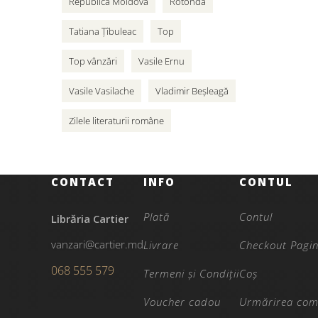
Republica Moldova
Rotonda
Tatiana Țîbuleac
Top
Top vânzări
Vasile Ernu
Vasile Vasilache
Vladimir Beșleagă
Zilele literaturii române
CONTACT
INFO
CONTUL
Plată
Contul
Librăria Cartier
vanzari@cartier.md
Livrare
Checkout Pagi
068 555 579
Termeni și Condiții
Coș
Voucher cadou
Urmărirea com