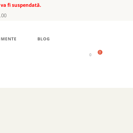
 va fi suspendată.
7.00
IMENTE
BLOG
0
0