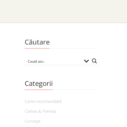
Căutare
Categorii
Carte recomandată
Cartea & Femeia
Concept