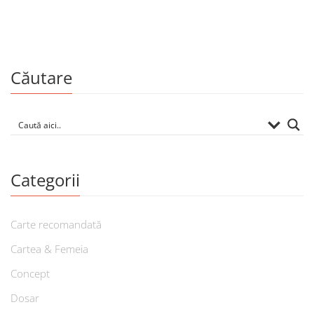
Căutare
Categorii
Carte recomandată
Cartea & Femeia
Concept
Dosar