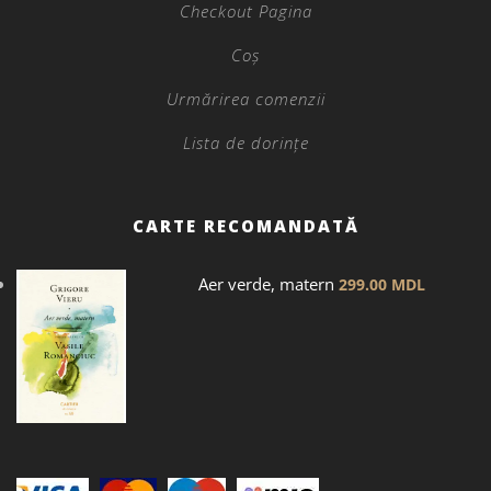
Checkout Pagina
Coș
Urmărirea comenzii
Lista de dorințe
CARTE RECOMANDATĂ
Aer verde, matern
299.00
MDL