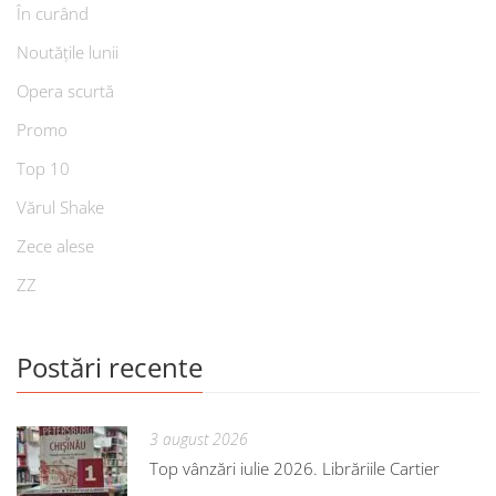
În curând
Noutățile lunii
Opera scurtă
Promo
Top 10
Vărul Shake
Zece alese
ZZ
Postări recente
3 august 2026
Top vânzări iulie 2026. Librăriile Cartier