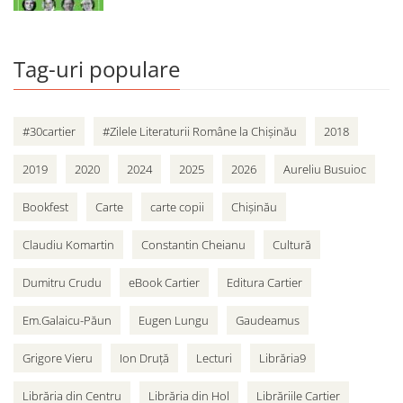
Tag-uri populare
#30cartier
#Zilele Literaturii Române la Chișinău
2018
2019
2020
2024
2025
2026
Aureliu Busuioc
Bookfest
Carte
carte copii
Chișinău
Claudiu Komartin
Constantin Cheianu
Cultură
Dumitru Crudu
eBook Cartier
Editura Cartier
Em.Galaicu-Păun
Eugen Lungu
Gaudeamus
Grigore Vieru
Ion Druță
Lecturi
Librăria9
Librăria din Centru
Librăria din Hol
Librăriile Cartier