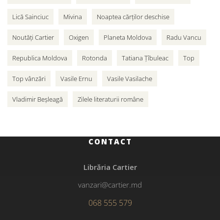
Lică Sainciuc
Mivina
Noaptea cărților deschise
Noutăți Cartier
Oxigen
Planeta Moldova
Radu Vancu
Republica Moldova
Rotonda
Tatiana Țîbuleac
Top
Top vânzări
Vasile Ernu
Vasile Vasilache
Vladimir Beșleagă
Zilele literaturii române
CONTACT
Librăria Cartier
vanzari@cartier.md
068 555 579