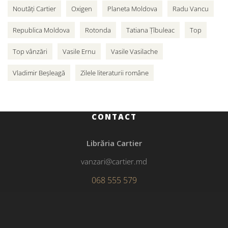
Noutăți Cartier
Oxigen
Planeta Moldova
Radu Vancu
Republica Moldova
Rotonda
Tatiana Țîbuleac
Top
Top vânzări
Vasile Ernu
Vasile Vasilache
Vladimir Beșleagă
Zilele literaturii române
CONTACT
Librăria Cartier
vanzari@cartier.md
068 555 579