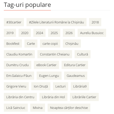
Tag-uri populare
#30cartier
#Zilele Literaturii Române la Chișinău
2018
2019
2020
2024
2025
2026
Aureliu Busuioc
Bookfest
Carte
carte copii
Chișinău
Claudiu Komartin
Constantin Cheianu
Cultură
Dumitru Crudu
eBook Cartier
Editura Cartier
Em.Galaicu-Păun
Eugen Lungu
Gaudeamus
Grigore Vieru
Ion Druță
Lecturi
Librăria9
Librăria din Centru
Librăria din Hol
Librăriile Cartier
Lică Sainciuc
Mivina
Noaptea cărților deschise