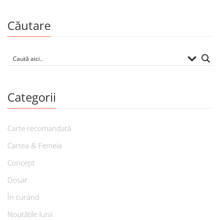
Căutare
Categorii
Carte recomandată
Cartea & Femeia
Concept
Dosar
În curând
Noutățile lunii