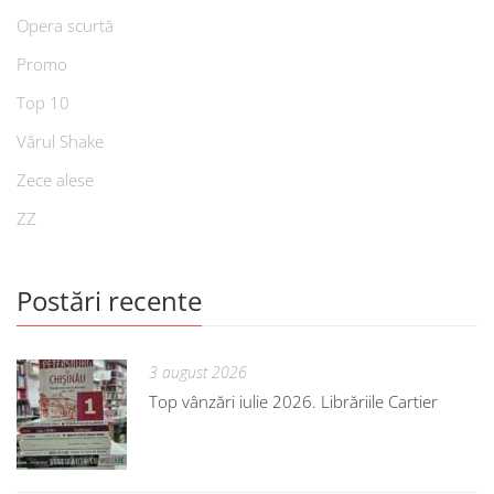
Opera scurtă
Promo
Top 10
Vărul Shake
Zece alese
ZZ
Postări recente
3 august 2026
Top vânzări iulie 2026. Librăriile Cartier