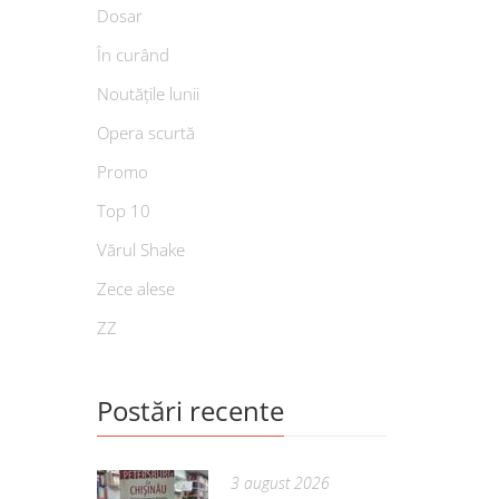
Dosar
În curând
Noutățile lunii
Opera scurtă
Promo
Top 10
Vărul Shake
Zece alese
ZZ
Postări recente
3 august 2026