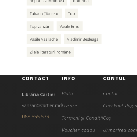
Republica Moldova
Rotonda
Tatiana Țîbuleac
Top
Top vânzări
Vasile Ernu
Vasile Vasilache
Vladimir Beșleagă
Zilele literaturii române
CONTACT
INFO
CONTUL
Plată
Contul
Librăria Cartier
vanzari@cartier.md
Livrare
Checkout Pagi
068 555 579
Termeni și Condiții
Coș
Voucher cadou
Urmărirea com