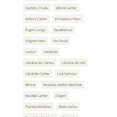
Dumitru Crudu
eBook Cartier
Editura Cartier
Em.Galaicu-Păun
Eugen Lungu
Gaudeamus
Grigore Vieru
Ion Druță
Lecturi
Librăria9
Librăria din Centru
Librăria din Hol
Librăriile Cartier
Lică Sainciuc
Mivina
Noaptea cărților deschise
Noutăți Cartier
Oxigen
Planeta Moldova
Radu Vancu