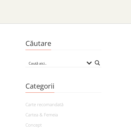
Căutare
Categorii
Carte recomandată
Cartea & Femeia
Concept