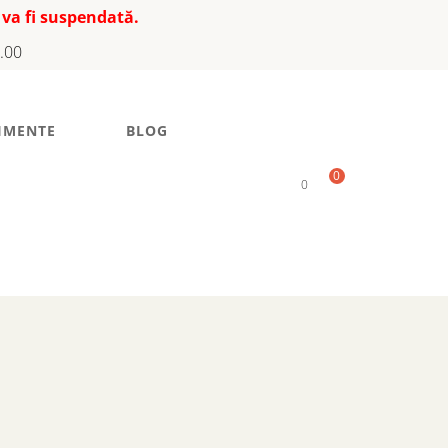
 va fi suspendată.
7.00
IMENTE
BLOG
0
0