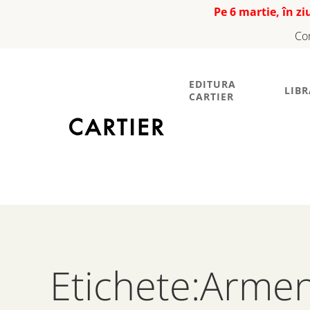
Pe 6 martie, în z
Co
EDITURA
LIBR
CARTIER
Etichete:Armen