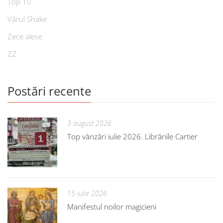
Top 10
Vărul Shake
Zece alese
ZZ
Postări recente
3 august 2026
Top vânzări iulie 2026. Librăriile Cartier
15 iulie 2026
Manifestul noilor magicieni