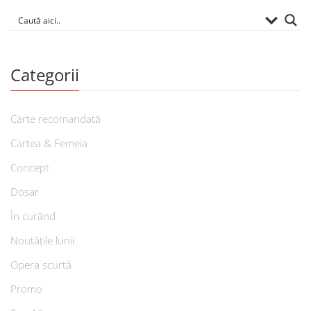
Categorii
Carte recomandată
Cartea & Femeia
Concept
Dosar
În curând
Noutățile lunii
Opera scurtă
Promo