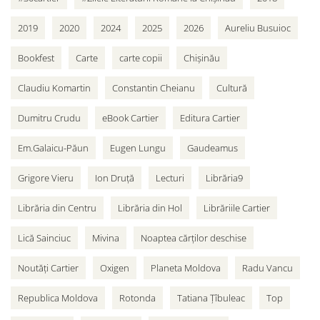
2019
2020
2024
2025
2026
Aureliu Busuioc
Bookfest
Carte
carte copii
Chișinău
Claudiu Komartin
Constantin Cheianu
Cultură
Dumitru Crudu
eBook Cartier
Editura Cartier
Em.Galaicu-Păun
Eugen Lungu
Gaudeamus
Grigore Vieru
Ion Druță
Lecturi
Librăria9
Librăria din Centru
Librăria din Hol
Librăriile Cartier
Lică Sainciuc
Mivina
Noaptea cărților deschise
Noutăți Cartier
Oxigen
Planeta Moldova
Radu Vancu
Republica Moldova
Rotonda
Tatiana Țîbuleac
Top