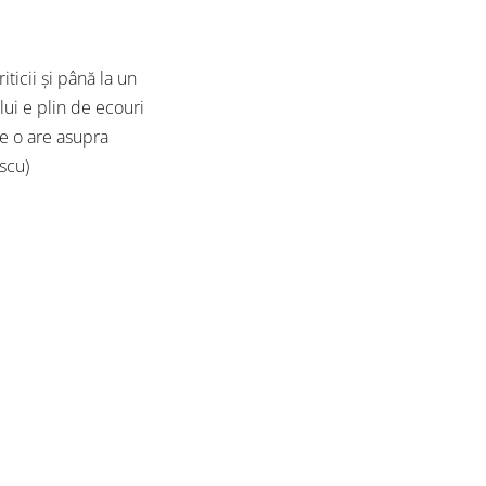
ticii şi până la un
lui e plin de ecouri
e o are asupra
escu)