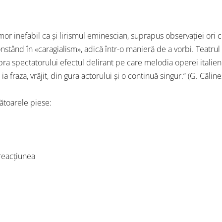
or inefabil ca şi lirismul eminescian, suprapus observaţiei ori cri
tând în «caragialism», adică într-o manieră de a vorbi. Teatrul 
a spectatorului efectul delirant pe care melodia operei italien
ia fraza, vrăjit, din gura actorului şi o continuă singur.” (G. Călin
toarele piese:
reacţiunea