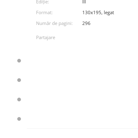
Ediţie:
III
Format:
130x195, legat
Număr de pagini:
296
Partajare