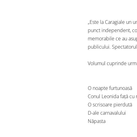
„Este la Caragiale un um
punct independent, cons
memorabile ce au asupr
publicului. Spectatorul 
Volumul cuprinde urmă
O noapte furtunoasă
Conul Leonida faţă cu 
O scrisoare pierdută
D-ale carnavalului
Năpasta