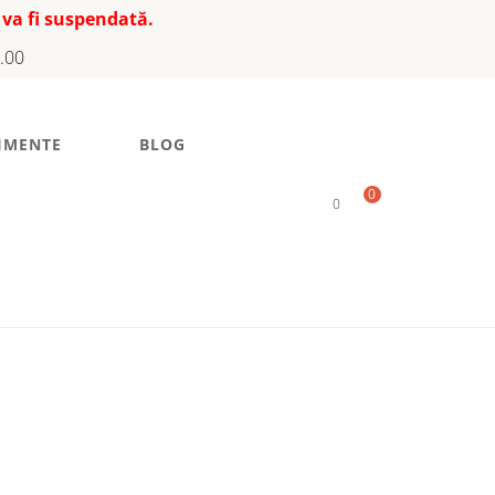
 va fi suspendată.
7.00
IMENTE
BLOG
0
0