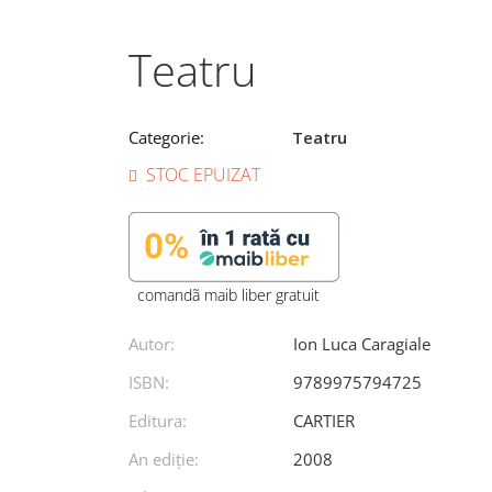
Teatru
Categorie:
Teatru
STOC EPUIZAT
comandã maib liber gratuit
Autor:
Ion Luca Caragiale
ISBN:
9789975794725
Editura:
CARTIER
An ediţie:
2008