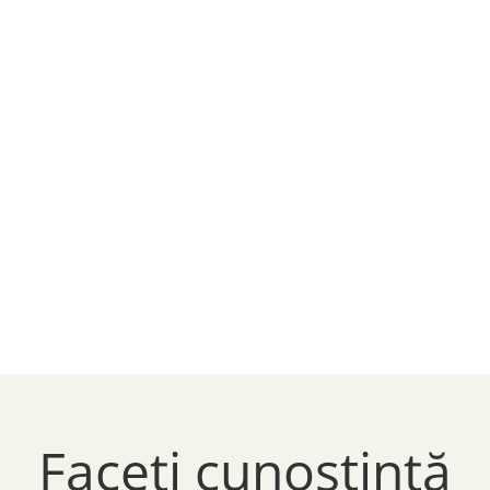
Faceți cunoștință