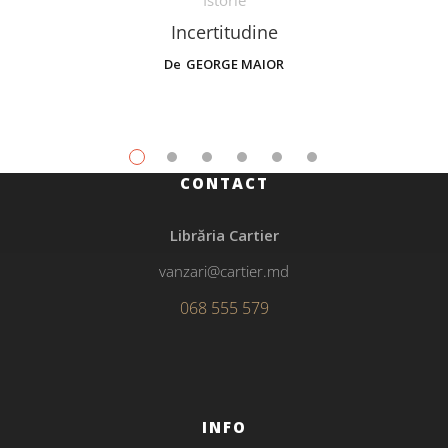
Istorie
Incertitudine
De
GEORGE MAIOR
CONTACT
Librăria Cartier
vanzari@cartier.md
068 555 579
INFO