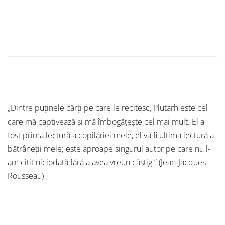
„Dintre puţinele cărţi pe care le recitesc, Plutarh este cel
care mă captivează şi mă îmbogăţeşte cel mai mult. El a
fost prima lectură a copilăriei mele, el va fi ultima lectură a
bătrâneţii mele; este aproape singurul autor pe care nu l-
am citit niciodată fără a avea vreun câştig.” (Jean-Jacques
Rousseau)