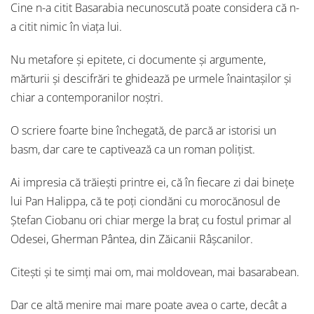
Cine n-a citit Basarabia necunoscută poate considera că n-
a citit nimic în viaţa lui.
Nu metafore şi epitete, ci documente şi argumente,
mărturii şi descifrări te ghidează pe urmele înaintaşilor şi
chiar a contemporanilor noştri.
O scriere foarte bine închegată, de parcă ar istorisi un
basm, dar care te captivează ca un roman poliţist.
Ai impresia că trăieşti printre ei, că în fiecare zi dai bineţe
lui Pan Halippa, că te poţi ciondăni cu morocănosul de
Ştefan Ciobanu ori chiar merge la braţ cu fostul primar al
Odesei, Gherman Pântea, din Zăicanii Râşcanilor.
Citeşti şi te simţi mai om, mai moldovean, mai basarabean.
Dar ce altă menire mai mare poate avea o carte, decât a