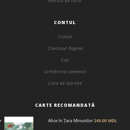
Politica de retur
CONTUL
Contul
Checkout Pagina
Coș
Urmărirea comenzii
Lista de dorințe
CARTE RECOMANDATĂ
Alice în Țara Minunilor
249.00
MDL