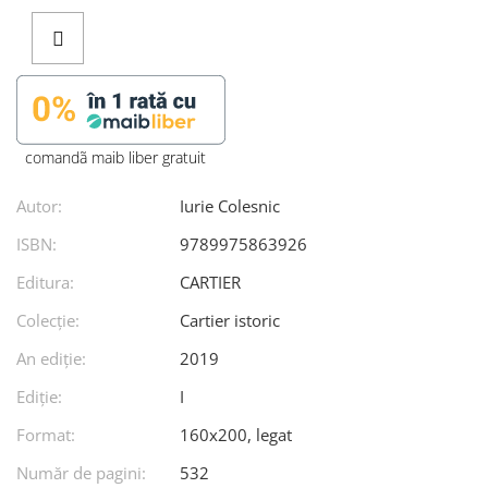
comandã maib liber gratuit
Autor:
Iurie Colesnic
ISBN:
9789975863926
Editura:
CARTIER
Colecție:
Cartier istoric
An ediţie:
2019
Ediţie:
I
Format:
160x200, legat
Număr de pagini:
532